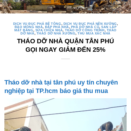
DỊCH VỤ ĐỤC PHÁ BÊ TÔNG
,
DỊCH VỤ ĐỤC PHÁ NỀN XƯỞNG
,
ĐÀO MÓNG NHÀ
,
ĐẬP PHÁ NHÀ
,
PHÁ DỠ NHÀ CŨ
,
SAN LẤP
MẶT BẰNG
,
SỬA CHỮA NHÀ
,
THÁO DỠ CÔNG TRÌNH
,
THÁO
DỠ NHÀ
,
THÁO DỠ NHÀ XƯỞNG
,
THU MUA XÁC NHÀ
THÁO DỠ NHÀ QUẬN TÂN PHÚ
GỌI NGAY GIẢM ĐẾN 25%
Tháo dỡ nhà tại tân phú uy tín chuyên
nghiệp tại TP.hcm báo giá thu mua