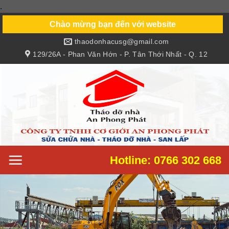
.
Skip
to
Chào mừng bạn đến với website
content
thaodonhacusg@gmail.com
129/26A - Phan Văn Hớn - P. Tân Thới Nhất - Q. 12
Hotline: 0766 302 668