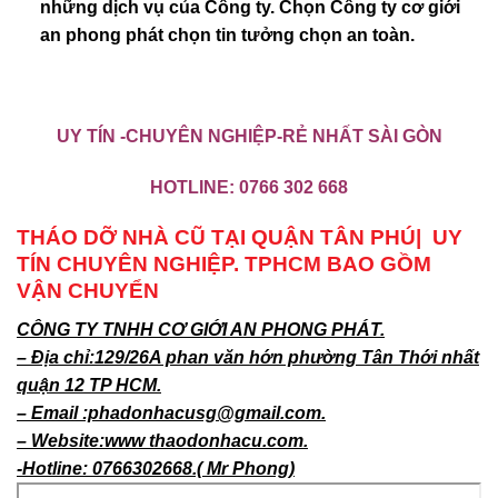
những dịch vụ của Công ty. Chọn Công ty cơ giới
an phong phát chọn tin tưởng chọn an toàn.
UY TÍN -CHUYÊN NGHIỆP-RẺ NHẤT SÀI GÒN
HOTLINE:
0766 302 668
THÁO DỠ NHÀ CŨ TẠI QUẬN TÂN PHÚ| UY
TÍN CHUYÊN NGHIỆP. TPHCM BAO GỒM
VẬN CHUYỂN
CÔNG TY TNHH CƠ GIỚI AN PHONG PHÁT.
– Địa chỉ:129/26A phan văn hớn phường Tân Thới nhất
quận 12 TP HCM.
– Email :phadonhacusg@gmail.com.
– Website:www thaodonhacu.com.
-Hotline: 0766302668.( Mr Phong)