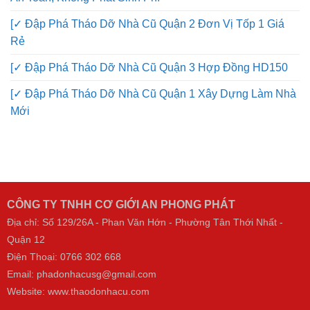
[✓ Đập Phá Tháo Dỡ Nhà Cũ Quận 2 Đơn Vị Tốp 1 Giá
Rẻ
[✓ Đập Phá Tháo Dỡ Nhà Cũ Quận 3 Hợp Đồng HD150
[✓ Đập Phá Tháo Dỡ Nhà Cũ Quận 1 Xây Dựng Làm Nhà
Mới
CÔNG TY TNHH CƠ GIỚI AN PHONG PHÁT
Địa chỉ: Số 129/26A - Phan Văn Hớn - Phường Tân Thới Nhất -
Quận 12
Điện Thoại:
0766 302 668
Email: phadonhacusg@gmail.com
Website:
www.thaodonhacu.com