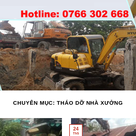
CHUYÊN MỤC:
THÁO DỠ NHÀ XƯỞNG