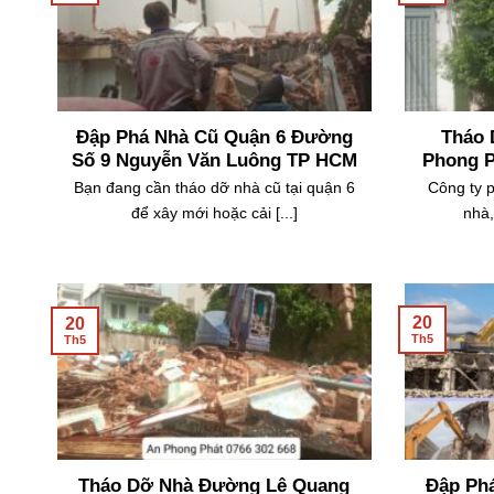
09
26
Th7
Th6
Đập Phá Nhà Cũ Quận 6 Đường
Tháo 
Số 9 Nguyễn Văn Luông TP HCM
Phong P
Bạn đang cần tháo dỡ nhà cũ tại quận 6
Công ty 
để xây mới hoặc cải [...]
nhà,
20
20
Th5
Th5