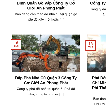
Tháo Dỡ Nhà Đường Lê Quang
Đập Phá
Định Quận Gò Vấp Công Ty Cơ
Công Ty
Giới An Phong Phát
Công ty đậ
Bạn đang cần tháo dỡ nhà cũ tại quận gò
4.
vấp để xây mới hoặc [...]
16
13
Th5
Th5
Đập Phá Nhà Cũ Quận 3 Công Ty
Phá Dỡ
Cơ Giới An Phong Phát
Chí Mi
Phí Th
Công ty phá dỡ nhà tại quận 3. Phá dỡ
nhà, công ty cơ giới [...]