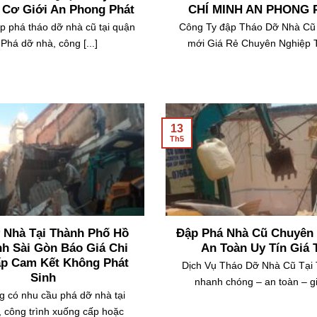
 Nhà Cũ Quận 4 Uy Tín
THÁO DỠ NHÀ THÀNH 
 Cơ Giới An Phong Phát
CHÍ MINH AN PHONG 
p phá tháo dỡ nhà cũ tại quận
Công Ty đập Tháo Dỡ Nhà Cũ
 Phá dỡ nhà, công [...]
mới Giá Rẻ Chuyên Nghiệp Tạ
13
Th5
 Nhà Tại Thành Phố Hồ
Đập Phá Nhà Cũ Chuyên
nh Sài Gòn Báo Giá Chi
An Toàn Uy Tín Giá 
ấp Cam Kết Không Phát
Dịch Vụ Tháo Dỡ Nhà Cũ Tạ
Sinh
nhanh chóng – an toàn – giá