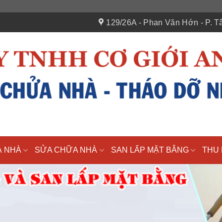
129/26A - Phan Văn Hớn - P. Tâ
Á NHÀ
SỬA CHỮA NHÀ
SAN LẤP MẶT BẰNG
THU 