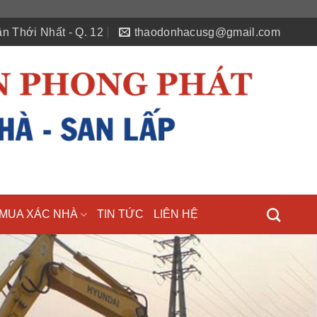
n Thới Nhất - Q. 12
thaodonhacusg@gmail.com
MUA XÁC NHÀ
TIN TỨC
LIÊN HỆ