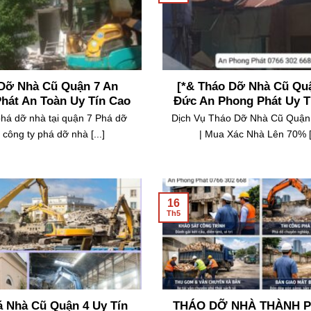
24
Th5
Dỡ Nhà Cũ Quận 7 An
[*& Tháo Dỡ Nhà Cũ Qu
hát An Toàn Uy Tín Cao
Đức An Phong Phát Uy T
phá dỡ nhà tại quận 7 Phá dỡ
Dịch Vụ Tháo Dỡ Nhà Cũ Quận
 công ty phá dỡ nhà [...]
| Mua Xác Nhà Lên 70% [.
16
Th5