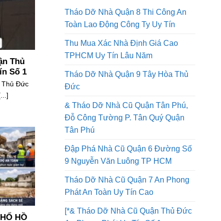
DỊCH VỤ CỦA CHÚNG TÔI
Tháo Dỡ Nhà Quận 8 Thi Công An
Toàn Lao Động Công Ty Uy Tín
Thu Mua Xác Nhà Định Giá Cao
TPHCM Uy Tín Lâu Năm
ận Thủ
ín Số 1
Tháo Dỡ Nhà Quận 9 Tây Hòa Thủ
 Thủ Đức
Đức
..]
& Tháo Dỡ Nhà Cũ Quận Tân Phú,
Đỗ Công Tường P. Tân Quý Quận
Tân Phú
Đập Phá Nhà Cũ Quận 6 Đường Số
9 Nguyễn Văn Luông TP HCM
Tháo Dỡ Nhà Cũ Quận 7 An Phong
Phát An Toàn Uy Tín Cao