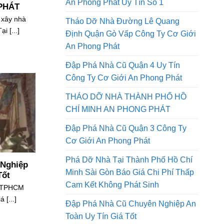
[*& Tháo Dỡ Nhà Cũ Quận Thủ Đức
PHỐ HỒ
An Phong Phát Uy Tín Số 1
PHÁT
 xây nhà
Tháo Dỡ Nhà Đường Lê Quang
i [...]
Định Quận Gò Vấp Công Ty Cơ Giới
An Phong Phát
Đập Phá Nhà Cũ Quận 4 Uy Tín
Công Ty Cơ Giới An Phong Phát
THÁO DỠ NHÀ THÀNH PHỐ HỒ
CHÍ MINH AN PHONG PHÁT
Đập Phá Nhà Cũ Quận 3 Công Ty
Cơ Giới An Phong Phát
Phá Dỡ Nhà Tại Thành Phố Hồ Chí
 Nghiệp
Minh Sài Gòn Báo Giá Chi Phí Thấp
Tốt
Cam Kết Không Phát Sinh
i TPHCM
 [...]