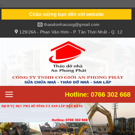
.
Skip
to
Chào mừng bạn đến với website
content
thaodonhacusg@gmail.com
129/26A - Phan Văn Hớn - P. Tân Thới Nhất - Q. 12
Hotline: 0766 302 668