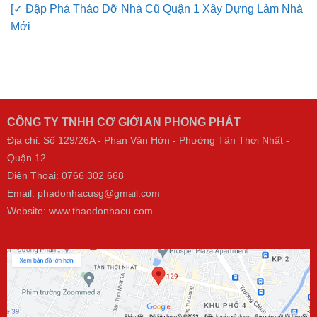
[✓ Đập Phá Tháo Dỡ Nhà Cũ Quận 1 Xây Dựng Làm Nhà
Mới
CÔNG TY TNHH CƠ GIỚI AN PHONG PHÁT
Địa chỉ: Số 129/26A - Phan Văn Hớn - Phường Tân Thới Nhất -
Quận 12
Điện Thoại:
0766 302 668
Email: phadonhacusg@gmail.com
Website:
www.thaodonhacu.com