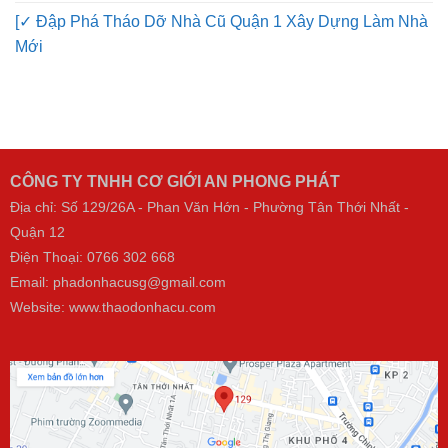
[✓ Đập Phá Tháo Dỡ Nhà Cũ Quận 1 Xây Dựng Làm Nhà
Mới
CÔNG TY TNHH CƠ GIỚI AN PHONG PHÁT
Địa chỉ: Số 129/26A - Phan Văn Hớn - Phường Tân Thới Nhất -
Quận 12
Điện Thoại:
0766 302 668
Email: phadonhacusg@gmail.com
Website:
www.thaodonhacu.com