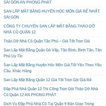
SÀI GÒN AN PHONG PHÁT
SAN LẤP MẶT BẰNG HUYỆN HÓC MÔN GIÁ RẺ NHẤT
SÀI GÒN
CÔNG TY CHUYÊN SAN LẤP MẶT BẰNG THÁO DỠ
NHÀ CŨ QUẬN 12
Tháo Dỡ Nhà Cũ Quận Tân Phú – Giá Tốt Trọn Gói
San Lấp Mặt Bằng Quận Gò Vấp, Tân Bình, Bình Tân, Tân
Phú Uy Tín
San Lấp Mặt Bằng Huyện Hóc Môn Giá Tốt Yêu Theo Yêu
Cầu. Khác Hàng
San Lấp Mặt Bằng Quận 12 Giá Tốt Trọn Gói Giá Rẻ
Đập Phá Nhà Quận 12 Thi Công Trọn Gói Tháo Dỡ Nhà
Cũ Quận 12 AN PHONG PHÁT
Dịch Vụ Đập Phá Nhà Cũ Tại Quận 9 Bàn Giao Trong