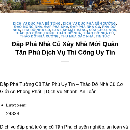
DỊCH VỤ ĐỤC PHÁ BÊ TÔNG
,
DỊCH VỤ ĐỤC PHÁ NỀN XƯỞNG
,
ĐÀO MÓNG NHÀ
,
ĐẬP PHÁ NHÀ
,
ĐẬP PHÁ NHÀ CŨ
,
PHÁ DỠ
NHÀ
,
PHÁ DỠ NHÀ CŨ
,
SAN LẤP MẶT BẰNG
,
SỬA CHỮA NHÀ
,
THÁO DỠ CÔNG TRÌNH
,
THÁO DỠ NHÀ
,
THÁO DỠ NHÀ CŨ
,
THÁO DỠ NHÀ XƯỞNG
,
THU MUA XÁC NHÀ
,
TIN TỨC
Đập Phá Nhà Cũ Xây Nhà Mới Quận
Tân Phú Dịch Vụ Thi Công Uy Tín
Đập Phá Tường Cũ Tân Phú Uy Tín – Tháo Dỡ Nhà Cũ Cơ
Giới An Phong Phát | Dịch Vụ Nhanh, An Toàn
Lượt xem:
24328
Dịch vụ đập phá tường cũ Tân Phú chuyên nghiệp, an toàn và