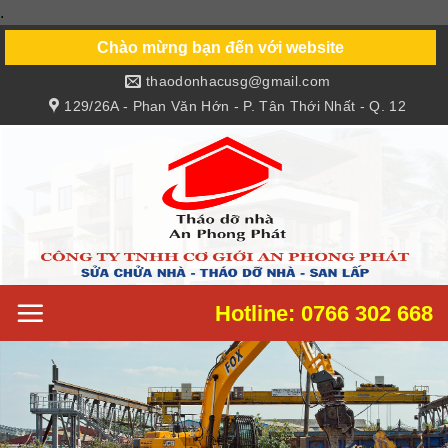
.
Skip
to
Chào mừng bạn đến với website
content
thaodonhacusg@gmail.com
129/26A - Phan Văn Hớn - P. Tân Thới Nhất - Q. 12
Hotline: 0766 302 668