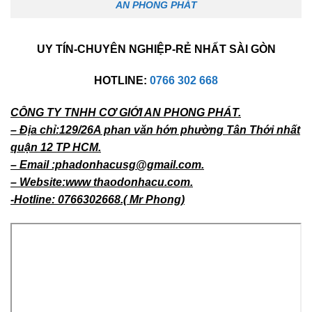
AN PHONG PHÁT
UY TÍN-CHUYÊN NGHIỆP-RẺ NHẤT SÀI GÒN
HOTLINE:
0766 302 668
CÔNG TY TNHH CƠ GIỚI AN PHONG PHÁT.
– Địa chỉ:129/26A phan văn hớn phường Tân Thới nhất
quận 12 TP HCM.
– Email :phadonhacusg@gmail.com.
– Website:www thaodonhacu.com.
-Hotline: 0766302668.( Mr Phong)