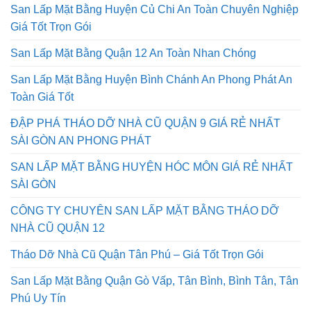
San Lấp Mặt Bằng Huyện Củ Chi An Toàn Chuyên Nghiệp
Giá Tốt Trọn Gói
San Lấp Mặt Bằng Quận 12 An Toàn Nhan Chóng
San Lấp Mặt Bằng Huyện Bình Chánh An Phong Phát An
Toàn Giá Tốt
ĐẬP PHÁ THÁO DỠ NHÀ CŨ QUẬN 9 GIÁ RẺ NHẤT
SÀI GÒN AN PHONG PHÁT
SAN LẤP MẶT BẰNG HUYỆN HÓC MÔN GIÁ RẺ NHẤT
SÀI GÒN
CÔNG TY CHUYÊN SAN LẤP MẶT BẰNG THÁO DỠ
NHÀ CŨ QUẬN 12
Tháo Dỡ Nhà Cũ Quận Tân Phú – Giá Tốt Trọn Gói
San Lấp Mặt Bằng Quận Gò Vấp, Tân Bình, Bình Tân, Tân
Phú Uy Tín