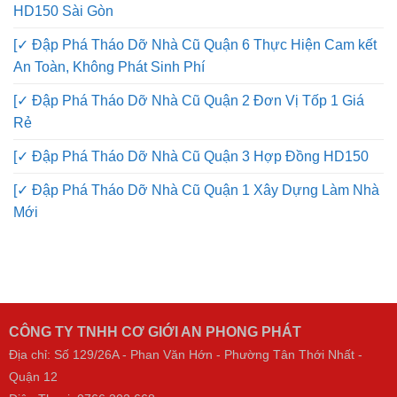
HD150 Sài Gòn
[✓ Đập Phá Tháo Dỡ Nhà Cũ Quận 6 Thực Hiện Cam kết
An Toàn, Không Phát Sinh Phí
[✓ Đập Phá Tháo Dỡ Nhà Cũ Quận 2 Đơn Vị Tốp 1 Giá
Rẻ
[✓ Đập Phá Tháo Dỡ Nhà Cũ Quận 3 Hợp Đồng HD150
[✓ Đập Phá Tháo Dỡ Nhà Cũ Quận 1 Xây Dựng Làm Nhà
Mới
CÔNG TY TNHH CƠ GIỚI AN PHONG PHÁT
Địa chỉ: Số 129/26A - Phan Văn Hớn - Phường Tân Thới Nhất -
Quận 12