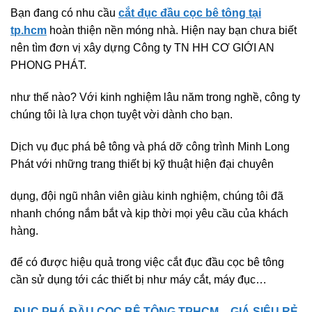
Bạn đang có nhu cầu
cắt đục đầu cọc bê tông tại
tp.hcm
hoàn thiện nền móng nhà. Hiện nay bạn chưa biết
nên tìm đơn vị xây dựng Công ty TN HH CƠ GIỚI AN
PHONG PHÁT.
như thế nào? Với kinh nghiệm lâu năm trong nghề, công ty
chúng tôi là lựa chọn tuyệt vời dành cho bạn.
Dịch vụ đục phá bê tông và phá dỡ công trình Minh Long
Phát với những trang thiết bị kỹ thuật hiện đại chuyên
dụng, đội ngũ nhân viên giàu kinh nghiệm, chúng tôi đã
nhanh chóng nắm bắt và kịp thời mọi yêu cầu của khách
hàng.
để có được hiệu quả trong việc cắt đục đầu cọc bê tông
cần sử dụng tới các thiết bị như máy cắt, máy đục…
ĐỤC PHÁ ĐẦU CỌC BÊ TÔNG TPHCM – GIÁ SIÊU RẺ