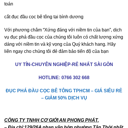
toán
cắt đục đầu cọc bê tông tại bình dương
Với phương châm “Xứng đáng với niềm tin của bạn”, dịch
vụ đục phá đầu cọc của chúng tôi luôn có chất lượng xứng
dáng với niềm tin và kỹ vọng của Quý khách hang. Hãy
liên ngay cho chúng tôi đẻ đảm bảo tiến độ của bạn
UY TÍN-CHUYÊN NGHIỆP-RẺ NHẤT SÀI GÒN
HOTLINE:
0766 302 668
ĐỤC PHÁ ĐẦU CỌC BÊ TÔNG TPHCM – GIÁ SIÊU RẺ
– GIẢM 50% DỊCH VỤ
CÔNG TY TNHH CƠ GIỚI AN PHONG PHÁT.
– Địa chỉ:129/26A phan văn hớn phường Tân Thới nhất