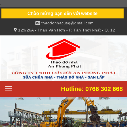
.
Skip
to
Chào mừng bạn đến với website
content
thaodonhacusg@gmail.com
129/26A - Phan Văn Hớn - P. Tân Thới Nhất - Q. 12
Hotline: 0766 302 668