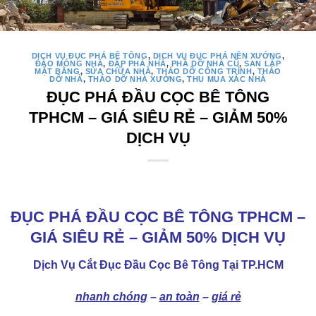
DỊCH VỤ ĐỤC PHÁ BÊ TÔNG
,
DỊCH VỤ ĐỤC PHÁ NỀN XƯỞNG
,
ĐÀO MÓNG NHÀ
,
ĐẬP PHÁ NHÀ
,
PHÁ DỠ NHÀ CŨ
,
SAN LẤP
MẶT BẰNG
,
SỬA CHỮA NHÀ
,
THÁO DỠ CÔNG TRÌNH
,
THÁO
DỠ NHÀ
,
THÁO DỠ NHÀ XƯỞNG
,
THU MUA XÁC NHÀ
ĐỤC PHÁ ĐẦU CỌC BÊ TÔNG
TPHCM – GIÁ SIÊU RẺ – GIẢM 50%
DỊCH VỤ
ĐỤC PHÁ ĐẦU CỌC BÊ TÔNG TPHCM –
GIÁ SIÊU RẺ – GIẢM 50% DỊCH VỤ
Dịch Vụ Cắt Đục Đầu Cọc Bê Tông Tại TP.HCM
nhanh chóng
–
an toàn
–
giá rẻ