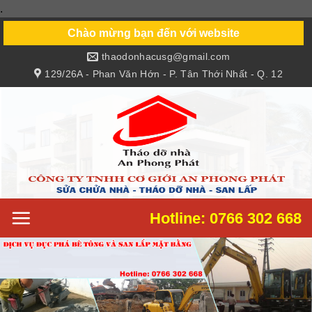
.
Skip
to
Chào mừng bạn đến với website
content
thaodonhacusg@gmail.com
129/26A - Phan Văn Hớn - P. Tân Thới Nhất - Q. 12
Hotline: 0766 302 668