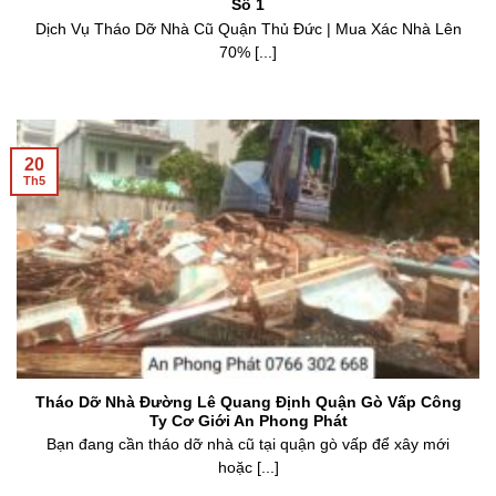
[*& Tháo Dỡ Nhà Cũ Quận Thủ Đức An Phong Phát Uy Tín
Số 1
Dịch Vụ Tháo Dỡ Nhà Cũ Quận Thủ Đức | Mua Xác Nhà Lên
70% [...]
20
Th5
Tháo Dỡ Nhà Đường Lê Quang Định Quận Gò Vấp Công
Ty Cơ Giới An Phong Phát
Bạn đang cần tháo dỡ nhà cũ tại quận gò vấp để xây mới
hoặc [...]