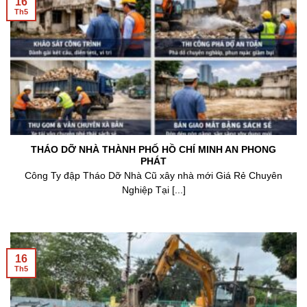
16
Th5
THÁO DỠ NHÀ THÀNH PHỐ HỒ CHÍ MINH AN PHONG
PHÁT
Công Ty đập Tháo Dỡ Nhà Cũ xây nhà mới Giá Rẻ Chuyên
Nghiệp Tại [...]
16
Th5