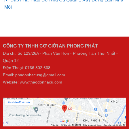
[✓ Đập Phá Tháo Dỡ Nhà Cũ Quận 1 Xây Dựng Làm Nhà
Mới
CÔNG TY TNHH CƠ GIỚI AN PHONG PHÁT
Địa chỉ: Số 129/26A - Phan Văn Hớn - Phường Tân Thới Nhất -
Quận 12
Điện Thoại:
0766 302 668
Email: phadonhacusg@gmail.com
Website:
www.thaodonhacu.com