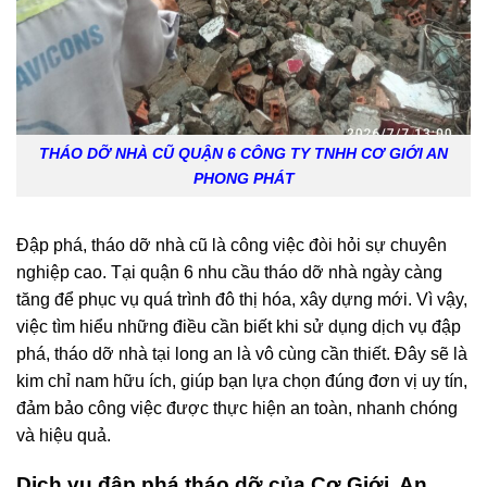
THÁO DỠ NHÀ CŨ QUẬN 6 CÔNG TY TNHH CƠ GIỚI AN
PHONG PHÁT
Đập phá, tháo dỡ nhà cũ là công việc đòi hỏi sự chuyên
nghiệp cao. Tại quận 6 nhu cầu tháo dỡ nhà ngày càng
tăng để phục vụ quá trình đô thị hóa, xây dựng mới. Vì vậy,
việc tìm hiểu những điều cần biết khi sử dụng dịch vụ đập
phá, tháo dỡ nhà tại long an là vô cùng cần thiết. Đây sẽ là
kim chỉ nam hữu ích, giúp bạn lựa chọn đúng đơn vị uy tín,
đảm bảo công việc được thực hiện an toàn, nhanh chóng
và hiệu quả.
Dịch vụ đập phá tháo dỡ của Cơ Giới An