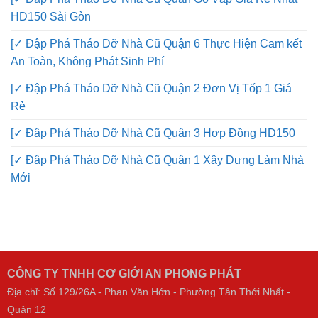
HD150 Sài Gòn
[✓ Đập Phá Tháo Dỡ Nhà Cũ Quận 6 Thực Hiện Cam kết
An Toàn, Không Phát Sinh Phí
[✓ Đập Phá Tháo Dỡ Nhà Cũ Quận 2 Đơn Vị Tốp 1 Giá
Rẻ
[✓ Đập Phá Tháo Dỡ Nhà Cũ Quận 3 Hợp Đồng HD150
[✓ Đập Phá Tháo Dỡ Nhà Cũ Quận 1 Xây Dựng Làm Nhà
Mới
CÔNG TY TNHH CƠ GIỚI AN PHONG PHÁT
Địa chỉ: Số 129/26A - Phan Văn Hớn - Phường Tân Thới Nhất -
Quận 12