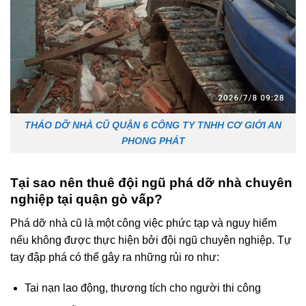
THÁO DỠ NHÀ CŨ QUẬN 6 CÔNG TY TNHH CƠ GIỚI AN
PHONG PHÁT
Tại sao nên thuê đội ngũ phá dỡ nhà chuyên
nghiệp tại quận gò vấp?
Phá dỡ nhà cũ là một công việc phức tạp và nguy hiểm
nếu không được thực hiện bởi đội ngũ chuyên nghiệp. Tự
tay đập phá có thể gây ra những rủi ro như:
Tai nạn lao động, thương tích cho người thi công