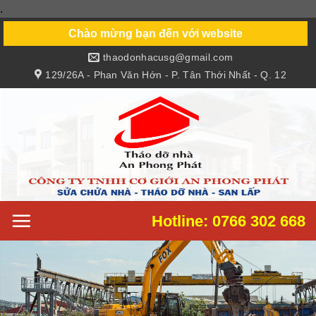
.
Skip
to
Chào mừng bạn đến với website
content
thaodonhacusg@gmail.com
129/26A - Phan Văn Hớn - P. Tân Thới Nhất - Q. 12
Hotline: 0766 302 668