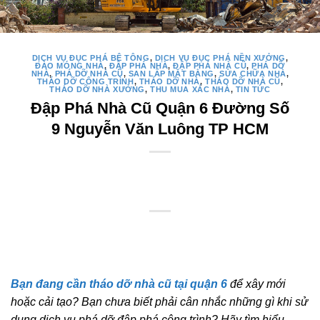
DỊCH VỤ ĐỤC PHÁ BÊ TÔNG
,
DỊCH VỤ ĐỤC PHÁ NỀN XƯỞNG
,
ĐÀO MÓNG NHÀ
,
ĐẬP PHÁ NHÀ
,
ĐẬP PHÁ NHÀ CŨ
,
PHÁ DỠ
NHÀ
,
PHÁ DỠ NHÀ CŨ
,
SAN LẤP MẶT BẰNG
,
SỬA CHỮA NHÀ
,
THÁO DỠ CÔNG TRÌNH
,
THÁO DỠ NHÀ
,
THÁO DỠ NHÀ CŨ
,
THÁO DỠ NHÀ XƯỞNG
,
THU MUA XÁC NHÀ
,
TIN TỨC
Đập Phá Nhà Cũ Quận 6 Đường Số
9 Nguyễn Văn Luông TP HCM
Bạn đang cần tháo dỡ nhà cũ tại quận 6
để xây mới
hoặc cải tạo? Bạn chưa biết phải cân nhắc những gì khi sử
dụng dịch vụ phá dỡ đập phá công trình? Hãy tìm hiểu