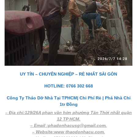
UY TÍN – CHUYÊN NGHIỆP – RẺ NHẤT SÀI GÒN
HOTLINE: 0766 302 668
Công Ty Tháo Dỡ Nhà Tại TPHCM| Chi Phí Rẻ | Phá Nhà Chỉ
1tr Đồng
– Địa chỉ:129/26A phan văn hớn phường Tân Thới nhất quận
12 TP HCM.
– Email :phadonhacusg@gmail.com.
– Website:www thaodonhacu.com.