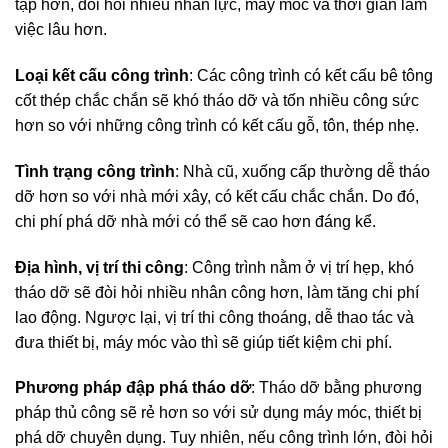
tạp hơn, đòi hỏi nhiều nhân lực, máy móc và thời gian làm
việc lâu hơn.
Loại kết cấu công trình
: Các công trình có kết cấu bê tông
cốt thép chắc chắn sẽ khó tháo dỡ và tốn nhiều công sức
hơn so với những công trình có kết cấu gỗ, tôn, thép nhẹ.
Tình trạng công trình
: Nhà cũ, xuống cấp thường dễ tháo
dỡ hơn so với nhà mới xây, có kết cấu chắc chắn. Do đó,
chi phí phá dỡ nhà mới có thể sẽ cao hơn đáng kể.
Địa hình, vị trí thi công
: Công trình nằm ở vị trí hẹp, khó
tháo dỡ sẽ đòi hỏi nhiều nhân công hơn, làm tăng chi phí
lao động. Ngược lại, vị trí thi công thoáng, dễ thao tác và
đưa thiết bị, máy móc vào thì sẽ giúp tiết kiệm chi phí.
Phương pháp đập phá tháo dỡ
: Tháo dỡ bằng phương
pháp thủ công sẽ rẻ hơn so với sử dụng máy móc, thiết bị
phá dỡ chuyên dụng. Tuy nhiên, nếu công trình lớn, đòi hỏi