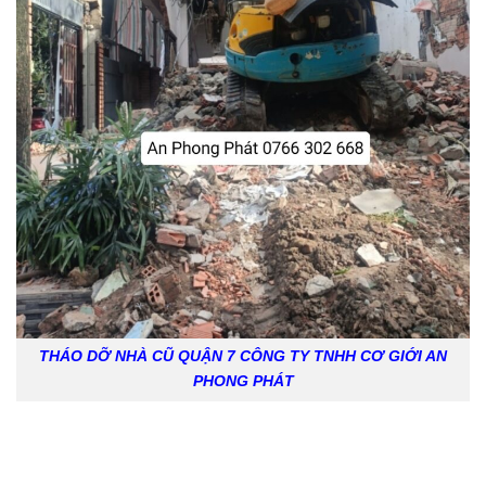
THÁO DỠ NHÀ CŨ QUẬN 7 CÔNG TY TNHH CƠ GIỚI AN
PHONG PHÁT