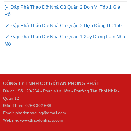
[✓ Đập Phá Tháo Dỡ Nhà Cũ Quận 2 Đơn Vị Tốp 1 Giá
Rẻ
[✓ Đập Phá Tháo Dỡ Nhà Cũ Quận 3 Hợp Đồng HD150
[✓ Đập Phá Tháo Dỡ Nhà Cũ Quận 1 Xây Dựng Làm Nhà
Mới
CÔNG TY TNHH CƠ GIỚI AN PHONG PHÁT
Địa chỉ: Số 129/26A - Phan Văn Hớn - Phường Tân Thới Nhất -
Quận 12
Điện Thoại:
0766 302 668
Email: phadonhacusg@gmail.com
Website:
www.thaodonhacu.com