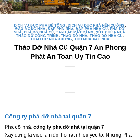
DỊCH VỤ ĐỤC PHÁ BÊ TÔNG
,
DỊCH VỤ ĐỤC PHÁ NỀN XƯỞNG
,
ĐÀO MÓNG NHÀ
,
ĐẬP PHÁ NHÀ
,
ĐẬP PHÁ NHÀ CŨ
,
PHÁ DỠ
NHÀ
,
PHÁ DỠ NHÀ CŨ
,
SAN LẤP MẶT BẰNG
,
SỬA CHỮA NHÀ
,
THÁO DỠ CÔNG TRÌNH
,
THÁO DỠ NHÀ
,
THÁO DỠ NHÀ CŨ
,
THÁO DỠ NHÀ XƯỞNG
,
THU MUA XÁC NHÀ
Tháo Dỡ Nhà Cũ Quận 7 An Phong
Phát An Toàn Uy Tín Cao
Công ty phá dỡ nhà tại quận 7
Phá dỡ nhà,
công ty phá dỡ nhà tại quận 7
Xây dựng là việc làm đòi hỏi rất nhiều yếu tố. Nhưng Phá