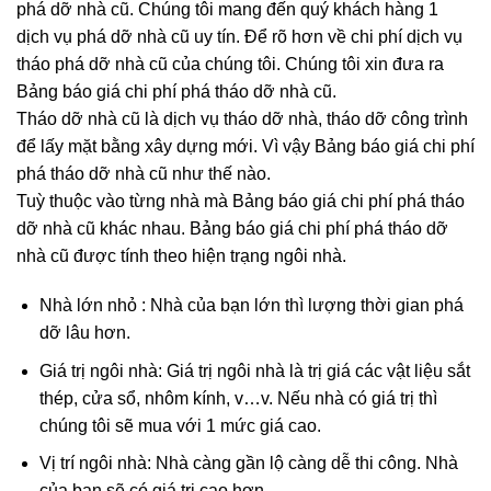
phá dỡ nhà cũ. Chúng tôi mang đến quý khách hàng 1
dịch vụ phá dỡ nhà cũ uy tín. Để rõ hơn về chi phí dịch vụ
tháo phá dỡ nhà cũ của chúng tôi. Chúng tôi xin đưa ra
Bảng báo giá chi phí phá tháo dỡ nhà cũ.
Tháo dỡ nhà cũ là dịch vụ tháo dỡ nhà, tháo dỡ công trình
để lấy mặt bằng xây dựng mới. Vì vậy Bảng báo giá chi phí
phá tháo dỡ nhà cũ như thế nào.
Tuỳ thuộc vào từng nhà mà Bảng báo giá chi phí phá tháo
dỡ nhà cũ khác nhau. Bảng báo giá chi phí phá tháo dỡ
nhà cũ được tính theo hiện trạng ngôi nhà.
Nhà lớn nhỏ : Nhà của bạn lớn thì lượng thời gian phá
dỡ lâu hơn.
Giá trị ngôi nhà: Giá trị ngôi nhà là trị giá các vật liệu sắt
thép, cửa sổ, nhôm kính, v…v. Nếu nhà có giá trị thì
chúng tôi sẽ mua với 1 mức giá cao.
Vị trí ngôi nhà: Nhà càng gần lộ càng dễ thi công. Nhà
của bạn sẽ có giá trị cao hơn.