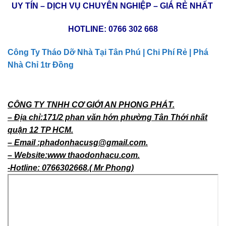
UY TÍN – DỊCH VỤ CHUYÊN NGHIỆP – GIÁ RẺ NHẤT
HOTLINE:
0766 302 668
Công Ty Tháo Dỡ Nhà Tại Tân Phú | Chi Phí Rẻ | Phá
Nhà Chỉ 1tr Đồng
CÔNG TY TNHH CƠ GIỚI AN PHONG PHÁT.
– Địa chỉ:171/2 phan văn hớn phường Tân Thới nhất
quận 12 TP HCM.
– Email :phadonhacusg@gmail.com.
– Website:www thaodonhacu.com.
-Hotline: 0766302668.( Mr Phong)