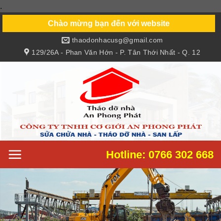
.
Skip
to
Chào mừng bạn đến với website
content
thaodonhacusg@gmail.com
129/26A - Phan Văn Hớn - P. Tân Thới Nhất - Q. 12
Hotline: 0766 302 668