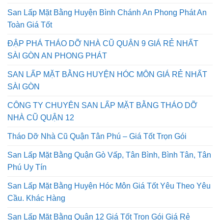
San Lấp Mặt Bằng Huyện Bình Chánh An Phong Phát An
Toàn Giá Tốt
ĐẬP PHÁ THÁO DỠ NHÀ CŨ QUẬN 9 GIÁ RẺ NHẤT
SÀI GÒN AN PHONG PHÁT
SAN LẤP MẶT BẰNG HUYỆN HÓC MÔN GIÁ RẺ NHẤT
SÀI GÒN
CÔNG TY CHUYÊN SAN LẤP MẶT BẰNG THÁO DỠ
NHÀ CŨ QUẬN 12
Tháo Dỡ Nhà Cũ Quận Tân Phú – Giá Tốt Trọn Gói
San Lấp Mặt Bằng Quận Gò Vấp, Tân Bình, Bình Tân, Tân
Phú Uy Tín
San Lấp Mặt Bằng Huyện Hóc Môn Giá Tốt Yêu Theo Yêu
Cầu. Khác Hàng
San Lấp Mặt Bằng Quận 12 Giá Tốt Trọn Gói Giá Rẻ