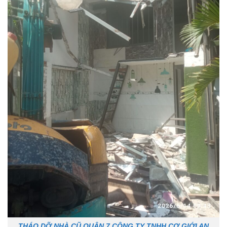
THÁO DỠ NHÀ CŨ QUẬN 7 CÔNG TY TNHH CƠ GIỚI AN