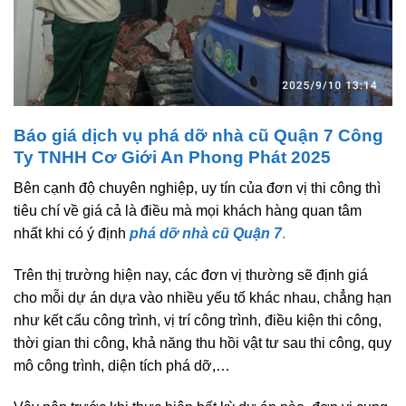
Báo giá dịch vụ phá dỡ nhà cũ Quận 7 Công
Ty TNHH Cơ Giới An Phong Phát 2025
Bên cạnh độ chuyên nghiệp, uy tín của đơn vị thi công thì
tiêu chí về giá cả là điều mà mọi khách hàng quan tâm
nhất khi có ý định
phá dỡ nhà cũ Quận 7
.
Trên thị trường hiện nay, các đơn vị thường sẽ định giá
cho mỗi dự án dựa vào nhiều yếu tố khác nhau, chẳng hạn
như kết cấu công trình, vị trí công trình, điều kiện thi công,
thời gian thi công, khả năng thu hồi vật tư sau thi công, quy
mô công trình, diện tích phá dỡ,…