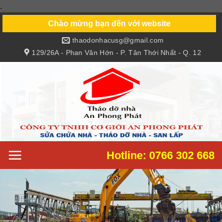
.
Skip
to
Chào mừng bạn đến với website
content
thaodonhacusg@gmail.com
129/26A - Phan Văn Hớn - P. Tân Thới Nhất - Q. 12
Hotline: 0766 302 668