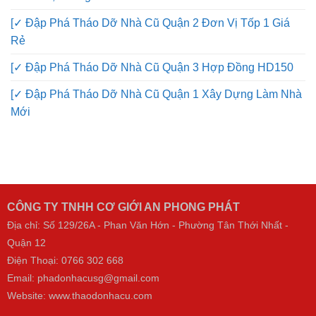
[✓ Đập Phá Tháo Dỡ Nhà Cũ Quận 2 Đơn Vị Tốp 1 Giá
Rẻ
[✓ Đập Phá Tháo Dỡ Nhà Cũ Quận 3 Hợp Đồng HD150
[✓ Đập Phá Tháo Dỡ Nhà Cũ Quận 1 Xây Dựng Làm Nhà
Mới
CÔNG TY TNHH CƠ GIỚI AN PHONG PHÁT
Địa chỉ: Số 129/26A - Phan Văn Hớn - Phường Tân Thới Nhất -
Quận 12
Điện Thoại:
0766 302 668
Email: phadonhacusg@gmail.com
Website:
www.thaodonhacu.com