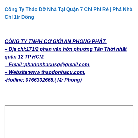
Công Ty Tháo Dỡ Nhà Tại Quận 7 Chi Phí Rẻ | Phá Nhà
Chỉ 1tr Đồng
CÔNG TY TNHH CƠ GIỚI AN PHONG PHÁT.
– Địa chỉ:171/2 phan văn hớn phường Tân Thới nhất
quận 12 TP HCM.
– Email :phadonhacusg@gmail.com.
– Website:www thaodonhacu.com.
-Hotline: 0766302668.( Mr Phong)