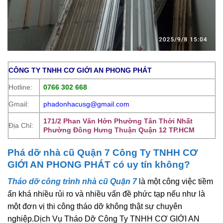
CÔNG TY TNHH CƠ GIỚI AN PHONG PHÁT
Hotline:
0766 302 668
Gmail:
phadonhacusg@gmail.com
171/2 Phan Văn Hớn Phường Tân Thới Nhất
Địa Chỉ:
Phường Đông Hưng Thuận Quận 12 TP.HCM
Phá dỡ nhà cũ Quận 7 Công Ty TNHH CƠ
GIỚI AN PHONG PHÁT có uy tín không?
Tháo dỡ công trình nhà cũ Quận 7
là một công việc tiềm
ẩn khá nhiều rủi ro và nhiều vấn đề phức tạp nếu như là
một đơn vị thi công tháo dỡ không thật sự chuyên
nghiệp.Dịch Vụ Tháo Dỡ Công Ty TNHH CƠ GIỚI AN