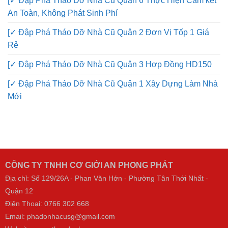
An Toàn, Không Phát Sinh Phí
[✓ Đập Phá Tháo Dỡ Nhà Cũ Quận 2 Đơn Vị Tốp 1 Giá
Rẻ
[✓ Đập Phá Tháo Dỡ Nhà Cũ Quận 3 Hợp Đồng HD150
[✓ Đập Phá Tháo Dỡ Nhà Cũ Quận 1 Xây Dựng Làm Nhà
Mới
CÔNG TY TNHH CƠ GIỚI AN PHONG PHÁT
Địa chỉ: Số 129/26A - Phan Văn Hớn - Phường Tân Thới Nhất -
Quận 12
Điện Thoại:
0766 302 668
Email: phadonhacusg@gmail.com