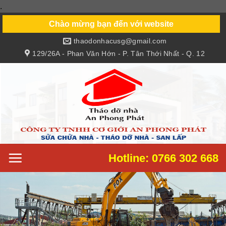
.
Skip
to
Chào mừng bạn đến với website
content
thaodonhacusg@gmail.com
129/26A - Phan Văn Hớn - P. Tân Thới Nhất - Q. 12
Hotline: 0766 302 668