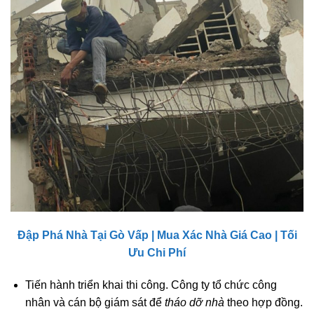
Đập Phá Nhà Tại Gò Vấp | Mua Xác Nhà Giá Cao | Tối
Ưu Chi Phí
Tiến hành triển khai thi công. Công ty tổ chức công
nhân và cán bộ giám sát để
tháo dỡ nhà
theo hợp đồng.