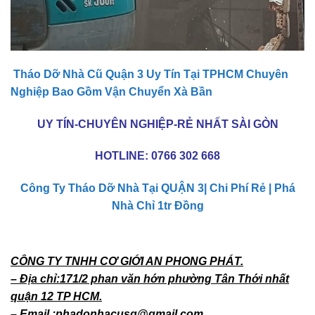
Tháo Dỡ Nhà Cũ Quận 3 Uy Tín Tại TPHCM Chuyên
Nghiệp Bao Gồm Vận Chuyển Xà Bần
UY TÍN-CHUYÊN NGHIỆP-RẺ NHẤT SÀI GÒN
HOTLINE:
0766 302 668
Công Ty Tháo Dỡ Nhà Tại QUẬN 3| Chi Phí Rẻ | Phá
Nhà Chỉ 1tr Đồng
CÔNG TY TNHH CƠ GIỚI AN PHONG PHÁT.
– Địa chỉ:171/2 phan văn hớn phường Tân Thới nhất
quận 12 TP HCM.
– Email :phadonhacusg@gmail.com.