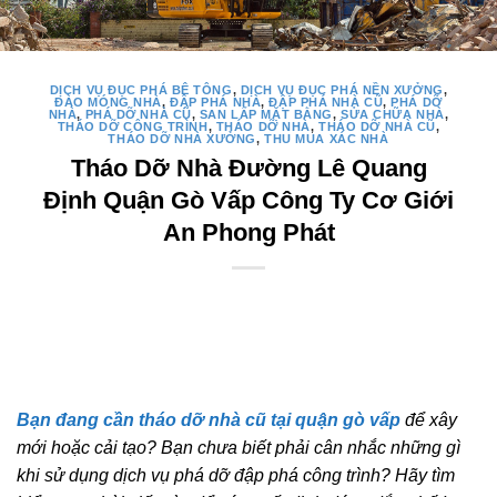
DỊCH VỤ ĐỤC PHÁ BÊ TÔNG
,
DỊCH VỤ ĐỤC PHÁ NỀN XƯỞNG
,
ĐÀO MÓNG NHÀ
,
ĐẬP PHÁ NHÀ
,
ĐẬP PHÁ NHÀ CŨ
,
PHÁ DỠ
NHÀ
,
PHÁ DỠ NHÀ CŨ
,
SAN LẤP MẶT BẰNG
,
SỬA CHỮA NHÀ
,
THÁO DỠ CÔNG TRÌNH
,
THÁO DỠ NHÀ
,
THÁO DỠ NHÀ CŨ
,
THÁO DỠ NHÀ XƯỞNG
,
THU MUA XÁC NHÀ
Tháo Dỡ Nhà Đường Lê Quang
Định Quận Gò Vấp Công Ty Cơ Giới
An Phong Phát
Bạn đang cần tháo dỡ nhà cũ tại quận gò vấp
để xây
mới hoặc cải tạo? Bạn chưa biết phải cân nhắc những gì
khi sử dụng dịch vụ phá dỡ đập phá công trình? Hãy tìm