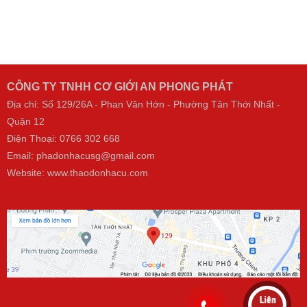
CÔNG TY TNHH CƠ GIỚI AN PHONG PHÁT
Địa chỉ: Số 129/26A - Phan Văn Hớn - Phường Tân Thới Nhất -
Quận 12
Điện Thoại:
0766 302 668
Email: phadonhacusg@gmail.com
Website:
www.thaodonhacu.com