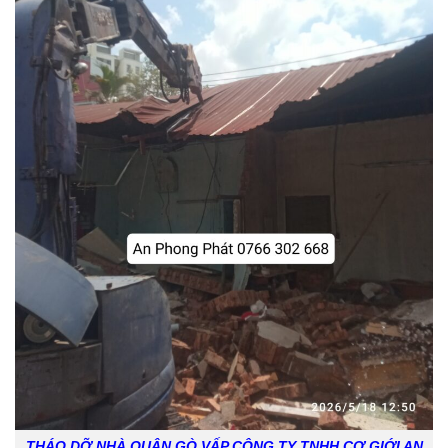
THÁO DỠ NHÀ QUẬN GÒ VẤP CÔNG TY TNHH CƠ GIỚI AN