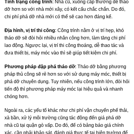
Tình trạng công trình
: Nhà cũ, xuống cấp thường dễ tháo
dỡ hơn so với nhà mới xây, có kết cấu chắc chắn. Do đó,
chi phí phá dỡ nhà mới có thể sẽ cao hơn đáng kể.
Địa hình, vị trí thi công
: Công trình nằm ở vị trí hẹp, khó
tháo dỡ sẽ đòi hỏi nhiều nhân công hơn, làm tăng chi phí
lao động. Ngược lại, vị trí thi công thoáng, dễ thao tác và
đưa thiết bị, máy móc vào thì sẽ giúp tiết kiệm chi phí.
Phương pháp đập phá tháo dỡ
: Tháo dỡ bằng phương
pháp thủ công sẽ rẻ hơn so với sử dụng máy móc, thiết bị
phá dỡ chuyên dụng. Tuy nhiên, nếu công trình lớn, đòi hỏi
tiến độ thì phương pháp máy móc lại hiệu quả và nhanh
chóng hơn.
Ngoài ra, các yếu tố khác như chi phí vận chuyển phế thải,
xà bần, xử lý môi trường cũng tác động đến giá phá dỡ
nhà cũ tại quận gò vấp. Do đó, để có bảng báo giá chính
xác, cần phải khảo sát, đánh giá thực tế tại hiện trường để