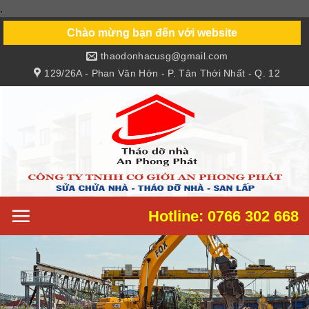
.
Skip
to
Chào mừng bạn đến với website
content
thaodonhacusg@gmail.com
129/26A - Phan Văn Hớn - P. Tân Thới Nhất - Q. 12
Hotline: 0766 302 668