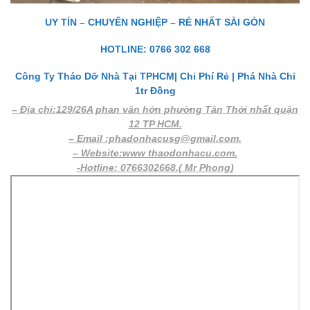
UY TÍN – CHUYÊN NGHIỆP – RẺ NHẤT SÀI GÒN
HOTLINE: 0766 302 668
Công Ty Tháo Dỡ Nhà Tại TPHCM| Chi Phí Rẻ | Phá Nhà Chỉ
1tr Đồng
– Địa chỉ:129/26A phan văn hớn phường Tân Thới nhất quận
12 TP HCM.
– Email :phadonhacusg@gmail.com.
– Website:www thaodonhacu.com.
-Hotline: 0766302668.( Mr Phong)