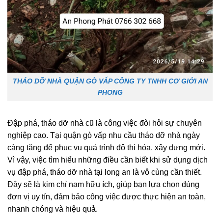
THÁO DỠ NHÀ QUẬN GÒ VẤP CÔNG TY TNHH CƠ GIỚI AN
PHONG
Đập phá, tháo dỡ nhà cũ là công việc đòi hỏi sự chuyên
nghiệp cao. Tại quận gò vấp nhu cầu tháo dỡ nhà ngày
càng tăng để phục vụ quá trình đô thị hóa, xây dựng mới.
Vì vậy, việc tìm hiểu những điều cần biết khi sử dụng dịch
vụ đập phá, tháo dỡ nhà tại long an là vô cùng cần thiết.
Đây sẽ là kim chỉ nam hữu ích, giúp bạn lựa chọn đúng
đơn vị uy tín, đảm bảo công việc được thực hiện an toàn,
nhanh chóng và hiệu quả.