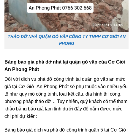
THÁO DỠ NHÀ QUẬN GÒ VẤP CÔNG TY TNHH CƠ GIỚI AN
PHONG
Bảng báo giá phá dỡ nhà tại quận gò vấp của Cơ Giới
An Phong Phát
Đối với dịch vụ phá dỡ công trình tại quận gò vấp an mức
giá tại Cơ Giới An Phong Phát sẽ phụ thuộc vào nhiều yếu
tố như quy mô công trình, loại kết cấu, địa hình thi công,
phương pháp tháo dỡ… Tuy nhiên, quý khách có thể tham
khảo bảng báo giá tạm tính dưới đây để nắm được mức
chi phí dự kiến:
Bảng báo giá dịch vụ phá dỡ công trình quận 5 tại Cơ Giới