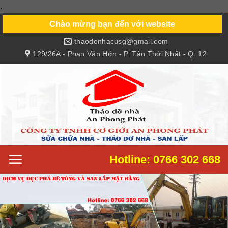
.
Skip
to
Chào mừng bạn đến với website
content
thaodonhacusg@gmail.com
129/26A - Phan Văn Hớn - P. Tân Thới Nhất - Q. 12
Hotline: 0766 302 668