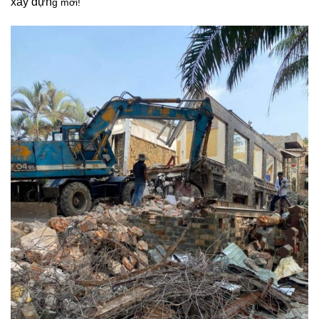
xây dựn
g mới!