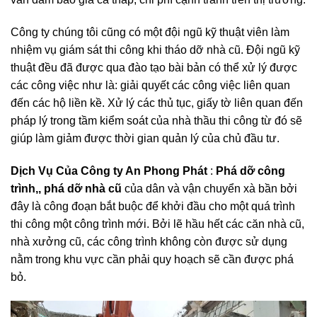
vẫn đảm bảo giá cả thấp, chi phí cạnh tranh trên thị trường.
Công ty chúng tôi cũng có một đội ngũ kỹ thuật viên làm
nhiệm vụ giám sát thi công khi tháo dỡ nhà cũ. Đội ngũ kỹ
thuật đều đã được qua đào tạo bài bản có thể xử lý được
các công việc như là: giải quyết các công việc liên quan
đến các hộ liền kề. Xử lý các thủ tục, giấy tờ liên quan đến
pháp lý trong tầm kiểm soát của nhà thầu thi công từ đó sẽ
giúp làm giảm được thời gian quản lý của chủ đầu tư.
Dịch Vụ Của Công ty An Phong Phát
:
Phá dỡ công
trình,, phá dỡ nhà cũ
của dân và
vận chuyển xà bần bởi
đây là công đoạn bắt buộc để khởi đầu cho một quá trình
thi công một công trình mới. Bởi lẽ hầu hết các căn nhà cũ,
nhà xưởng cũ, các công trình không còn được sử dụng
nằm trong khu vực cần phải quy hoạch sẽ cần được phá
bỏ.