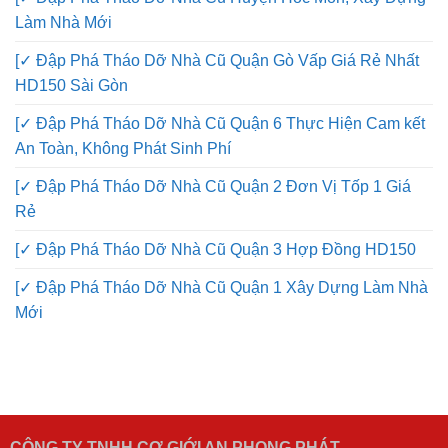
[✓ Đập Phá Tháo Dỡ Nhà Cũ Huyện Hóc Môn, Xây Dựng
Làm Nhà Mới
[✓ Đập Phá Tháo Dỡ Nhà Cũ Quận Gò Vấp Giá Rẻ Nhất
HD150 Sài Gòn
[✓ Đập Phá Tháo Dỡ Nhà Cũ Quận 6 Thực Hiện Cam kết
An Toàn, Không Phát Sinh Phí
[✓ Đập Phá Tháo Dỡ Nhà Cũ Quận 2 Đơn Vị Tốp 1 Giá
Rẻ
[✓ Đập Phá Tháo Dỡ Nhà Cũ Quận 3 Hợp Đồng HD150
[✓ Đập Phá Tháo Dỡ Nhà Cũ Quận 1 Xây Dựng Làm Nhà
Mới