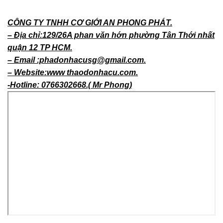
CÔNG TY TNHH CƠ GIỚI AN PHONG PHÁT.
– Địa chỉ:129/26A phan văn hớn phường Tân Thới nhất
quận 12 TP HCM.
– Email :phadonhacusg@gmail.com.
– Website:www thaodonhacu.com.
-Hotline: 0766302668.( Mr Phong)