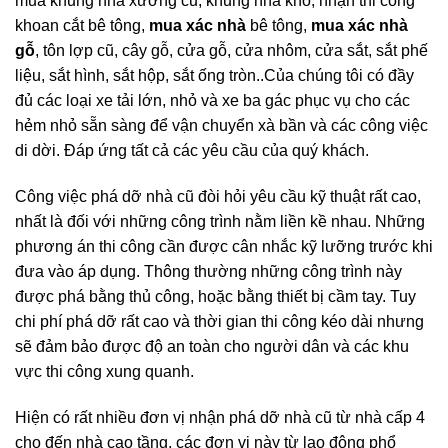
mua khung nhà xưởng cũ, khung nhà kho, nhận thi công
khoan cắt bê tông,
mua xác nhà
bê tông,
mua xác nhà
gỗ
, tôn lợp cũ, cây gỗ, cửa gỗ, cửa nhôm, cửa sắt, sắt phế
liệu, sắt hình, sắt hộp, sắt ống tròn..Của chúng tôi có đầy
đủ các loại xe tải lớn, nhỏ và xe ba gác phục vụ cho các
hẻm nhỏ sẵn sàng để vận chuyển xà bần và các công việc
di dời. Đáp ứng tất cả các yêu cầu của quý khách.
Công việc phá dỡ nhà cũ đòi hỏi yêu cầu kỹ thuật rất cao,
nhất là đối với những công trình nằm liền kề nhau. Những
phương án thi công cần được cân nhắc kỹ lưỡng trước khi
đưa vào áp dụng. Thông thường những công trình này
được phá bằng thủ công, hoặc bằng thiết bị cầm tay. Tuy
chi phí phá dỡ rất cao và thời gian thi công kéo dài nhưng
sẽ đảm bảo được độ an toàn cho người dân và các khu
vực thi công xung quanh.
Hiện có rất nhiều đơn vị nhận phá dỡ nhà cũ từ nhà cấp 4