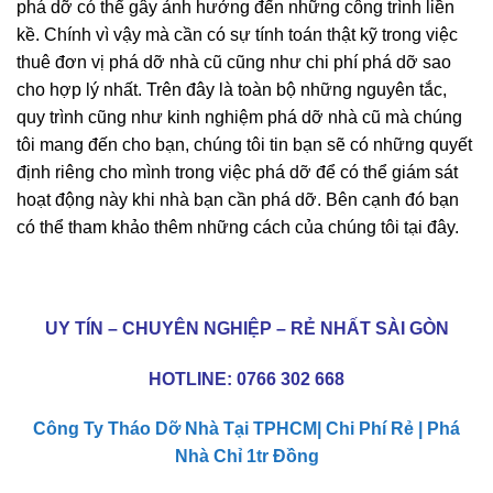
rất thuận tiện nhưng nếu ở khu vực đông dân cư thì việc
phá dỡ có thể gây ảnh hưởng đến những công trình liền
kề. Chính vì vậy mà cần có sự tính toán thật kỹ trong việc
thuê đơn vị phá dỡ nhà cũ cũng như chi phí phá dỡ sao
cho hợp lý nhất. Trên đây là toàn bộ những nguyên tắc,
quy trình cũng như kinh nghiệm phá dỡ nhà cũ mà chúng
tôi mang đến cho bạn, chúng tôi tin bạn sẽ có những quyết
định riêng cho mình trong việc phá dỡ để có thể giám sát
hoạt động này khi nhà bạn cần phá dỡ. Bên cạnh đó bạn
có thể tham khảo thêm những cách của chúng tôi tại đây.
UY TÍN – CHUYÊN NGHIỆP – RẺ NHẤT SÀI GÒN
HOTLINE:
0766 302 668
Công Ty Tháo Dỡ Nhà Tại TPHCM| Chi Phí Rẻ | Phá
Nhà Chỉ 1tr Đồng