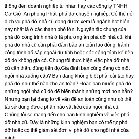
cho đến nhà cao tầng, các đơn vị này từ lao động phổ
thông đến doanh nghiệp tư nhân hay các công ty TNHH
Cơ Giới An phong Phát phá dỡ chuyên nghiệp. Có thể nói
dịch vụ phá dỡ nhà cũ đang được xem là ngành hot hiện
nay nhất là ở các thành phố lớn. Nguyên tắc chung của
phá dỡ công trình nhà ở là phương án phá dỡ nhà cũ, khi
phá dỡ nhà cũ cần phải đảm bảo an toàn lao động, tránh
công trình đổ sập ngoài dự tính hoặc các công trình kế bên
đổ do không gia cố. Chúng tôi thực hiện việc phá dỡ nhà
cũ cẩn thận, đúng tiến độ.Gia đình bạn cũng đang có một
ngôi nhà xuống cấp? Bạn đang không biết phải cải tạo hay
phá dỡ như thế nào cho an toàn? Hoặc bạn muốn phá dỡ
những ngôi nhà cũ đó để biến thành những mới hơn hẳn?
Nhưng bạn lại đang lo về vấn đề an toàn cũng như có thể
tái sử dụng được phần nào vật liệu của ngôi nhà cũ.
Chúng tôi sẽ mang đến cho bạn kinh nghiệm về việc phá
dỡ nhà cũ. Đây là những kinh nghiệm bạn có thể tự phá
dỡ hoặc có thể giám sát đơn vị phá dỡ cho ngôi nhà của