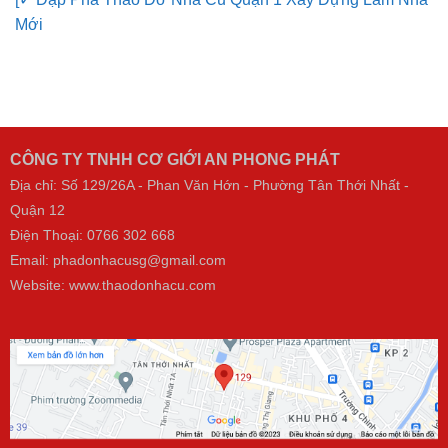
[✓ Đập Phá Tháo Dỡ Nhà Cũ Quận 1 Xây Dựng Làm Nhà
Mới
CÔNG TY TNHH CƠ GIỚI AN PHONG PHÁT
Địa chỉ: Số 129/26A - Phan Văn Hớn - Phường Tân Thới Nhất -
Quận 12
Điện Thoại:
0766 302 668
Email: phadonhacusg@gmail.com
Website:
www.thaodonhacu.com