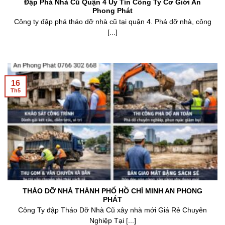
Đập Phá Nhà Cũ Quận 4 Uy Tín Công Ty Cơ Giới An
Phong Phát
Công ty đập phá tháo dỡ nhà cũ tại quận 4. Phá dỡ nhà, công
[...]
16
Th5
THÁO DỠ NHÀ THÀNH PHỐ HỒ CHÍ MINH AN PHONG
PHÁT
Công Ty đập Tháo Dỡ Nhà Cũ xây nhà mới Giá Rẻ Chuyên