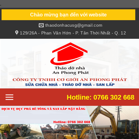
.
Skip
to
Chào mừng bạn đến với website
content
thaodonhacusg@gmail.com
129/26A - Phan Văn Hớn - P. Tân Thới Nhất - Q. 12
Hotline: 0766 302 668