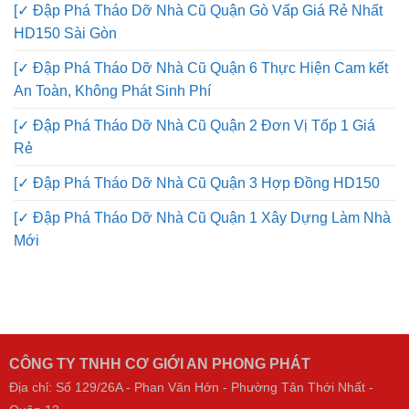
[✓ Đập Phá Tháo Dỡ Nhà Cũ Quận Gò Vấp Giá Rẻ Nhất
HD150 Sài Gòn
[✓ Đập Phá Tháo Dỡ Nhà Cũ Quận 6 Thực Hiện Cam kết
An Toàn, Không Phát Sinh Phí
[✓ Đập Phá Tháo Dỡ Nhà Cũ Quận 2 Đơn Vị Tốp 1 Giá
Rẻ
[✓ Đập Phá Tháo Dỡ Nhà Cũ Quận 3 Hợp Đồng HD150
[✓ Đập Phá Tháo Dỡ Nhà Cũ Quận 1 Xây Dựng Làm Nhà
Mới
CÔNG TY TNHH CƠ GIỚI AN PHONG PHÁT
Địa chỉ: Số 129/26A - Phan Văn Hớn - Phường Tân Thới Nhất -