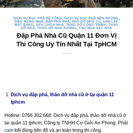
DỊCH VỤ ĐỤC PHÁ BÊ TÔNG
,
DỊCH VỤ ĐỤC PHÁ NỀN XƯỞNG
,
ĐÀO MÓNG NHÀ
,
ĐẬP PHÁ NHÀ
,
PHÁ DỠ NHÀ CŨ
,
SAN LẤP
MẶT BẰNG
,
SỬA CHỮA NHÀ
,
THÁO DỠ CÔNG TRÌNH
,
THÁO
DỠ NHÀ
,
THÁO DỠ NHÀ XƯỞNG
,
THU MUA XÁC NHÀ
Đập Phá Nhà Cũ Quận 11 Đơn Vị
Thi Công Uy Tín Nhất Tại TpHCM
Dịch vụ đập phá, tháo dỡ nhà cũ ở tại quận 11
tphcm
Hotline: 0766 302 668. Dịch vụ đập phá, tháo dỡ nhà cũ ở
tại quận 11 tphcm, Công ty TNHH Cơ Giới An Phong Phát