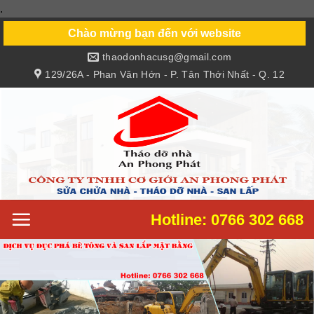
.
Skip
to
Chào mừng bạn đến với website
content
thaodonhacusg@gmail.com
129/26A - Phan Văn Hớn - P. Tân Thới Nhất - Q. 12
Hotline: 0766 302 668