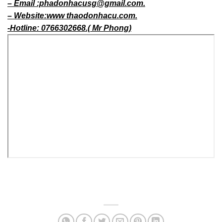
quận 12 TP HCM.
– Email :phadonhacusg@gmail.com.
– Website:www thaodonhacu.com.
-Hotline: 0766302668.( Mr Phong)