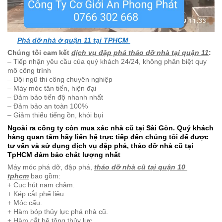
Phá dỡ nhà ở quận 11 tại TPHCM
Chúng tôi cam kết
dịch vụ đập phá tháo dỡ nhà tại quận 11
:
– Tiếp nhận yêu cầu của quý khách 24/24, không phân biệt quy
mô công trình
– Đội ngũ thi công chuyên nghiệp
– Máy móc tân tiến, hiện đại
– Đảm bảo tiến độ nhanh nhất
– Đảm bảo an toàn 100%
– Giảm thiểu tiếng ồn, khói bụi
Ngoài ra công ty còn mua xác nhà cũ tại Sài Gòn. Quý khách
hàng quan tâm hãy liên hệ trực tiếp đến chúng tôi để được
tư vấn và sử dụng dịch vụ đập phá, tháo dỡ nhà cũ tại
TpHCM đảm bảo chât lượng nhất
Máy móc phá dỡ, đập phá,
tháo dỡ nhà cũ tại quận 10
tphcm
bao gồm:
+ Cục hút nam châm.
+ Kép cắt phế liệu.
+ Móc cẩu.
+ Hàm bóp thủy lực phá nhà cũ.