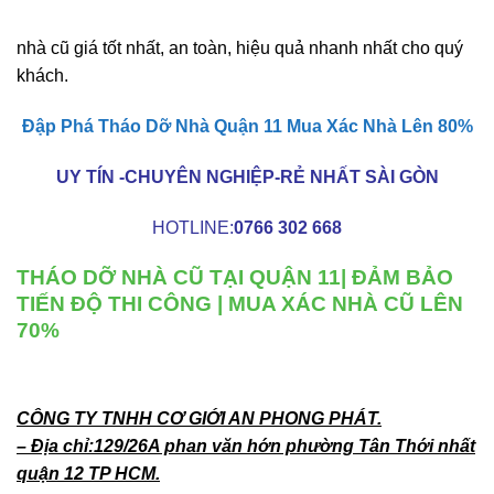
PHONG PHÁT
nhà cũ giá tốt nhất, an toàn, hiệu quả nhanh nhất cho quý
khách.
Đập Phá Tháo Dỡ Nhà Quận 11 Mua Xác Nhà Lên 80%
UY TÍN -CHUYÊN NGHIỆP-RẺ NHẤT SÀI GÒN
HOTLINE:
0766 302 668
THÁO DỠ NHÀ CŨ TẠI QUẬN 11| ĐẢM BẢO
TIẾN ĐỘ THI CÔNG | MUA XÁC NHÀ CŨ LÊN
70%
CÔNG TY TNHH CƠ GIỚI AN PHONG PHÁT.
– Địa chỉ:129/26A phan văn hớn phường Tân Thới nhất