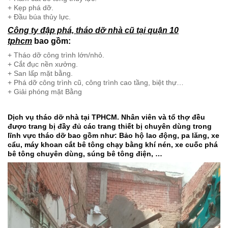
+ Hàm cắt bê tông thủy lực.
+ Kẹp phá dỡ.
+ Đầu búa thủy lực.
Công ty đập phá, tháo dỡ nhà cũ tại quận 10
tphcm
bao gồm:
+ Tháo dỡ công trình lớn/nhỏ.
+ Cắt đục nền xưởng.
+ San lấp mặt bằng.
+ Phá dỡ công trình cũ, công trình cao tầng, biệt thự…
+ Giải phóng mặt Bằng
Dịch vụ tháo dỡ nhà tại TPHCM. Nhân viên và tổ thợ đều
được trang bị đầy đủ các trang thiết bị chuyên dùng trong
lĩnh vực tháo dỡ bao gồm như: Bảo hộ lao động, pa lăng, xe
cẩu, máy khoan cắt bê tông chạy bằng khí nén, xe cuốc phá
bê tông chuyên dùng, súng bê tông điện, …