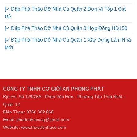
An Toàn, Không Phát Sinh Phí
[✓ Đập Phá Tháo Dỡ Nhà Cũ Quận 2 Đơn Vị Tốp 1 Giá
Rẻ
[✓ Đập Phá Tháo Dỡ Nhà Cũ Quận 3 Hợp Đồng HD150
[✓ Đập Phá Tháo Dỡ Nhà Cũ Quận 1 Xây Dựng Làm Nhà
Mới
CÔNG TY TNHH CƠ GIỚI AN PHONG PHÁT
Địa chỉ: Số 129/26A - Phan Văn Hớn - Phường Tân Thới Nhất -
Quận 12
Điện Thoại:
0766 302 668
Email: phadonhacusg@gmail.com
Website:
www.thaodonhacu.com