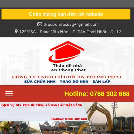
.
Skip
to
Chào mừng bạn đến với website
content
thaodonhacusg@gmail.com
129/26A - Phan Văn Hớn - P. Tân Thới Nhất - Q. 12
Hotline: 0766 302 668