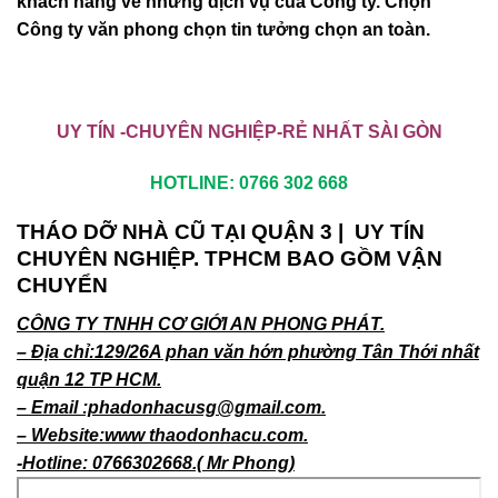
khách hàng về những dịch vụ của Công ty. Chọn
Công ty văn phong chọn tin tưởng chọn an toàn.
UY TÍN -CHUYÊN NGHIỆP-RẺ NHẤT SÀI GÒN
HOTLINE:
0766 302 668
THÁO DỠ NHÀ CŨ TẠI QUẬN 3 | UY TÍN
CHUYÊN NGHIỆP. TPHCM BAO GỒM VẬN
CHUYỂN
CÔNG TY TNHH CƠ GIỚI AN PHONG PHÁT.
– Địa chỉ:129/26A phan văn hớn phường Tân Thới nhất
quận 12 TP HCM.
– Email :phadonhacusg@gmail.com.
– Website:www thaodonhacu.com.
-Hotline: 0766302668.( Mr Phong)