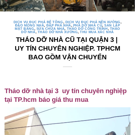
DỊCH VỤ ĐỤC PHÁ BÊ TÔNG
,
DỊCH VỤ ĐỤC PHÁ NỀN XƯỞNG
,
ĐÀO MÓNG NHÀ
,
ĐẬP PHÁ NHÀ
,
PHÁ DỠ NHÀ CŨ
,
SAN LẤP
MẶT BẰNG
,
SỬA CHỮA NHÀ
,
THÁO DỠ CÔNG TRÌNH
,
THÁO
DỠ NHÀ
,
THÁO DỠ NHÀ XƯỞNG
,
THU MUA XÁC NHÀ
THÁO DỠ NHÀ CŨ TẠI QUẬN 3 |
UY TÍN CHUYÊN NGHIỆP. TPHCM
BAO GỒM VẬN CHUYỂN
Tháo dỡ nhà tại 3 uy tín chuyên nghiệp
tại TP.hcm báo giá thu mua