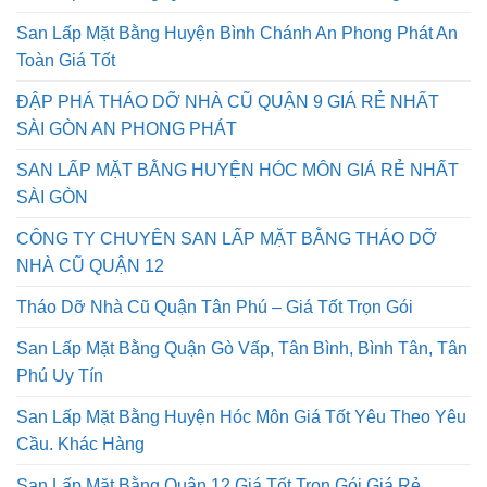
San Lấp Mặt Bằng Quận 12 An Toàn Nhan Chóng
San Lấp Mặt Bằng Huyện Bình Chánh An Phong Phát An
Toàn Giá Tốt
ĐẬP PHÁ THÁO DỠ NHÀ CŨ QUẬN 9 GIÁ RẺ NHẤT
SÀI GÒN AN PHONG PHÁT
SAN LẤP MẶT BẰNG HUYỆN HÓC MÔN GIÁ RẺ NHẤT
SÀI GÒN
CÔNG TY CHUYÊN SAN LẤP MẶT BẰNG THÁO DỠ
NHÀ CŨ QUẬN 12
Tháo Dỡ Nhà Cũ Quận Tân Phú – Giá Tốt Trọn Gói
San Lấp Mặt Bằng Quận Gò Vấp, Tân Bình, Bình Tân, Tân
Phú Uy Tín
San Lấp Mặt Bằng Huyện Hóc Môn Giá Tốt Yêu Theo Yêu
Cầu. Khác Hàng