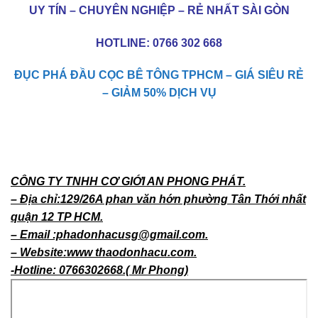
UY TÍN – CHUYÊN NGHIỆP – RẺ NHẤT SÀI GÒN
HOTLINE:
0766 302 668
ĐỤC PHÁ ĐẦU CỌC BÊ TÔNG TPHCM – GIÁ SIÊU RẺ
– GIẢM 50% DỊCH VỤ
CÔNG TY TNHH CƠ GIỚI AN PHONG PHÁT.
– Địa chỉ:129/26A phan văn hớn phường Tân Thới nhất
quận 12 TP HCM.
– Email :phadonhacusg@gmail.com.
– Website:www thaodonhacu.com.
-Hotline: 0766302668.( Mr Phong)