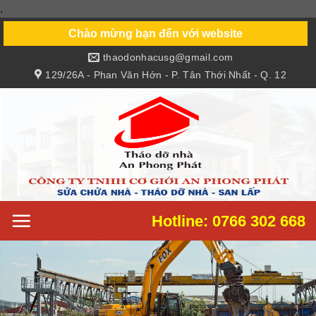
.
Skip
to
Chào mừng bạn đến với website
content
thaodonhacusg@gmail.com
129/26A - Phan Văn Hớn - P. Tân Thới Nhất - Q. 12
Hotline: 0766 302 668