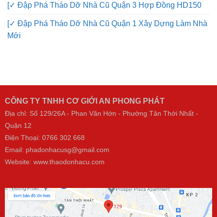
[✓ Đập Phá Tháo Dỡ Nhà Cũ Quận 3 Hợp Đồng HD150
[✓ Đập Phá Tháo Dỡ Nhà Cũ Quận 1 Xây Dựng Làm Nhà
Mới
CÔNG TY TNHH CƠ GIỚI AN PHONG PHÁT
Địa chỉ: Số 129/26A - Phan Văn Hớn - Phường Tân Thới Nhất -
Quận 12
Điện Thoại:
0766 302 668
Email: phadonhacusg@gmail.com
Website:
www.thaodonhacu.com