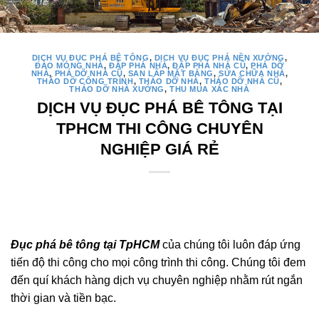
DỊCH VỤ ĐỤC PHÁ BÊ TÔNG
,
DỊCH VỤ ĐỤC PHÁ NỀN XƯỞNG
,
ĐÀO MÓNG NHÀ
,
ĐẬP PHÁ NHÀ
,
ĐẬP PHÁ NHÀ CŨ
,
PHÁ DỠ
NHÀ
,
PHÁ DỠ NHÀ CŨ
,
SAN LẤP MẶT BẰNG
,
SỬA CHỮA NHÀ
,
THÁO DỠ CÔNG TRÌNH
,
THÁO DỠ NHÀ
,
THÁO DỠ NHÀ CŨ
,
THÁO DỠ NHÀ XƯỞNG
,
THU MUA XÁC NHÀ
DỊCH VỤ ĐỤC PHÁ BÊ TÔNG TẠI
TPHCM THI CÔNG CHUYÊN
NGHIỆP GIÁ RẺ
Đục phá bê tông tại TpHCM
của chúng tôi luôn đáp ứng
tiến độ thi công cho mọi công trình thi công. Chúng tôi đem
đến quí khách hàng dịch vụ chuyên nghiệp nhằm rút ngắn
thời gian và tiền bạc.