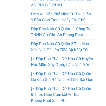
Đập Phá Nhà Quận 12 Thi Công
Trọn Gói Tháo Dỡ Nhà Cũ Quận 12
AN PHONG PHÁT
Dịch Vụ Đập Phá Nhà Cũ Tại Quận
9 Bàn Giao Trong Ngày Gia Chủ
Đập Phá Nhà Cũ Quận 11 Công Ty
TNHH Cơ Giới An Phong Phát
Đập Phá Nhà Cũ Quận 2 Thu Mua
Xác Nhà Cũ Lên 70% Dịch Vụ Tốt
[✓ Đập Phá Tháo Dỡ Nhà Cũ Huyện
Hóc Môn, Xây Dựng Làm Nhà Mới
[✓ Đập Phá Tháo Dỡ Nhà Cũ Quận
Gò Vấp Giá Rẻ Nhất HD150 Sài Gòn
[✓ Đập Phá Tháo Dỡ Nhà Cũ Quận