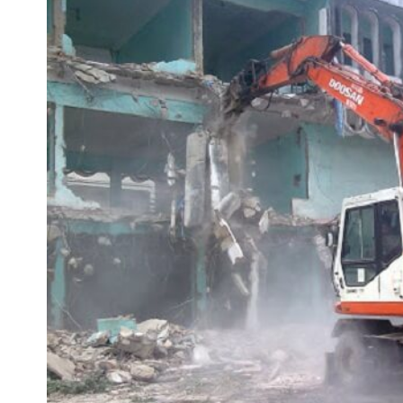
Phá dỡ công trình dân dụng, nhà trong ngõ sâu, hẻm nh