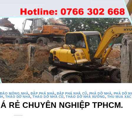
ĐÀO MÓNG NHÀ
,
ĐẬP PHÁ NHÀ
,
ĐẬP PHÁ NHÀ CŨ
,
PHÁ DỠ NHÀ
,
PHÁ DỠ N
NH
,
THÁO DỠ NHÀ
,
THÁO DỠ NHÀ CŨ
,
THÁO DỠ NHÀ XƯỞNG
,
THU MUA XÁC
IÁ RẺ CHUYÊN NGHIỆP TPHCM.