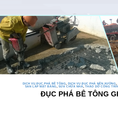
DỊCH VỤ ĐỤC PHÁ BÊ TÔNG
,
DỊCH VỤ ĐỤC PHÁ NỀN XƯỞNG
,
SAN LẤP MẶT BẰNG
,
SỬA CHỮA NHÀ
,
THÁO DỠ CÔNG TRÌ
ĐỤC PHÁ BÊ TÔNG G