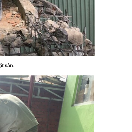
ặt sàn
.