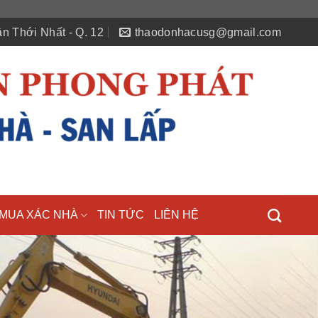
n Thới Nhất - Q. 12
thaodonhacusg@gmail.com
MUA XÁC NHÀ
TIN TỨC
LIÊN HỆ