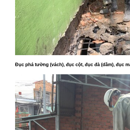
Đục phá tường (vách), đục cột, đục đà (dầm), đục m