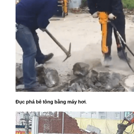
Đục phá bê tông bằng máy hơi
.