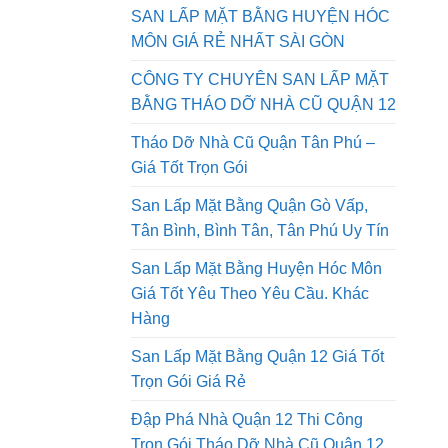
QUẬN 9 GIÁ RẺ NHẤT SÀI GÒN AN
PHONG PHÁT
SAN LẤP MẶT BẰNG HUYỆN HÓC
MÔN GIÁ RẺ NHẤT SÀI GÒN
CÔNG TY CHUYÊN SAN LẤP MẶT
BẰNG THÁO DỠ NHÀ CŨ QUẬN 12
Tháo Dỡ Nhà Cũ Quận Tân Phú –
Giá Tốt Trọn Gói
San Lấp Mặt Bằng Quận Gò Vấp,
Tân Bình, Bình Tân, Tân Phú Uy Tín
San Lấp Mặt Bằng Huyện Hóc Môn
Giá Tốt Yêu Theo Yêu Cầu. Khác
Hàng
San Lấp Mặt Bằng Quận 12 Giá Tốt
Trọn Gói Giá Rẻ