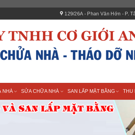
129/26A - Phan Văn Hớn - P. Tâ
Á NHÀ
SỬA CHỮA NHÀ
SAN LẤP MẶT BẰNG
THU 