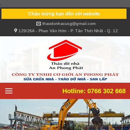
.
Skip
to
Chào mừng bạn đến với website
content
thaodonhacusg@gmail.com
129/26A - Phan Văn Hớn - P. Tân Thới Nhất - Q. 12
Hotline: 0766 302 668