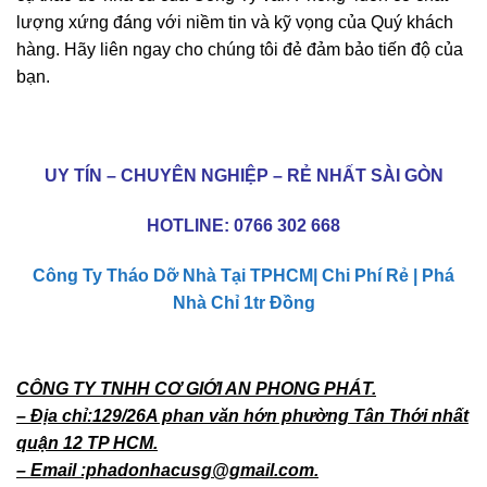
lượng xứng đáng với niềm tin và kỹ vọng của Quý khách
hàng. Hãy liên ngay cho chúng tôi đẻ đảm bảo tiến độ của
bạn.
UY TÍN – CHUYÊN NGHIỆP – RẺ NHẤT SÀI GÒN
HOTLINE:
0766 302 668
Công Ty Tháo Dỡ Nhà Tại TPHCM| Chi Phí Rẻ | Phá
Nhà Chỉ 1tr Đồng
CÔNG TY TNHH CƠ GIỚI AN PHONG PHÁT.
– Địa chỉ:129/26A phan văn hớn phường Tân Thới nhất
quận 12 TP HCM.
– Email :phadonhacusg@gmail.com.