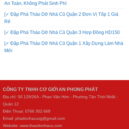
An Toàn, Không Phát Sinh Phí
[✓ Đập Phá Tháo Dỡ Nhà Cũ Quận 2 Đơn Vị Tốp 1 Giá
Rẻ
[✓ Đập Phá Tháo Dỡ Nhà Cũ Quận 3 Hợp Đồng HD150
[✓ Đập Phá Tháo Dỡ Nhà Cũ Quận 1 Xây Dựng Làm Nhà
Mới
CÔNG TY TNHH CƠ GIỚI AN PHONG PHÁT
Địa chỉ: Số 129/26A - Phan Văn Hớn - Phường Tân Thới Nhất -
Quận 12
Điện Thoại:
0766 302 668
Email: phadonhacusg@gmail.com
Website:
www.thaodonhacu.com