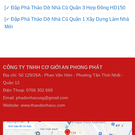
Rẻ
[✓ Đập Phá Tháo Dỡ Nhà Cũ Quận 3 Hợp Đồng HD150
[✓ Đập Phá Tháo Dỡ Nhà Cũ Quận 1 Xây Dựng Làm Nhà
Mới
CÔNG TY TNHH CƠ GIỚI AN PHONG PHÁT
Địa chỉ: Số 129/26A - Phan Văn Hớn - Phường Tân Thới Nhất -
Quận 12
Điện Thoại:
0766 302 668
Email: phadonhacusg@gmail.com
Website:
www.thaodonhacu.com