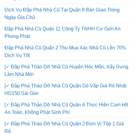
Cũ Quận 12 AN PHONG PHÁT
Dịch Vụ Đập Phá Nhà Cũ Tại Quận 9 Bàn Giao Trong
Ngày Gia Chủ
Đập Phá Nhà Cũ Quận 11 Công Ty TNHH Cơ Giới An
Phong Phát
Đập Phá Nhà Cũ Quận 2 Thu Mua Xác Nhà Cũ Lên 70%
Dịch Vụ Tốt
[✓ Đập Phá Tháo Dỡ Nhà Cũ Huyện Hóc Môn, Xây Dựng
Làm Nhà Mới
[✓ Đập Phá Tháo Dỡ Nhà Cũ Quận Gò Vấp Giá Rẻ Nhất
HD150 Sài Gòn
[✓ Đập Phá Tháo Dỡ Nhà Cũ Quận 6 Thực Hiện Cam kết
An Toàn, Không Phát Sinh Phí
[✓ Đập Phá Tháo Dỡ Nhà Cũ Quận 2 Đơn Vị Tốp 1 Giá