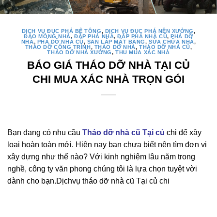
DỊCH VỤ ĐỤC PHÁ BÊ TÔNG
,
DỊCH VỤ ĐỤC PHÁ NỀN XƯỞNG
,
ĐÀO MÓNG NHÀ
,
ĐẬP PHÁ NHÀ
,
ĐẬP PHÁ NHÀ CŨ
,
PHÁ DỠ
NHÀ
,
PHÁ DỠ NHÀ CŨ
,
SAN LẤP MẶT BẰNG
,
SỬA CHỮA NHÀ
,
THÁO DỠ CÔNG TRÌNH
,
THÁO DỠ NHÀ
,
THÁO DỠ NHÀ CŨ
,
THÁO DỠ NHÀ XƯỞNG
,
THU MUA XÁC NHÀ
BÁO GIÁ THÁO DỠ NHÀ TẠI CỦ
CHI MUA XÁC NHÀ TRỌN GÓI
Bạn đang có nhu cầu
Tháo dỡ nhà cũ
Tại củ
chi để xây
loại hoàn toàn mới. Hiện nay bạn chưa biết nên tìm đơn vị
xây dựng như thế nào? Với kinh nghiệm lâu năm trong
nghề, công ty văn phong chúng tôi là lựa chọn tuyệt vời
dành cho bạn.Dịchvụ tháo dỡ nhà cũ Tại củ chi