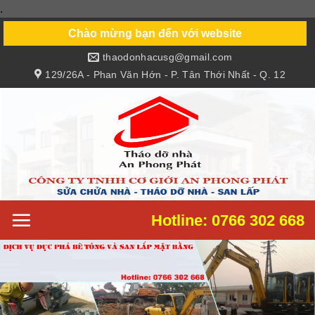
.
Skip
to
Chào mừng bạn đến với website
content
thaodonhacusg@gmail.com
129/26A - Phan Văn Hớn - P. Tân Thới Nhất - Q. 12
Hotline: 0766 302 668