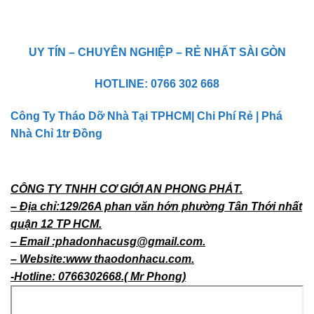
UY TÍN – CHUYÊN NGHIỆP – RẺ NHẤT SÀI GÒN
HOTLINE: 0766 302 668
Công Ty Tháo Dỡ Nhà Tại TPHCM| Chi Phí Rẻ | Phá
Nhà Chỉ 1tr Đồng
CÔNG TY TNHH CƠ GIỚI AN PHONG PHÁT.
– Địa chỉ:129/26A phan văn hớn phường Tân Thới nhất
quận 12 TP HCM.
– Email :phadonhacusg@gmail.com.
– Website:www thaodonhacu.com.
-Hotline: 0766302668.( Mr Phong)