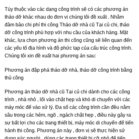
Các phương án tháo dỡ nha cũ của công ty chùng tôi
Tùy thuộc vào các dạng công trình sẽ có các phương án
tháo dỡ khác nhau do đơn vị chúng tôi đề xuất . Nhằm
đảm bảo chi phí thi công Tháo dỡ nhà cũ Tại củ chi, tháo
dỡ công trình phù hợp với nhu cầu của khách hàng. Mặt
khác, lựa chọn phương án thi công cũng sẽ liên quan đến
các yếu tố địa hình và độ phức tạp của cấu trúc công trình.
Chúng tôi xin đề xuất hai phương án sau:
Phương án đập phá tháo dỡ nhà, tháo dỡ công trình bằng
thủ công
Phương án tháo dỡ nhà cũ Tại củ chi dành cho các công
trình , nhà nhỏ , lối vào chật hẹp và khó di chuyển với các
máy móc để vào xử lý. Đa số các công trình cần đều nằm
sâu trong các hẻm, ngõ , ngách chật hẹp , điều này gây ra
sự bất lợi cho các trang thiết bị, máy móc di chuyển để tiến
hành thi công. Phương án này , đơn vị sẽ thực hiện sử