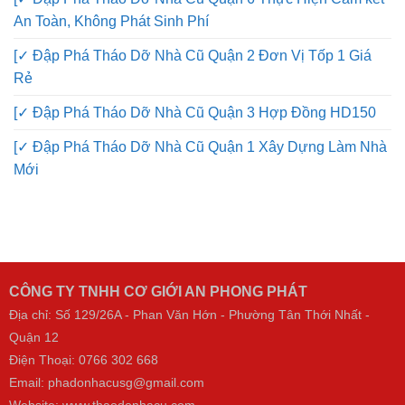
[✓ Đập Phá Tháo Dỡ Nhà Cũ Quận Gò Vấp Giá Rẻ Nhất
HD150 Sài Gòn
[✓ Đập Phá Tháo Dỡ Nhà Cũ Quận 6 Thực Hiện Cam kết
An Toàn, Không Phát Sinh Phí
[✓ Đập Phá Tháo Dỡ Nhà Cũ Quận 2 Đơn Vị Tốp 1 Giá
Rẻ
[✓ Đập Phá Tháo Dỡ Nhà Cũ Quận 3 Hợp Đồng HD150
[✓ Đập Phá Tháo Dỡ Nhà Cũ Quận 1 Xây Dựng Làm Nhà
Mới
CÔNG TY TNHH CƠ GIỚI AN PHONG PHÁT
Địa chỉ: Số 129/26A - Phan Văn Hớn - Phường Tân Thới Nhất -
Quận 12