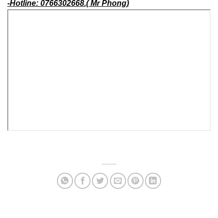
quận 12 TP HCM.
– Email :phadonhacusg@gmail.com.
– Website:www thaodonhacu.com.
-Hotline: 0766302668.( Mr Phong)