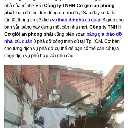
Bạn đang tìm kiếm một công ty
tháo dỡ nhà cũ tại quận
8
nhưng không chắc công ty đó sẽ làm những gì với căn
nhà của mình? Với
Công ty TNHH Cơ giới an phong
phát
bạn đã tìm đến đúng nơi rồi đấy! Sau đây sẽ là tất
tần tật thông tin về dịch vụ
t
háo dỡ nhà
cũ quận 8
giúp cho
bạn sẵn sàng xây dựng một căn nhà mới.
Công ty TNHH
Cơ giới an phong phát
cũng biên soạn
bảng giá t
háo dỡ
nhà
cũ, quận 8
phá dỡ công trình cũ tại TpHCM. Cơ bản
cho từng dịch vụ phá dỡ cụ thể để bạn có thể căn cứ lựa
chọn dịch vụ phù hợp với nhu cầu.