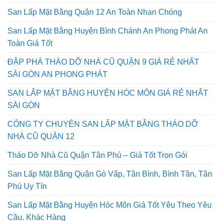
San Lấp Mặt Bằng Huyện Củ Chi An Toàn Chuyên Nghiệp
Giá Tốt Trọn Gói
San Lấp Mặt Bằng Quận 12 An Toàn Nhan Chóng
San Lấp Mặt Bằng Huyện Bình Chánh An Phong Phát An
Toàn Giá Tốt
ĐẬP PHÁ THÁO DỠ NHÀ CŨ QUẬN 9 GIÁ RẺ NHẤT
SÀI GÒN AN PHONG PHÁT
SAN LẤP MẶT BẰNG HUYỆN HÓC MÔN GIÁ RẺ NHẤT
SÀI GÒN
CÔNG TY CHUYÊN SAN LẤP MẶT BẰNG THÁO DỠ
NHÀ CŨ QUẬN 12
Tháo Dỡ Nhà Cũ Quận Tân Phú – Giá Tốt Trọn Gói
San Lấp Mặt Bằng Quận Gò Vấp, Tân Bình, Bình Tân, Tân