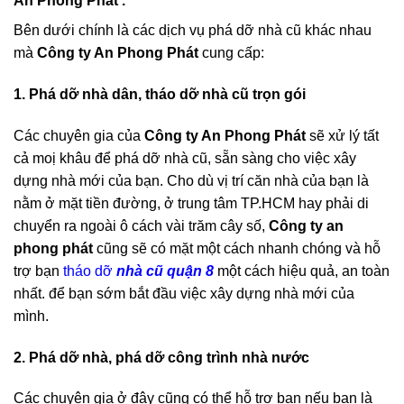
nhu cầu.
=>> Các loại hình dịch vụ phá dỡ nhà cũ của Công Ty
An Phong Phát .
Bên dưới chính là các dịch vụ phá dỡ nhà cũ khác nhau
mà
Công ty An Phong Phát
cung cấp:
1. Phá dỡ nhà dân, tháo dỡ nhà cũ trọn gói
Các chuyên gia của
Công ty An Phong Phát
sẽ xử lý tất
cả moị khâu để phá dỡ nhà cũ, sẵn sàng cho việc xây
dựng nhà mới của bạn. Cho dù vị trí căn nhà của bạn là
nằm ở mặt tiền đường, ở trung tâm TP.HCM hay phải di
chuyển ra ngoài ô cách vài trăm cây số,
Công ty an
phong phát
cũng sẽ có mặt một cách nhanh chóng và hỗ
trợ bạn
tháo dỡ
nhà cũ quận 8
một cách hiệu quả, an toàn
nhất. để bạn sớm bắt đầu việc xây dựng nhà mới của
mình.