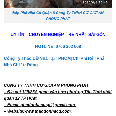
Đập Phá Nhà Cũ Quận 8 Công Ty TNHH CƠ GIỚI AN
PHONG PHÁT
UY TÍN – CHUYÊN NGHIỆP – RẺ NHẤT SÀI GÒN
HOTLINE: 0766 302 668
Công Ty Tháo Dỡ Nhà Tại TPHCM| Chi Phí Rẻ | Phá
Nhà Chỉ 1tr Đồng
CÔNG TY TNHH CƠ GIỚI AN PHONG PHÁT.
– Địa chỉ:129/26A phan văn hớn phường Tân Thới nhất