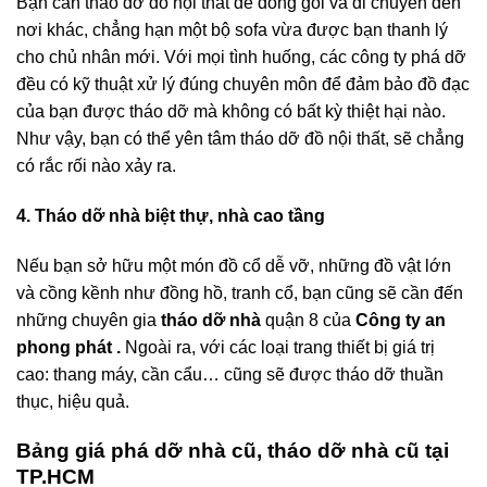
3.
Tháo dỡ nhà cũ quận 8 mua xác nhà lên đến 80%
Bạn cần tháo dỡ đồ nội thất để đóng gói và di chuyển đến
nơi khác, chẳng hạn một bộ sofa vừa được bạn thanh lý
cho chủ nhân mới. Với mọi tình huống, các công ty phá dỡ
đều có kỹ thuật xử lý đúng chuyên môn để đảm bảo đồ đạc
của bạn được tháo dỡ mà không có bất kỳ thiệt hại nào.
Như vậy, bạn có thể yên tâm tháo dỡ đồ nội thất, sẽ chẳng
có rắc rối nào xảy ra.
4. Tháo dỡ nhà biệt thự, nhà cao tầng
Nếu bạn sở hữu một món đồ cổ dễ vỡ, những đồ vật lớn
và cồng kềnh như đồng hồ, tranh cổ, bạn cũng sẽ cần đến
những chuyên gia
tháo dỡ nhà
quận 8 của
Công ty an
phong phát .
Ngoài ra, với các loại trang thiết bị giá trị
cao: thang máy, cần cẩu… cũng sẽ được tháo dỡ thuần
thục, hiệu quả.