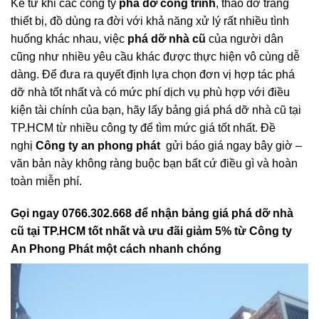
nhân của công ty an phong phát sẽ di chuyển những đồ
vật có giá trị ra ngoài một cách suôn sẻ, trơn tru nhất.
Kể từ khi các công ty
phá dỡ công trình
, tháo dỡ trang
thiết bị, đồ dùng ra đời với khả năng xử lý rất nhiều tình
huống khác nhau, việc
phá dỡ nhà cũ
của người dân
cũng như nhiều yêu cầu khác được thực hiện vô cùng dễ
dàng. Để đưa ra quyết định lựa chọn đơn vị hợp tác phá
dỡ nhà tốt nhất và có mức phí dịch vụ phù hợp với điều
kiện tài chính của bạn, hãy lấy bảng giá phá dỡ nhà cũ tại
TP.HCM từ nhiều công ty để tìm mức giá tốt nhất. Đề
nghị
Công ty an phong phát
gửi báo giá ngay bây giờ –
văn bản này không ràng buộc bạn bất cứ điều gì và hoàn
toàn miễn phí.
Gọi ngay 0766.302.668 để nhận bảng giá phá dỡ nhà
cũ tại TP.HCM tốt nhất và ưu đãi giảm 5% từ Công ty
An Phong Phát một cách nhanh chóng