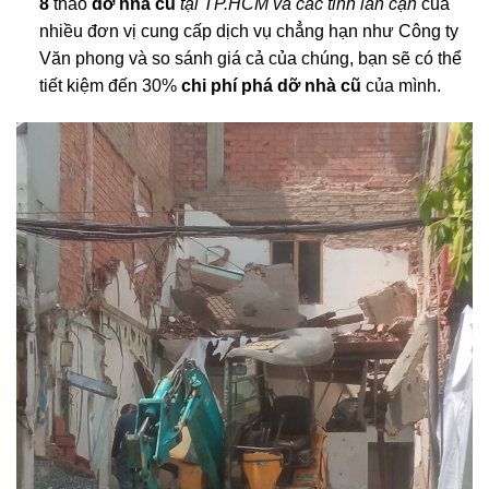
– Chi phí hợp lý
Bằng cách xem xét
bảng giá tháo dỡ nhà cũ quận
8
tháo
dỡ nhà cũ
tại TP.HCM và các tỉnh lân cận
của
nhiều đơn vị cung cấp dịch vụ chẳng hạn như Công ty
Văn phong và so sánh giá cả của chúng, bạn sẽ có thể
tiết kiệm đến 30%
chi phí phá dỡ nhà cũ
của mình.