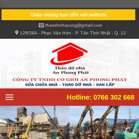
.
Skip
to
Chào mừng bạn đến với website
content
thaodonhacusg@gmail.com
129/26A - Phan Văn Hớn - P. Tân Thới Nhất - Q. 12
Hotline: 0766 302 668