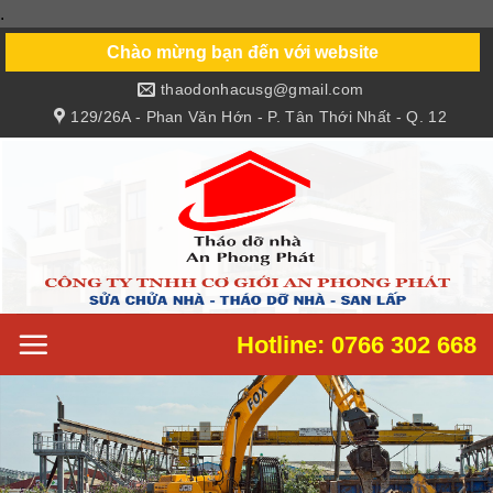
.
Skip
to
Chào mừng bạn đến với website
content
thaodonhacusg@gmail.com
129/26A - Phan Văn Hớn - P. Tân Thới Nhất - Q. 12
Hotline: 0766 302 668