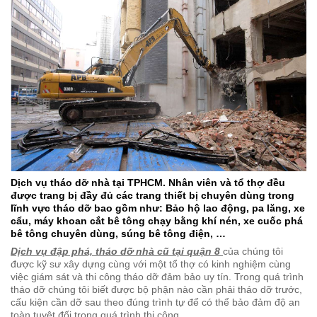
Dịch vụ tháo dỡ nhà tại TPHCM. Nhân viên và tổ thợ đều
được trang bị đầy đủ các trang thiết bị chuyên dùng trong
lĩnh vực tháo dỡ bao gồm như: Bảo hộ lao động, pa lăng, xe
cẩu, máy khoan cắt bê tông chạy bằng khí nén, xe cuốc phá
bê tông chuyên dùng, súng bê tông điện, …
Dịch vụ đập phá, tháo dỡ nhà cũ tại quận 8
của chúng tôi
được kỹ sư xây dựng cùng với một tổ thợ có kinh nghiệm cùng
việc giám sát và thi công tháo dỡ đảm bảo uy tín. Trong quá trình
tháo dỡ chúng tôi biết được bộ phận nào cần phải tháo dỡ trước,
cấu kiện cần dỡ sau theo đúng trình tự để có thể bảo đảm độ an
toàn tuyệt đối trong quá trình thi công.