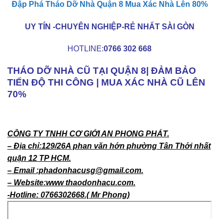
Đập Phá Tháo Dỡ Nhà Quận 8 Mua Xác Nhà Lên 80%
UY TÍN -CHUYÊN NGHIỆP-RẺ NHẤT SÀI GÒN
HOTLINE:
0766 302 668
THÁO DỠ NHÀ CŨ TẠI QUẬN 8| ĐẢM BẢO
TIẾN ĐỘ THI CÔNG | MUA XÁC NHÀ CŨ LÊN
70%
CÔNG TY TNHH CƠ GIỚI AN PHONG PHÁT.
– Địa chỉ:129/26A phan văn hớn phường Tân Thới nhất
quận 12 TP HCM.
– Email :phadonhacusg@gmail.com.
– Website:www thaodonhacu.com.
-Hotline: 0766302668.( Mr Phong)