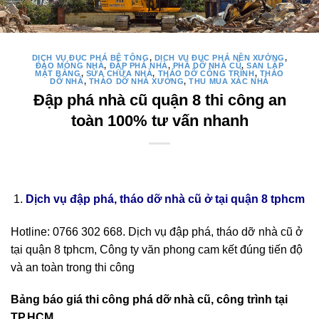
DỊCH VỤ ĐỤC PHÁ BÊ TÔNG
,
DỊCH VỤ ĐỤC PHÁ NỀN XƯỞNG
,
ĐÀO MÓNG NHÀ
,
ĐẬP PHÁ NHÀ
,
PHÁ DỠ NHÀ CŨ
,
SAN LẤP
MẶT BẰNG
,
SỬA CHỮA NHÀ
,
THÁO DỠ CÔNG TRÌNH
,
THÁO
DỠ NHÀ
,
THÁO DỠ NHÀ XƯỞNG
,
THU MUA XÁC NHÀ
Đập phá nhà cũ quận 8 thi công an
toàn 100% tư vấn nhanh
Dịch vụ đập phá, tháo dỡ nhà cũ ở tại quận 8 tphcm
Hotline: 0766 302 668. Dịch vụ đập phá, tháo dỡ nhà cũ ở
tại quận 8 tphcm, Công ty văn phong cam kết đúng tiến độ
và an toàn trong thi công
Bảng báo giá thi công phá dỡ nhà cũ, công trình tại
TP.HCM