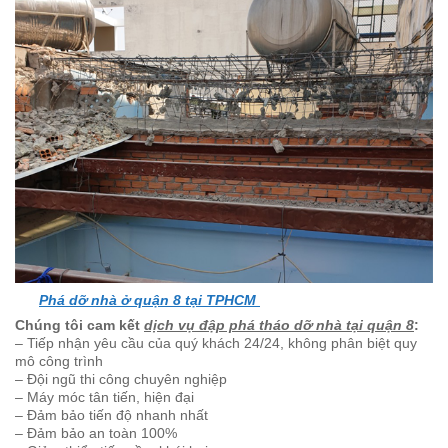
Phá dỡ nhà ở quận 8 tại TPHCM
Chúng tôi cam kết
dịch vụ đập phá tháo dỡ nhà tại quận 8
:
– Tiếp nhận yêu cầu của quý khách 24/24, không phân biệt quy
mô công trình
– Đội ngũ thi công chuyên nghiệp
– Máy móc tân tiến, hiện đại
– Đảm bảo tiến độ nhanh nhất
– Đảm bảo an toàn 100%