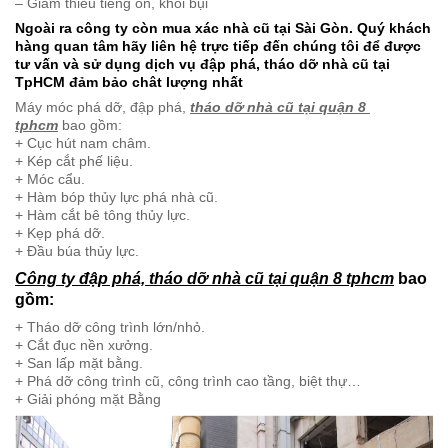
– Giảm thiểu tiếng ồn, khói bụi
Ngoài ra công ty còn mua xác nhà cũ tại Sài Gòn. Quý khách
hàng quan tâm hãy liên hệ trực tiếp đến chúng tôi để được
tư vấn và sử dụng dịch vụ đập phá, tháo dỡ nhà cũ tại
TpHCM đảm bảo chât lượng nhất
Máy móc phá dỡ, đập phá,
tháo dỡ nhà cũ tại quận 8
tphcm
bao gồm:
+ Cục hút nam châm.
+ Kép cắt phế liệu.
+ Móc cẩu.
+ Hàm bóp thủy lực phá nhà cũ.
+ Hàm cắt bê tông thủy lực.
+ Kẹp phá dỡ.
+ Đầu búa thủy lực.
Công ty đập phá, tháo dỡ nhà cũ tại quận 8 tphcm
bao
gồm:
+ Tháo dỡ công trình lớn/nhỏ.
+ Cắt đục nền xưởng.
+ San lấp mặt bằng.
+ Phá dỡ công trình cũ, công trình cao tầng, biệt thự…
+ Giải phóng mặt Bằng