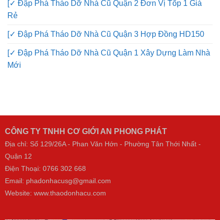
[✓ Đập Phá Tháo Dỡ Nhà Cũ Quận 2 Đơn Vị Tốp 1 Giá
Rẻ
[✓ Đập Phá Tháo Dỡ Nhà Cũ Quận 3 Hợp Đồng HD150
[✓ Đập Phá Tháo Dỡ Nhà Cũ Quận 1 Xây Dựng Làm Nhà
Mới
CÔNG TY TNHH CƠ GIỚI AN PHONG PHÁT
Địa chỉ: Số 129/26A - Phan Văn Hớn - Phường Tân Thới Nhất -
Quận 12
Điện Thoại:
0766 302 668
Email: phadonhacusg@gmail.com
Website:
www.thaodonhacu.com