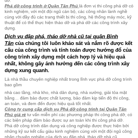
tưởng tuyệt đối về tiến độ cũng như an toàn trong công tác phá
dỡ.
Phá dỡ công trình ở Quận Tân Phú
là đơn vị thi công phá dỡ có
kinh nghiệm, với một đội ngũ cán bộ, các công nhân lành nghề
cùng với đầy đủ các trang thiết bị thi công, hệ thống máy móc, kỹ
thuật để có thể thực hiện tháo dỡ và phá dỡ các công trình xây
dựng.
Dịch vụ đập phá, tháo dỡ nhà cũ tại quận Bình
Tân
của chúng tôi luôn khảo sát và nắm rõ được kết
cấu của công trình và tính toán được hướng đổ của
công trình xây dựng một cách hợp lý và hiệu quả
nhất, không gây ảnh hưởng đến các công trình xây
dựng xung quanh.
Là nhà thầu chuyên nghiệp nhất trong lĩnh vực phá dỡ công trình
bao gồm
nhà cao tầng, nhà kho, nhà dân dụng, nhà xưởng, giải tỏa mặt
bằng… đảm bảo được chất lượng, bảo đảm kịp tiến độ thi công,
an toàn, và đem đến được hiệu quả tốt nhất.
Công ty cung cấp dịch vụ Phá dỡ công trình tại Quận Tân
Phú giá rẻ
tư vấn miễn phí các phương pháp thi công phá dỡ, có
các biện pháp đảm bảo được sự an toàn khi thi công phá dỡ.
Phá dỡ công trình dân dụng và công nghiệp được thực hiện bởi
những kỹ sư kết cấu giàu kinh nghiệm cùng với một đội ngũ công