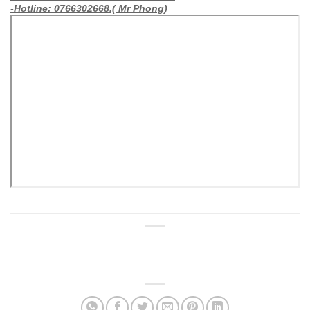
– Website:www thaodonhacu.com.
-Hotline: 0766302668.( Mr Phong)