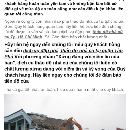
Với kinh nghiệm của
Phá dỡ công trình ở Quận Tân Phú
, quý
khách hàng hoàn toàn yên tâm và không bận tâm bất cứ
điều gì về mức độ an toàn cũng như các điều kiện khác liên
quan tới công trình.
Ngoài ra công ty còn nhận đập phá tháo dỡ nhà cũ tại tphcm, Sài
Gòn. Quý khách hàng quan tâm hãy liên hệ trực tiếp đến chúng
tôi để được tư vấn và sử dụng dịch vụ đập phá,
tháo dỡ nhà cũ
tại Tp. Hồ Chí Minh
, Sài Gòn đảm bảo chât lượng nhất.
Hãy liên hệ ngay đến chúng tôi nếu quý khách hàng
cần đến
dịch vụ đập phá, tháo dỡ nhà cũ tại quận Tân
Phú
Với phương châm “Xứng đáng với niềm tin của
bạn”, dịch cụ tháo dỡ nhà cũ của chúng tôi luôn có
chất lượng xứng dáng với niềm tin và kỹ vọng của Quý
khách hang. Hãy liên ngay cho chúng tôi đẻ đảm bảo
tiến độ của
nhà cũ giá tốt nhất, an toàn, hiệu quả nhanh nhất cho quý khách.