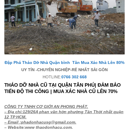
Đập Phá Tháo Dỡ Nhà Quận bình Tân Mua Xác Nhà Lên 80%
UY TÍN -CHUYÊN NGHIỆP-RẺ NHẤT SÀI GÒN
HOTLINE:
0766 302 668
THÁO DỠ NHÀ CŨ TẠI QUẬN TÂN PHÚ| ĐẢM BẢO
TIẾN ĐỘ THI CÔNG | MUA XÁC NHÀ CŨ LÊN 70%
CÔNG TY TNHH CƠ GIỚI AN PHONG PHÁT.
– Địa chỉ:129/26A phan văn hớn phường Tân Thới nhất quận
12 TP HCM.
– Email :phadonhacusg@gmail.com.