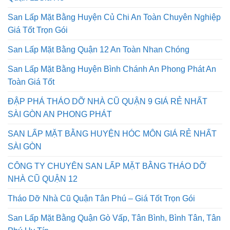
Quận 11Giá Rẻ
San Lấp Mặt Bằng Huyện Củ Chi An Toàn Chuyên Nghiệp
Giá Tốt Trọn Gói
San Lấp Mặt Bằng Quận 12 An Toàn Nhan Chóng
San Lấp Mặt Bằng Huyện Bình Chánh An Phong Phát An
Toàn Giá Tốt
ĐẬP PHÁ THÁO DỠ NHÀ CŨ QUẬN 9 GIÁ RẺ NHẤT
SÀI GÒN AN PHONG PHÁT
SAN LẤP MẶT BẰNG HUYỆN HÓC MÔN GIÁ RẺ NHẤT
SÀI GÒN
CÔNG TY CHUYÊN SAN LẤP MẶT BẰNG THÁO DỠ
NHÀ CŨ QUẬN 12
Tháo Dỡ Nhà Cũ Quận Tân Phú – Giá Tốt Trọn Gói
San Lấp Mặt Bằng Quận Gò Vấp, Tân Bình, Bình Tân, Tân