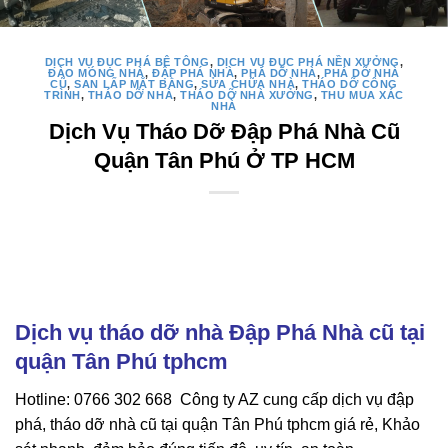
DỊCH VỤ ĐỤC PHÁ BÊ TÔNG
,
DỊCH VỤ ĐỤC PHÁ NỀN XƯỞNG
,
ĐÀO MÓNG NHÀ
,
ĐẬP PHÁ NHÀ
,
PHÁ DỠ NHÀ
,
PHÁ DỠ NHÀ
CŨ
,
SAN LẤP MẶT BẰNG
,
SỬA CHỮA NHÀ
,
THÁO DỠ CÔNG
TRÌNH
,
THÁO DỠ NHÀ
,
THÁO DỠ NHÀ XƯỞNG
,
THU MUA XÁC
NHÀ
Dịch Vụ Tháo Dỡ Đập Phá Nhà Cũ
Quận Tân Phú Ở TP HCM
Dịch vụ tháo dỡ nhà Đập Phá Nhà cũ tại
quận Tân Phú tphcm
Hotline: 0766 302 668 Công ty AZ cung cấp dịch vụ đập
phá, tháo dỡ nhà cũ tại quận Tân Phú tphcm giá rẻ, Khảo