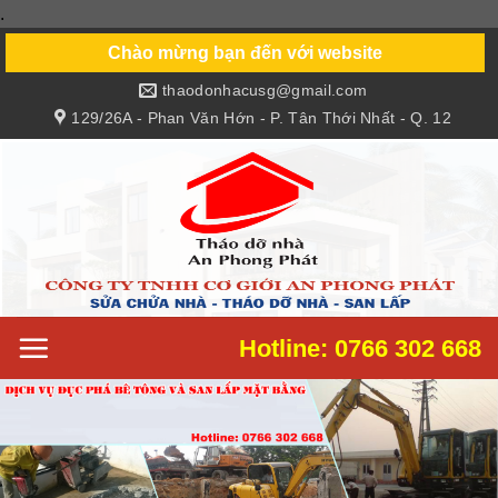
.
Skip
to
Chào mừng bạn đến với website
content
thaodonhacusg@gmail.com
129/26A - Phan Văn Hớn - P. Tân Thới Nhất - Q. 12
Hotline: 0766 302 668