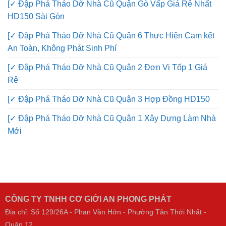
[✓ Đập Phá Tháo Dỡ Nhà Cũ Quận Gò Vấp Giá Rẻ Nhất
HD150 Sài Gòn
[✓ Đập Phá Tháo Dỡ Nhà Cũ Quận 6 Thực Hiện Cam kết
An Toàn, Không Phát Sinh Phí
[✓ Đập Phá Tháo Dỡ Nhà Cũ Quận 2 Đơn Vị Tốp 1 Giá
Rẻ
[✓ Đập Phá Tháo Dỡ Nhà Cũ Quận 3 Hợp Đồng HD150
[✓ Đập Phá Tháo Dỡ Nhà Cũ Quận 1 Xây Dựng Làm Nhà
Mới
CÔNG TY TNHH CƠ GIỚI AN PHONG PHÁT
Địa chỉ: Số 129/26A - Phan Văn Hớn - Phường Tân Thới Nhất -