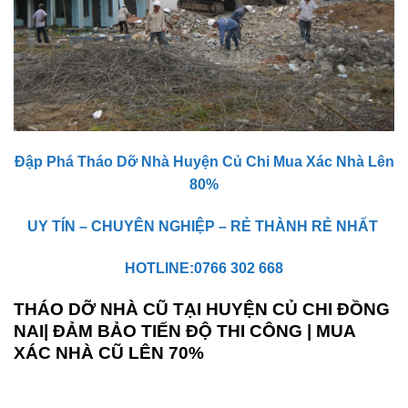
Đập Phá Tháo Dỡ Nhà Huyện Củ Chi Mua Xác Nhà Lên
80%
UY TÍN – CHUYÊN NGHIỆP – RẺ THÀNH RẺ NHẤT
HOTLINE:0766 302 668
THÁO DỠ NHÀ CŨ TẠI HUYỆN CỦ CHI ĐỒNG
NAI| ĐẢM BẢO TIẾN ĐỘ THI CÔNG | MUA
XÁC NHÀ CŨ LÊN 70%