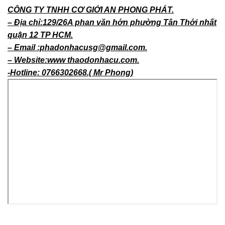
CÔNG TY TNHH CƠ GIỚI AN PHONG PHÁT.
– Địa chỉ:129/26A phan văn hớn phường Tân Thới nhất
quận 12 TP HCM.
– Email :phadonhacusg@gmail.com.
– Website:www thaodonhacu.com.
-Hotline: 0766302668.( Mr Phong)