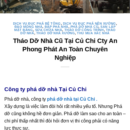
DỊCH VỤ ĐỤC PHÁ BÊ TÔNG
,
DỊCH VỤ ĐỤC PHÁ NỀN XƯỞNG
,
ĐÀO MÓNG NHÀ
,
ĐẬP PHÁ NHÀ
,
PHÁ DỠ NHÀ CŨ
,
SAN LẤP
MẶT BẰNG
,
SỬA CHỮA NHÀ
,
THÁO DỠ CÔNG TRÌNH
,
THÁO
DỠ NHÀ
,
THÁO DỠ NHÀ XƯỞNG
,
THU MUA XÁC NHÀ
Tháo Dỡ Nhà Cũ Tại Củ Chi Cty An
Phong Phát An Toàn Chuyên
Nghiệp
Công ty phá dỡ nhà Tại Củ Chi
Phá dỡ nhà, công ty
phá dỡ nhà tại Củ Chi .
Xây dựng là việc làm đòi hỏi rất nhiều yếu tố. Nhưng Phá
dỡ cũng không hề đơn giản. Phá dỡ làm sao cho an toàn –
chi phí thấp nhất thì đòi hỏi đơn vị thi công phải có năng
lực thực sự.