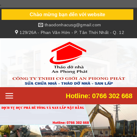
.
Skip
to
Chào mừng bạn đến với website
content
thaodonhacusg@gmail.com
129/26A - Phan Văn Hớn - P. Tân Thới Nhất - Q. 12
Hotline: 0766 302 668