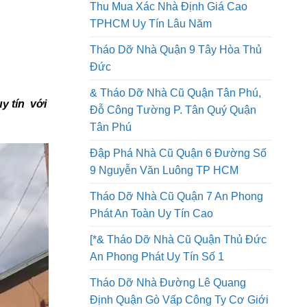
Tháo Dỡ Nhà Quận 8 Thi Công An
Toàn Lao Động Công Ty Uy Tín
Thu Mua Xác Nhà Định Giá Cao
TPHCM Uy Tín Lâu Năm
Tháo Dỡ Nhà Quận 9 Tây Hòa Thủ
Đức
& Tháo Dỡ Nhà Cũ Quận Tân Phú,
uy tín với
Đỗ Công Tường P. Tân Quý Quận
Tân Phú
Đập Phá Nhà Cũ Quận 6 Đường Số
9 Nguyễn Văn Luông TP HCM
Tháo Dỡ Nhà Cũ Quận 7 An Phong
Phát An Toàn Uy Tín Cao
[*& Tháo Dỡ Nhà Cũ Quận Thủ Đức
An Phong Phát Uy Tín Số 1