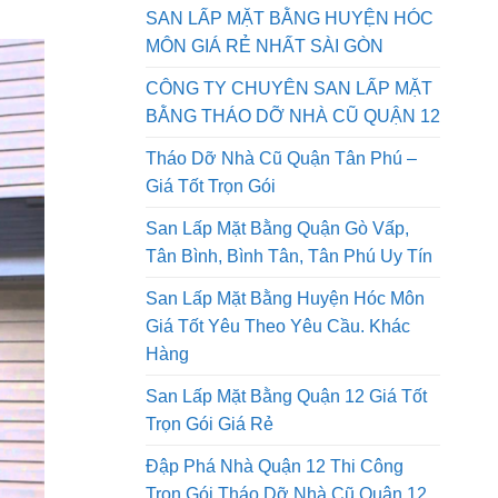
ế, thợ
QUẬN 9 GIÁ RẺ NHẤT SÀI GÒN AN
 các
PHONG PHÁT
SAN LẤP MẶT BẰNG HUYỆN HÓC
MÔN GIÁ RẺ NHẤT SÀI GÒN
CÔNG TY CHUYÊN SAN LẤP MẶT
BẰNG THÁO DỠ NHÀ CŨ QUẬN 12
Tháo Dỡ Nhà Cũ Quận Tân Phú –
Giá Tốt Trọn Gói
San Lấp Mặt Bằng Quận Gò Vấp,
Tân Bình, Bình Tân, Tân Phú Uy Tín
San Lấp Mặt Bằng Huyện Hóc Môn
Giá Tốt Yêu Theo Yêu Cầu. Khác
Hàng
San Lấp Mặt Bằng Quận 12 Giá Tốt
Trọn Gói Giá Rẻ