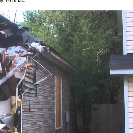
 cao, đặc biệt là tại các thành phố lớn như TPHCM. Chính vì th
ng việc hỗ trợ nhanh chóng, hiệu quả công tác tháo dỡ nhà cho
ây mới khác.