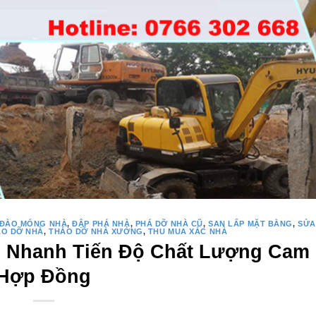
ĐÀO MÓNG NHÀ
,
ĐẬP PHÁ NHÀ
,
PHÁ DỠ NHÀ CŨ
,
SAN LẤP MẶT BẰNG
,
SỬA
ÁO DỠ NHÀ
,
THÁO DỠ NHÀ XƯỞNG
,
THU MUA XÁC NHÀ
 Nhanh Tiến Độ Chất Lượng Cam 