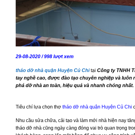
29-08-2020 / 998 lượt xem
tháo dỡ nhà quận Huyện Củ Chi
tại
Công ty TNHH TM
tay nghề cao, được đào tạo chuyên nghiệp và luôn n
phá dỡ nhà an toàn, hiệu quả và nhanh chóng nhất.
Tiêu chí lựa chọn thợ
tháo dỡ nhà quận Huyện Củ Chi
c