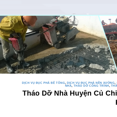
DỊCH VỤ ĐỤC PHÁ BÊ TÔNG
,
DỊCH VỤ ĐỤC PHÁ NỀN XƯỞNG
,
NHÀ
,
THÁO DỠ CÔNG TRÌNH
,
TH
Tháo Dỡ Nhà Huyện Củ Chi