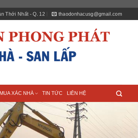
n Thới Nhất - Q. 12
thaodonhacusg@gmail.com
MUA XÁC NHÀ
TIN TỨC
LIÊN HỆ