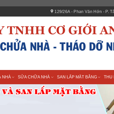
129/26A - Phan Văn Hớn - P. Tâ
Á NHÀ
SỬA CHỮA NHÀ
SAN LẤP MẶT BẰNG
THU 