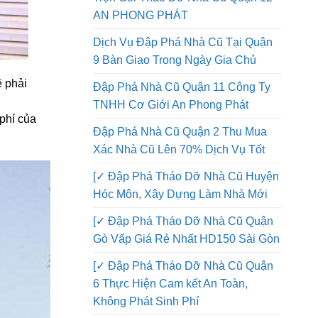
Đập Phá Nhà Quận 12 Thi Công
Trọn Gói Tháo Dỡ Nhà Cũ Quận 12
AN PHONG PHÁT
Dịch Vụ Đập Phá Nhà Cũ Tại Quận
9 Bàn Giao Trong Ngày Gia Chủ
ê phải
Đập Phá Nhà Cũ Quận 11 Công Ty
TNHH Cơ Giới An Phong Phát
phí của
Đập Phá Nhà Cũ Quận 2 Thu Mua
Xác Nhà Cũ Lên 70% Dịch Vụ Tốt
[✓ Đập Phá Tháo Dỡ Nhà Cũ Huyện
Hóc Môn, Xây Dựng Làm Nhà Mới
[✓ Đập Phá Tháo Dỡ Nhà Cũ Quận
Gò Vấp Giá Rẻ Nhất HD150 Sài Gòn
[✓ Đập Phá Tháo Dỡ Nhà Cũ Quận