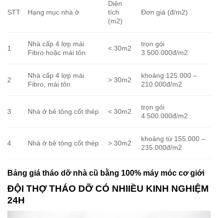
Diện
STT
Hạng mục nhà ở
tích
Đơn giá (đ/m2)
(m2)
Nhà cấp 4 lợp mái
trọn gói
1
< 30m2
Fibro hoặc mái tôn
3.500.000đ/m2
Nhà cấp 4 lợp mái
khoảng 125.000 –
2
> 30m2
Fibro, mái tôn
210.000đ/m2
trọn gói
3
Nhà ở bê tông cốt thép
< 30m2
4.500.000đ/m2
khoảng từ 155.000 –
4
Nhà ở bê tông cốt thép
> 30m2
235.000đ/m2
Bảng giá tháo dỡ nhà cũ bằng 100% máy móc cơ giới
ĐỘI THỢ THÁO DỠ CÓ NHIIỀU KINH NGHIỆM
24H