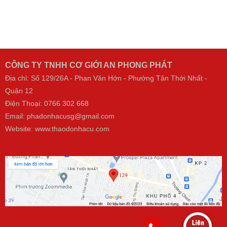
CÔNG TY TNHH CƠ GIỚI AN PHONG PHÁT
Địa chỉ: Số 129/26A - Phan Văn Hớn - Phường Tân Thới Nhất -
Quận 12
Điện Thoại:
0766 302 668
Email: phadonhacusg@gmail.com
Website:
www.thaodonhacu.com