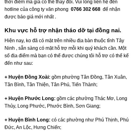
thời điểm mà giá có thể thay đổi. Vui lòng liên hệ đến
hotline của công ty văn phong
0766 302 668
để nhận
được báo giá mới nhất .
Khu vực hỗ trợ nhận tháo dỡ tại đồng nai.
Hiện nay, ko đã có mặt trên nhiều địa bàn thuộc tỉnh Tây
Ninh , sẵn sàng có mặt hỗ trợ mỗi khi quý khách cần. Một
số địa điểm mà bạn có thể được chúng tôi hỗ trợ có thể kể
đến như sau:
+ Huyện Đồng Xoài:
gồm phường Tân Đồng, Tân Xuân,
Tân Bình, Tân Thiện, Tân Phú, Tiến Thành;
+ Huyện Phước Long:
gồm các phường Thác Mơ, Long
Thủy, Long Phước, Phước Bình, Sơn Giang;
+ Huyện Bình Long:
có các phường như Phú Thịnh, Phú
Đức, An Lộc, Hưng Chiến;