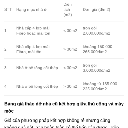
Diện
STT
Hạng mục nhà ở
tích
Đơn giá (đ/m2)
(m2)
Nhà cấp 4 lợp mái
trọn gói
1
< 30m2
Fibro hoặc mái tôn
2.000.000đ/m2
Nhà cấp 4 lợp mái
khoảng 150.000 –
2
> 30m2
Fibro, mái tôn
265.000đ/m2
trọn gói
3
Nhà ở bê tông cốt thép
< 30m2
3.000.000đ/m2
khoảng từ 135.000 –
4
Nhà ở bê tông cốt thép
> 30m2
225.000đ/m2
Bảng giá tháo dỡ nhà cũ kết hợp giữa thủ công và máy
móc
Giá của phương pháp kết hợp không rẻ nhưng cũng
không quá đắt, bạn hoàn toàn có thể tiếp cận được. Trên