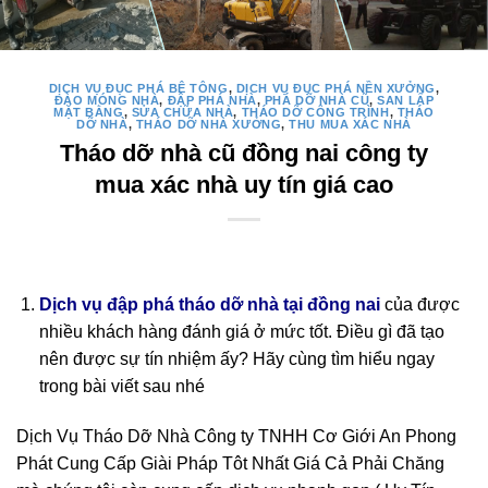
DỊCH VỤ ĐỤC PHÁ BÊ TÔNG
,
DỊCH VỤ ĐỤC PHÁ NỀN XƯỞNG
,
ĐÀO MÓNG NHÀ
,
ĐẬP PHÁ NHÀ
,
PHÁ DỠ NHÀ CŨ
,
SAN LẤP
MẶT BẰNG
,
SỬA CHỮA NHÀ
,
THÁO DỠ CÔNG TRÌNH
,
THÁO
DỠ NHÀ
,
THÁO DỠ NHÀ XƯỞNG
,
THU MUA XÁC NHÀ
Tháo dỡ nhà cũ đồng nai công ty
mua xác nhà uy tín giá cao
Dịch vụ đập phá tháo dỡ nhà tại đồng nai
của được
nhiều khách hàng đánh giá ở mức tốt. Điều gì đã tạo
nên được sự tín nhiệm ấy? Hãy cùng tìm hiểu ngay
trong bài viết sau nhé
Dịch Vụ Tháo Dỡ Nhà Công ty TNHH Cơ Giới An Phong
Phát Cung Cấp Giài Pháp Tôt Nhất Giá Cả Phải Chăng