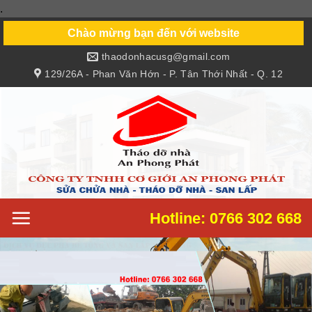
.
Skip
to
Chào mừng bạn đến với website
content
thaodonhacusg@gmail.com
129/26A - Phan Văn Hớn - P. Tân Thới Nhất - Q. 12
Hotline: 0766 302 668