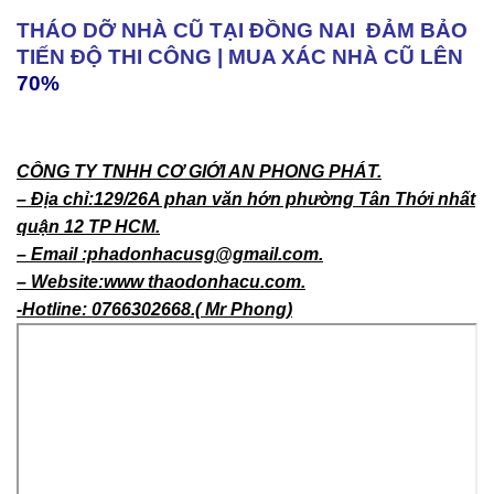
THÁO DỠ NHÀ CŨ TẠI ĐỒNG NAI ĐẢM BẢO
TIẾN ĐỘ THI CÔNG | MUA XÁC NHÀ CŨ LÊN
70%
CÔNG TY TNHH CƠ GIỚI AN PHONG PHÁT.
– Địa chỉ:129/26A phan văn hớn phường Tân Thới nhất
quận 12 TP HCM.
– Email :phadonhacusg@gmail.com.
– Website:www thaodonhacu.com.
-Hotline: 0766302668.( Mr Phong)