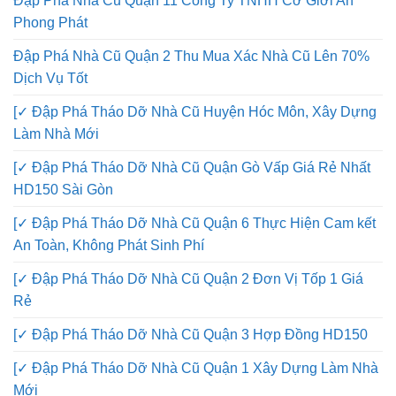
Đập Phá Nhà Cũ Quận 11 Công Ty TNHH Cơ Giới An
Phong Phát
Đập Phá Nhà Cũ Quận 2 Thu Mua Xác Nhà Cũ Lên 70%
Dịch Vụ Tốt
[✓ Đập Phá Tháo Dỡ Nhà Cũ Huyện Hóc Môn, Xây Dựng
Làm Nhà Mới
[✓ Đập Phá Tháo Dỡ Nhà Cũ Quận Gò Vấp Giá Rẻ Nhất
HD150 Sài Gòn
[✓ Đập Phá Tháo Dỡ Nhà Cũ Quận 6 Thực Hiện Cam kết
An Toàn, Không Phát Sinh Phí
[✓ Đập Phá Tháo Dỡ Nhà Cũ Quận 2 Đơn Vị Tốp 1 Giá
Rẻ
[✓ Đập Phá Tháo Dỡ Nhà Cũ Quận 3 Hợp Đồng HD150
[✓ Đập Phá Tháo Dỡ Nhà Cũ Quận 1 Xây Dựng Làm Nhà
Mới