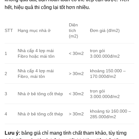
hết, hiệu quả thi công lại tốt hơn nhiều.
Diện
STT
Hạng mục nhà ở
tích
Đơn giá (đ/m2)
(m2)
Nhà cấp 4 lợp mái
trọn gói
1
< 30m2
Fibro hoặc mái tôn
3.000.000đ/m2
Nhà cấp 4 lợp mái
khoảng 150.000 –
2
> 30m2
Fibro, mái tôn
170.000đ/m2
trọn gói
3
Nhà ở bê tông cốt thép
< 30m2
3.000.000đ/m2
khoảng từ 160.000 –
4
Nhà ở bê tông cốt thép
> 30m2
285.000đ/m2
Lưu ý:
bảng giá chỉ mang tính chất tham khảo, tùy từng