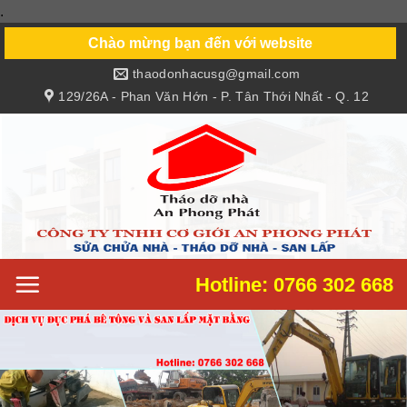
.
Skip
to
Chào mừng bạn đến với website
content
thaodonhacusg@gmail.com
129/26A - Phan Văn Hớn - P. Tân Thới Nhất - Q. 12
Hotline: 0766 302 668