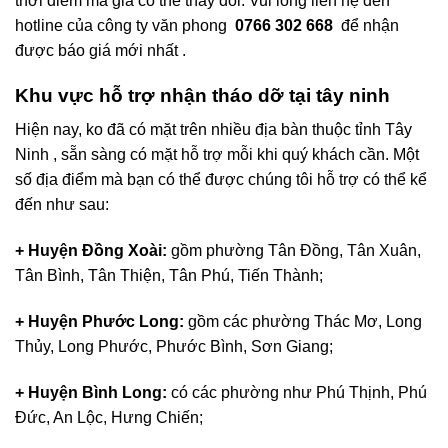
thời điểm mà giá có thể thay đổi. Vui lòng liên hệ đến
hotline của công ty văn phong
0766 302 668
để nhận
được báo giá mới nhất .
Khu vực hỗ trợ nhận tháo dỡ tại tây ninh
Hiện nay, ko đã có mặt trên nhiều địa bàn thuộc tỉnh Tây
Ninh , sẵn sàng có mặt hỗ trợ mỗi khi quý khách cần. Một
số địa điểm mà bạn có thể được chúng tôi hỗ trợ có thể kể
đến như sau:
+ Huyện Đồng Xoài:
gồm phường Tân Đồng, Tân Xuân,
Tân Bình, Tân Thiện, Tân Phú, Tiến Thành;
+ Huyện Phước Long:
gồm các phường Thác Mơ, Long
Thủy, Long Phước, Phước Bình, Sơn Giang;
+ Huyện Bình Long:
có các phường như Phú Thịnh, Phú
Đức, An Lộc, Hưng Chiến;