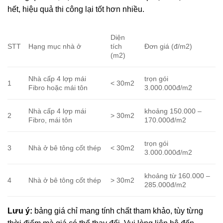
hết, hiệu quả thi công lại tốt hơn nhiều.
Diện
STT
Hạng mục nhà ở
tích
Đơn giá (đ/m2)
(m2)
Nhà cấp 4 lợp mái
trọn gói
1
< 30m2
Fibro hoặc mái tôn
3.000.000đ/m2
Nhà cấp 4 lợp mái
khoảng 150.000 –
2
> 30m2
Fibro, mái tôn
170.000đ/m2
trọn gói
3
Nhà ở bê tông cốt thép
< 30m2
3.000.000đ/m2
khoảng từ 160.000 –
4
Nhà ở bê tông cốt thép
> 30m2
285.000đ/m2
Lưu ý:
bảng giá chỉ mang tính chất tham khảo, tùy từng