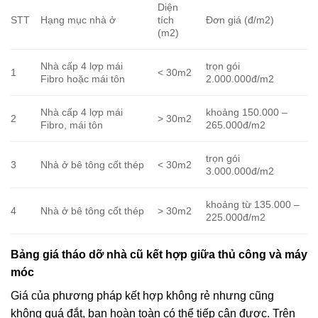
Diện
STT
Hạng mục nhà ở
tích
Đơn giá (đ/m2)
(m2)
Nhà cấp 4 lợp mái
trọn gói
1
< 30m2
Fibro hoặc mái tôn
2.000.000đ/m2
Nhà cấp 4 lợp mái
khoảng 150.000 –
2
> 30m2
Fibro, mái tôn
265.000đ/m2
trọn gói
3
Nhà ở bê tông cốt thép
< 30m2
3.000.000đ/m2
khoảng từ 135.000 –
4
Nhà ở bê tông cốt thép
> 30m2
225.000đ/m2
Bảng giá tháo dỡ nhà cũ kết hợp giữa thủ công và máy
móc
Giá của phương pháp kết hợp không rẻ nhưng cũng
không quá đắt, bạn hoàn toàn có thể tiếp cận được. Trên