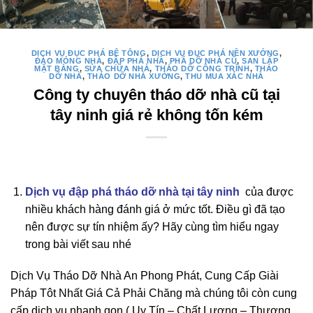
DỊCH VỤ ĐỤC PHÁ BÊ TÔNG
,
DỊCH VỤ ĐỤC PHÁ NỀN XƯỞNG
,
ĐÀO MÓNG NHÀ
,
ĐẬP PHÁ NHÀ
,
PHÁ DỠ NHÀ CŨ
,
SAN LẤP
MẶT BẰNG
,
SỬA CHỮA NHÀ
,
THÁO DỠ CÔNG TRÌNH
,
THÁO
DỠ NHÀ
,
THÁO DỠ NHÀ XƯỞNG
,
THU MUA XÁC NHÀ
Công ty chuyên tháo dỡ nhà cũ tại
tây ninh giá rẻ không tốn kém
Dịch vụ đập phá tháo dỡ nhà tại tây ninh
của được
nhiều khách hàng đánh giá ở mức tốt. Điều gì đã tạo
nên được sự tín nhiệm ấy? Hãy cùng tìm hiểu ngay
trong bài viết sau nhé
Dịch Vụ Tháo Dỡ Nhà An Phong Phát, Cung Cấp Giài
Pháp Tôt Nhất Giá Cả Phải Chăng mà chúng tôi còn cung