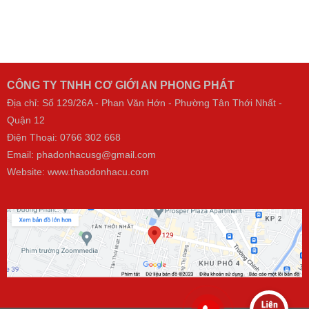
CÔNG TY TNHH CƠ GIỚI AN PHONG PHÁT
Địa chỉ: Số 129/26A - Phan Văn Hớn - Phường Tân Thới Nhất -
Quận 12
Điện Thoại:
0766 302 668
Email: phadonhacusg@gmail.com
Website:
www.thaodonhacu.com