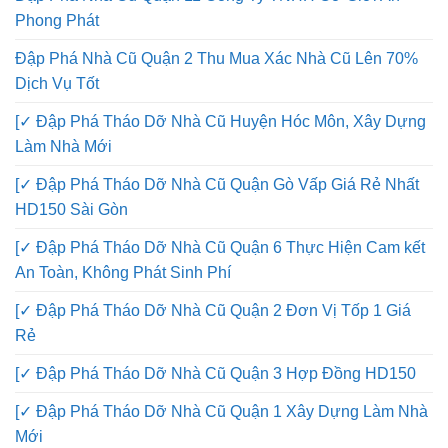
Đập Phá Nhà Cũ Quận 11 Công Ty TNHH Cơ Giới An
Phong Phát
Đập Phá Nhà Cũ Quận 2 Thu Mua Xác Nhà Cũ Lên 70%
Dịch Vụ Tốt
[✓ Đập Phá Tháo Dỡ Nhà Cũ Huyện Hóc Môn, Xây Dựng
Làm Nhà Mới
[✓ Đập Phá Tháo Dỡ Nhà Cũ Quận Gò Vấp Giá Rẻ Nhất
HD150 Sài Gòn
[✓ Đập Phá Tháo Dỡ Nhà Cũ Quận 6 Thực Hiện Cam kết
An Toàn, Không Phát Sinh Phí
[✓ Đập Phá Tháo Dỡ Nhà Cũ Quận 2 Đơn Vị Tốp 1 Giá
Rẻ
[✓ Đập Phá Tháo Dỡ Nhà Cũ Quận 3 Hợp Đồng HD150
[✓ Đập Phá Tháo Dỡ Nhà Cũ Quận 1 Xây Dựng Làm Nhà
Mới