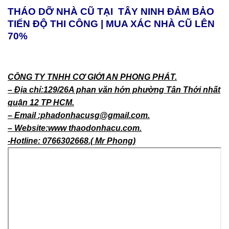
THÁO DỠ NHÀ CŨ TẠI TÂY NINH ĐẢM BẢO
TIẾN ĐỘ THI CÔNG | MUA XÁC NHÀ CŨ LÊN
70%
CÔNG TY TNHH CƠ GIỚI AN PHONG PHÁT.
– Địa chỉ:129/26A phan văn hớn phường Tân Thới nhất
quận 12 TP HCM.
– Email :phadonhacusg@gmail.com.
– Website:www thaodonhacu.com.
-Hotline: 0766302668.( Mr Phong)