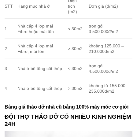
Diện
STT
Hạng mục nhà ở
tích
Đơn giá (đ/m2)
(m2)
Nhà cấp 4 lợp mái
trọn gói
1
< 30m2
Fibro hoặc mái tôn
3.500.000đ/m2
Nhà cấp 4 lợp mái
khoảng 125.000 –
2
> 30m2
Fibro, mái tôn
210.000đ/m2
trọn gói
3
Nhà ở bê tông cốt thép
< 30m2
4.500.000đ/m2
khoảng từ 155.000 –
4
Nhà ở bê tông cốt thép
> 30m2
235.000đ/m2
Bảng giá tháo dỡ nhà cũ bằng 100% máy móc cơ giới
ĐỘI THỢ THÁO DỠ CÓ NHIIỀU KINH NGHIỆM
24H