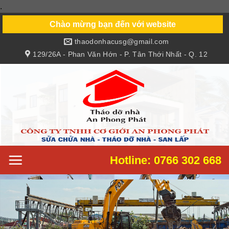
.
Skip
to
Chào mừng bạn đến với website
content
thaodonhacusg@gmail.com
129/26A - Phan Văn Hớn - P. Tân Thới Nhất - Q. 12
Hotline: 0766 302 668