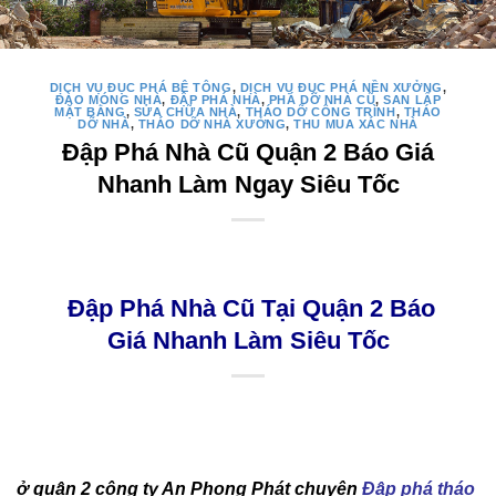
DỊCH VỤ ĐỤC PHÁ BÊ TÔNG
,
DỊCH VỤ ĐỤC PHÁ NỀN XƯỞNG
,
ĐÀO MÓNG NHÀ
,
ĐẬP PHÁ NHÀ
,
PHÁ DỠ NHÀ CŨ
,
SAN LẤP
MẶT BẰNG
,
SỬA CHỮA NHÀ
,
THÁO DỠ CÔNG TRÌNH
,
THÁO
DỠ NHÀ
,
THÁO DỠ NHÀ XƯỞNG
,
THU MUA XÁC NHÀ
Đập Phá Nhà Cũ Quận 2 Báo Giá
Nhanh Làm Ngay Siêu Tốc
Đập Phá Nhà Cũ Tại Quận 2 Báo
Giá Nhanh Làm Siêu Tốc
ở quận 2 công ty An Phong Phát chuyên
Đập phá tháo