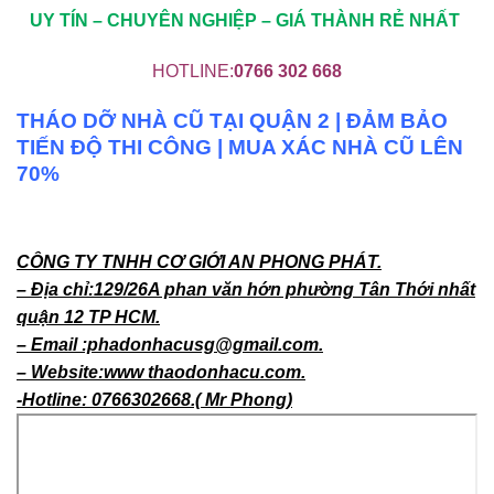
UY TÍN – CHUYÊN NGHIỆP – GIÁ THÀNH RẺ NHẤT
HOTLINE:
0766 302 668
THÁO DỠ NHÀ CŨ TẠI QUẬN 2 | ĐẢM BẢO
TIẾN ĐỘ THI CÔNG | MUA XÁC NHÀ CŨ LÊN
70%
CÔNG TY TNHH CƠ GIỚI AN PHONG PHÁT.
– Địa chỉ:129/26A phan văn hớn phường Tân Thới nhất
quận 12 TP HCM.
– Email :phadonhacusg@gmail.com.
– Website:www thaodonhacu.com.
-Hotline: 0766302668.( Mr Phong)