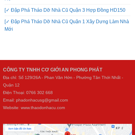
[✓ Đập Phá Tháo Dỡ Nhà Cũ Quận 3 Hợp Đồng HD150
[✓ Đập Phá Tháo Dỡ Nhà Cũ Quận 1 Xây Dựng Làm Nhà
Mới
CÔNG TY TNHH CƠ GIỚI AN PHONG PHÁT
Địa chỉ: Số 129/26A - Phan Văn Hớn - Phường Tân Thới Nhất -
Quận 12
Điện Thoại:
0766 302 668
Email: phadonhacusg@gmail.com
Website:
www.thaodonhacu.com