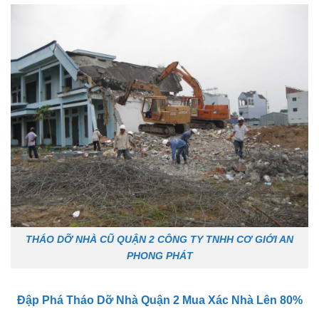
THÁO DỠ NHÀ CŨ QUẬN 2 CÔNG TY TNHH CƠ GIỚI AN
PHONG PHÁT
Đập Phá Tháo Dỡ Nhà Quận 2 Mua Xác Nhà Lên 80%