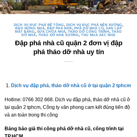
DỊCH VỤ ĐỤC PHÁ BÊ TÔNG
,
DỊCH VỤ ĐỤC PHÁ NỀN XƯỞNG
,
ĐÀO MÓNG NHÀ
,
ĐẬP PHÁ NHÀ
,
PHÁ DỠ NHÀ CŨ
,
SAN LẤP
MẶT BẰNG
,
SỬA CHỮA NHÀ
,
THÁO DỠ CÔNG TRÌNH
,
THÁO
DỠ NHÀ
,
THÁO DỠ NHÀ XƯỞNG
,
THU MUA XÁC NHÀ
Đập phá nhà cũ quận 2 đơn vị đập
phá tháo dỡ nhà uy tín
Dịch vụ đập phá, tháo dỡ nhà cũ ở tại quận 2 tphcm
Hotline: 0766 302 668. Dịch vụ đập phá, tháo dỡ nhà cũ ở
tại quận 2 tphcm, Công ty văn phong cam kết đúng tiến độ
và an toàn trong thi công
Bảng báo giá thi công phá dỡ nhà cũ, công trình tại
TP.HCM