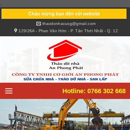
.
Skip
to
Chào mừng bạn đến với website
content
thaodonhacusg@gmail.com
129/26A - Phan Văn Hớn - P. Tân Thới Nhất - Q. 12
Hotline: 0766 302 668