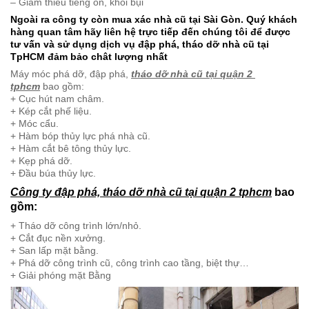
– Giảm thiểu tiếng ồn, khói bụi
Ngoài ra công ty còn mua xác nhà cũ tại Sài Gòn. Quý khách
hàng quan tâm hãy liên hệ trực tiếp đến chúng tôi để được
tư vấn và sử dụng dịch vụ đập phá, tháo dỡ nhà cũ tại
TpHCM đảm bảo chât lượng nhất
Máy móc phá dỡ, đập phá,
tháo dỡ nhà cũ tại quận 2
tphcm
bao gồm:
+ Cục hút nam châm.
+ Kép cắt phế liệu.
+ Móc cẩu.
+ Hàm bóp thủy lực phá nhà cũ.
+ Hàm cắt bê tông thủy lực.
+ Kẹp phá dỡ.
+ Đầu búa thủy lực.
Công ty đập phá, tháo dỡ nhà cũ tại quận 2 tphcm
bao
gồm:
+ Tháo dỡ công trình lớn/nhỏ.
+ Cắt đục nền xưởng.
+ San lấp mặt bằng.
+ Phá dỡ công trình cũ, công trình cao tầng, biệt thự…
+ Giải phóng mặt Bằng