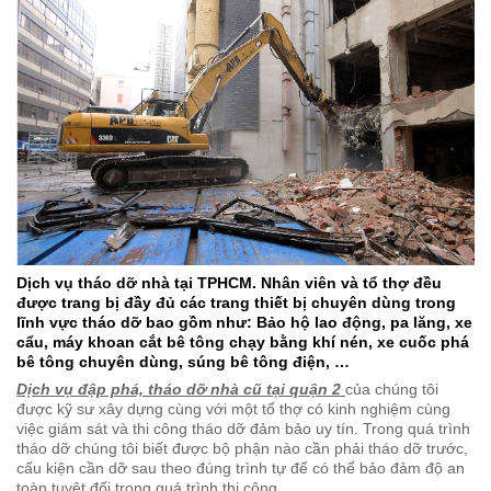
Dịch vụ tháo dỡ nhà tại TPHCM. Nhân viên và tổ thợ đều
được trang bị đầy đủ các trang thiết bị chuyên dùng trong
lĩnh vực tháo dỡ bao gồm như: Bảo hộ lao động, pa lăng, xe
cẩu, máy khoan cắt bê tông chạy bằng khí nén, xe cuốc phá
bê tông chuyên dùng, súng bê tông điện, …
Dịch vụ đập phá, tháo dỡ nhà cũ tại quận 2
của chúng tôi
được kỹ sư xây dựng cùng với một tổ thợ có kinh nghiệm cùng
việc giám sát và thi công tháo dỡ đảm bảo uy tín. Trong quá trình
tháo dỡ chúng tôi biết được bộ phận nào cần phải tháo dỡ trước,
cấu kiện cần dỡ sau theo đúng trình tự để có thể bảo đảm độ an
toàn tuyệt đối trong quá trình thi công.