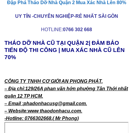
Đập Phá Tháo Dỡ Nhà Quận 2 Mua Xác Nhà Lên 80%
UY TÍN -CHUYÊN NGHIỆP-RẺ NHẤT SÀI GÒN
HOTLINE:
0766 302 668
THÁO DỠ NHÀ CŨ TẠI QUẬN 2| ĐẢM BẢO
TIẾN ĐỘ THI CÔNG | MUA XÁC NHÀ CŨ LÊN
70%
CÔNG TY TNHH CƠ GIỚI AN PHONG PHÁT.
– Địa chỉ:129/26A phan văn hớn phường Tân Thới nhất
quận 12 TP HCM.
– Email :phadonhacusg@gmail.com.
– Website:www thaodonhacu.com.
-Hotline: 0766302668.( Mr Phong)