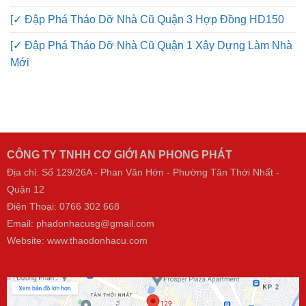
[✓ Đập Phá Tháo Dỡ Nhà Cũ Quận 3 Hợp Đồng HD150
[✓ Đập Phá Tháo Dỡ Nhà Cũ Quận 1 Xây Dựng Làm Nhà
Mới
CÔNG TY TNHH CƠ GIỚI AN PHONG PHÁT
Địa chỉ: Số 129/26A - Phan Văn Hớn - Phường Tân Thới Nhất -
Quận 12
Điện Thoại:
0766 302 668
Email: phadonhacusg@gmail.com
Website:
www.thaodonhacu.com