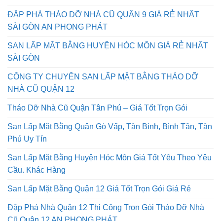
ĐẬP PHÁ THÁO DỠ NHÀ CŨ QUẬN 9 GIÁ RẺ NHẤT
SÀI GÒN AN PHONG PHÁT
SAN LẤP MẶT BẰNG HUYỆN HÓC MÔN GIÁ RẺ NHẤT
SÀI GÒN
CÔNG TY CHUYÊN SAN LẤP MẶT BẰNG THÁO DỠ
NHÀ CŨ QUẬN 12
Tháo Dỡ Nhà Cũ Quận Tân Phú – Giá Tốt Trọn Gói
San Lấp Mặt Bằng Quận Gò Vấp, Tân Bình, Bình Tân, Tân
Phú Uy Tín
San Lấp Mặt Bằng Huyện Hóc Môn Giá Tốt Yêu Theo Yêu
Cầu. Khác Hàng
San Lấp Mặt Bằng Quận 12 Giá Tốt Trọn Gói Giá Rẻ
Đập Phá Nhà Quận 12 Thi Công Trọn Gói Tháo Dỡ Nhà
Cũ Quận 12 AN PHONG PHÁT