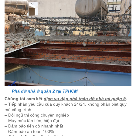
Phá dỡ nhà ở quận 2 tại TPHCM
Chúng tôi cam kết
dịch vụ đập phá tháo dỡ nhà tại quận 9
:
– Tiếp nhận yêu cầu của quý khách 24/24, không phân biệt quy
mô công trình
– Đội ngũ thi công chuyên nghiệp
– Máy móc tân tiến, hiện đại
– Đảm bảo tiến độ nhanh nhất
– Đảm bảo an toàn 100%