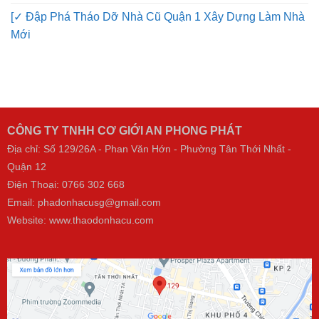
[✓ Đập Phá Tháo Dỡ Nhà Cũ Quận 1 Xây Dựng Làm Nhà
Mới
CÔNG TY TNHH CƠ GIỚI AN PHONG PHÁT
Địa chỉ: Số 129/26A - Phan Văn Hớn - Phường Tân Thới Nhất -
Quận 12
Điện Thoại:
0766 302 668
Email: phadonhacusg@gmail.com
Website:
www.thaodonhacu.com