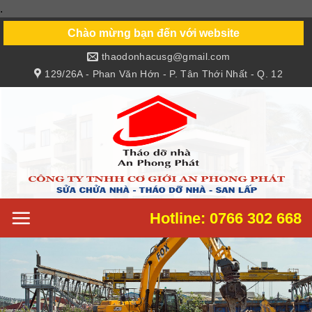
.
Skip
to
Chào mừng bạn đến với website
content
thaodonhacusg@gmail.com
129/26A - Phan Văn Hớn - P. Tân Thới Nhất - Q. 12
Hotline: 0766 302 668