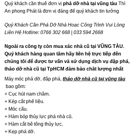
Quý khách cần thuê đơn vị
phá dỡ nhà tại vũng tàu
Thì
An phong Phát là đơn vị đáng để quý khách tin tưởng
Quý Khách Cần Phá Dỡ Nhà Hoạc Công Trình Vui Lòng
Liên Hệ Hotline: 0766 302 668 | 033 594 2668
Ngoài ra công ty còn mua xác nhà cũ tại VŨNG TÀU.
Quý khách hàng quan tâm hãy liên hệ trực tiếp đến
chúng tôi để được tư vấn và sử dụng dịch vụ đập phá,
tháo dỡ nhà cũ tại TpHCM đảm bảo chât lượng nhất
Máy móc phá dỡ, đập phá,
tháo dỡ nhà cũ tại vũng tàu
bao gồm:
+ Cục hút nam châm.
+ Kép cắt phế liệu.
+ Móc cẩu.
+ Hàm bóp thủy lực phá nhà cũ.
+ Hàm cắt bê tông thủy lực.
+ Kẹp phá dỡ.