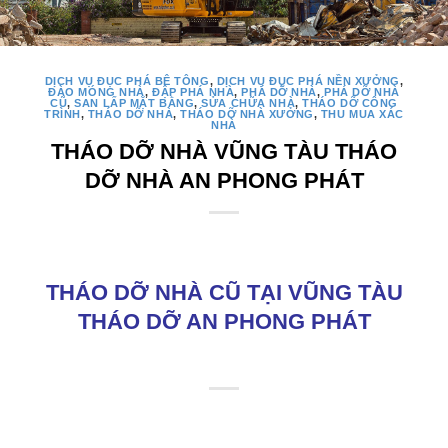
DỊCH VỤ ĐỤC PHÁ BÊ TÔNG
,
DỊCH VỤ ĐỤC PHÁ NỀN XƯỞNG
,
ĐÀO MÓNG NHÀ
,
ĐẬP PHÁ NHÀ
,
PHÁ DỠ NHÀ
,
PHÁ DỠ NHÀ
CŨ
,
SAN LẤP MẶT BẰNG
,
SỬA CHỮA NHÀ
,
THÁO DỠ CÔNG
TRÌNH
,
THÁO DỠ NHÀ
,
THÁO DỠ NHÀ XƯỞNG
,
THU MUA XÁC
NHÀ
THÁO DỠ NHÀ VŨNG TÀU THÁO
DỠ NHÀ AN PHONG PHÁT
THÁO DỠ NHÀ CŨ TẠI VŨNG TÀU
THÁO DỠ AN PHONG PHÁT