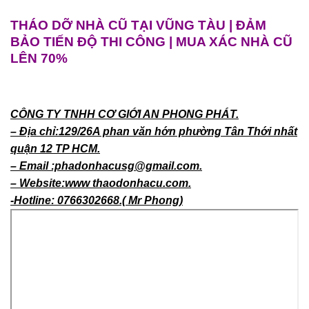
THÁO DỠ NHÀ CŨ TẠI VŨNG TÀU | ĐẢM
BẢO TIẾN ĐỘ THI CÔNG | MUA XÁC NHÀ CŨ
LÊN 70%
CÔNG TY TNHH CƠ GIỚI AN PHONG PHÁT.
– Địa chỉ:129/26A phan văn hớn phường Tân Thới nhất
quận 12 TP HCM.
– Email :phadonhacusg@gmail.com.
– Website:www thaodonhacu.com.
-Hotline: 0766302668.( Mr Phong)