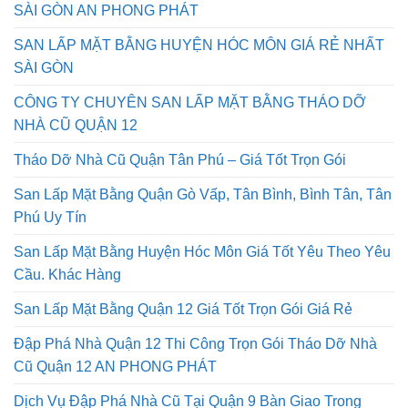
SÀI GÒN AN PHONG PHÁT
SAN LẤP MẶT BẰNG HUYỆN HÓC MÔN GIÁ RẺ NHẤT
SÀI GÒN
CÔNG TY CHUYÊN SAN LẤP MẶT BẰNG THÁO DỠ
NHÀ CŨ QUẬN 12
Tháo Dỡ Nhà Cũ Quận Tân Phú – Giá Tốt Trọn Gói
San Lấp Mặt Bằng Quận Gò Vấp, Tân Bình, Bình Tân, Tân
Phú Uy Tín
San Lấp Mặt Bằng Huyện Hóc Môn Giá Tốt Yêu Theo Yêu
Cầu. Khác Hàng
San Lấp Mặt Bằng Quận 12 Giá Tốt Trọn Gói Giá Rẻ
Đập Phá Nhà Quận 12 Thi Công Trọn Gói Tháo Dỡ Nhà
Cũ Quận 12 AN PHONG PHÁT
Dịch Vụ Đập Phá Nhà Cũ Tại Quận 9 Bàn Giao Trong