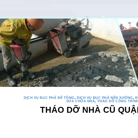
DỊCH VỤ ĐỤC PHÁ BÊ TÔNG
,
DỊCH VỤ ĐỤC PHÁ NỀN XƯỞNG
,
Đ
SỬA CHỮA NHÀ
,
THÁO DỠ CÔNG TRÌN
THÁO DỠ NHÀ CŨ QUẬN