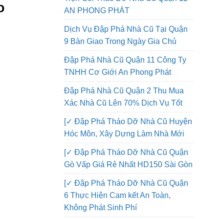
Đập Phá Nhà Quận 12 Thi Công
Trọn Gói Tháo Dỡ Nhà Cũ Quận 12
o
AN PHONG PHÁT
Dịch Vụ Đập Phá Nhà Cũ Tại Quận
9 Bàn Giao Trong Ngày Gia Chủ
Đập Phá Nhà Cũ Quận 11 Công Ty
TNHH Cơ Giới An Phong Phát
Đập Phá Nhà Cũ Quận 2 Thu Mua
Xác Nhà Cũ Lên 70% Dịch Vụ Tốt
[✓ Đập Phá Tháo Dỡ Nhà Cũ Huyện
Hóc Môn, Xây Dựng Làm Nhà Mới
[✓ Đập Phá Tháo Dỡ Nhà Cũ Quận
Gò Vấp Giá Rẻ Nhất HD150 Sài Gòn
[✓ Đập Phá Tháo Dỡ Nhà Cũ Quận