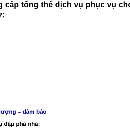
 nhà
của Tháo dỡ nhà Công ty An
g cấp tổng thể dịch vụ phục vụ ch
ư:
t lượng – đảm bảo