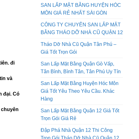
QUẬN 9 GIÁ RẺ NHẤT SÀI GÒN AN
PHONG PHÁT
SAN LẤP MẶT BẰNG HUYỆN HÓC
MÔN GIÁ RẺ NHẤT SÀI GÒN
CÔNG TY CHUYÊN SAN LẤP MẶT
BẰNG THÁO DỠ NHÀ CŨ QUẬN 12
Tháo Dỡ Nhà Cũ Quận Tân Phú –
Giá Tốt Trọn Gói
ên. đi
San Lấp Mặt Bằng Quận Gò Vấp,
Tân Bình, Bình Tân, Tân Phú Uy Tín
tin và
San Lấp Mặt Bằng Huyện Hóc Môn
Giá Tốt Yêu Theo Yêu Cầu. Khác
n đại. Có
Hàng
g chuyên
San Lấp Mặt Bằng Quận 12 Giá Tốt
Trọn Gói Giá Rẻ