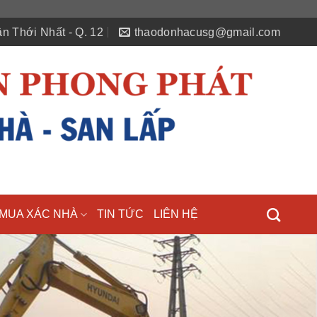
n Thới Nhất - Q. 12
thaodonhacusg@gmail.com
MUA XÁC NHÀ
TIN TỨC
LIÊN HỆ