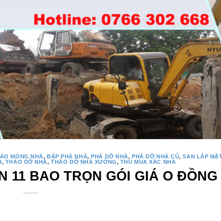
ÀO MÓNG NHÀ
,
ĐẬP PHÁ NHÀ
,
PHÁ DỠ NHÀ
,
PHÁ DỠ NHÀ CŨ
,
SAN LẤP MẶ
H
,
THÁO DỠ NHÀ
,
THÁO DỠ NHÀ XƯỞNG
,
THU MUA XÁC NHÀ
 11 BAO TRỌN GÓI GIÁ O ĐỒNG