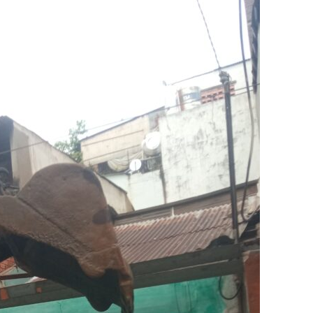
 CÔNG TY TNHH CƠ GIỚI AN PHONG PHÁT