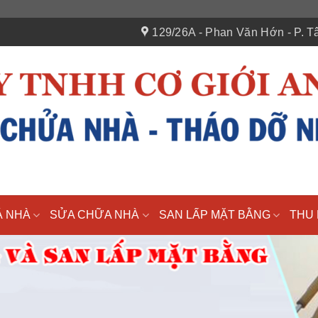
129/26A - Phan Văn Hớn - P. Tâ
Á NHÀ
SỬA CHỮA NHÀ
SAN LẤP MẶT BẰNG
THU 