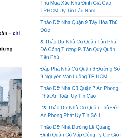
Tháo Dỡ Nhà Quận 8 Thi Công An
Toàn Lao Động Công Ty Uy Tín
Thu Mua Xác Nhà Định Giá Cao
TPHCM Uy Tín Lâu Năm
Tháo Dỡ Nhà Quận 9 Tây Hòa Thủ
Đức
toàn –
chi
& Tháo Dỡ Nhà Cũ Quận Tân Phú,
y dựng
Đỗ Công Tường P. Tân Quý Quận
Tân Phú
Đập Phá Nhà Cũ Quận 6 Đường Số
9 Nguyễn Văn Luông TP HCM
Tháo Dỡ Nhà Cũ Quận 7 An Phong
Phát An Toàn Uy Tín Cao
[*& Tháo Dỡ Nhà Cũ Quận Thủ Đức
An Phong Phát Uy Tín Số 1