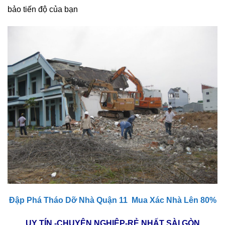
bảo tiến độ của bạn
Đập Phá Tháo Dỡ Nhà Quận 11 Mua Xác Nhà Lên 80%
UY TÍN -CHUYÊN NGHIỆP-RẺ NHẤT SÀI GÒN