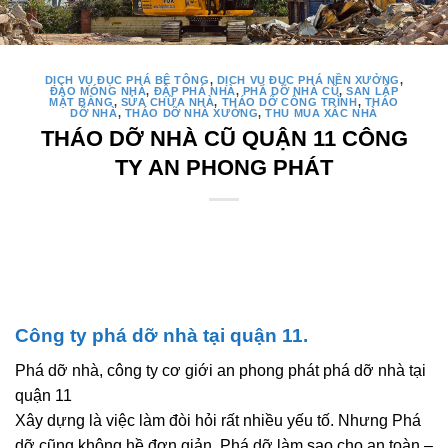
DỊCH VỤ ĐỤC PHÁ BÊ TÔNG
,
DỊCH VỤ ĐỤC PHÁ NỀN XƯỞNG
,
ĐÀO MÓNG NHÀ
,
ĐẬP PHÁ NHÀ
,
PHÁ DỠ NHÀ CŨ
,
SAN LẤP
MẶT BẰNG
,
SỬA CHỮA NHÀ
,
THÁO DỠ CÔNG TRÌNH
,
THÁO
DỠ NHÀ
,
THÁO DỠ NHÀ XƯỞNG
,
THU MUA XÁC NHÀ
THÁO DỠ NHÀ CŨ QUẬN 11 CÔNG
TY AN PHONG PHÁT
Công ty phá dỡ nhà tại quận 11.
Phá dỡ nhà, công ty cơ giới an phong phát phá dỡ nhà tại
quận 11
Xây dựng là việc làm đòi hỏi rất nhiều yếu tố. Nhưng Phá
dỡ cũng không hề đơn giản. Phá dỡ làm sao cho an toàn –