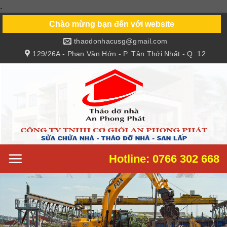
.
Skip
to
Chào mừng bạn đến với website
content
thaodonhacusg@gmail.com
129/26A - Phan Văn Hớn - P. Tân Thới Nhất - Q. 12
Hotline: 0766 302 668