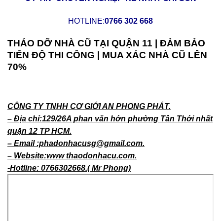
HOTLINE:
0766 302 668
THÁO DỠ NHÀ CŨ TẠI QUẬN 11 | ĐẢM BẢO
TIẾN ĐỘ THI CÔNG | MUA XÁC NHÀ CŨ LÊN
70%
CÔNG TY TNHH CƠ GIỚI AN PHONG PHÁT.
– Địa chỉ:129/26A phan văn hớn phường Tân Thới nhất
quận 12 TP HCM.
– Email :phadonhacusg@gmail.com.
– Website:www thaodonhacu.com.
-Hotline: 0766302668.( Mr Phong)