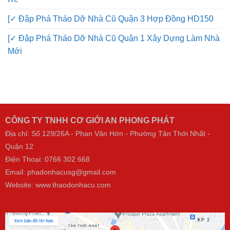
[✓ Đập Phá Tháo Dỡ Nhà Cũ Quận 3 Hợp Đồng HD150
[✓ Đập Phá Tháo Dỡ Nhà Cũ Quận 1 Xây Dựng Làm Nhà
Mới
CÔNG TY TNHH CƠ GIỚI AN PHONG PHÁT
Địa chỉ: Số 129/26A - Phan Văn Hớn - Phường Tân Thới Nhất -
Quận 12
Điện Thoại:
0766 302 668
Email: phadonhacusg@gmail.com
Website:
www.thaodonhacu.com