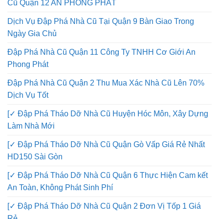
Cũ Quận 12 AN PHONG PHÁT
Dịch Vụ Đập Phá Nhà Cũ Tại Quận 9 Bàn Giao Trong
Ngày Gia Chủ
Đập Phá Nhà Cũ Quận 11 Công Ty TNHH Cơ Giới An
Phong Phát
Đập Phá Nhà Cũ Quận 2 Thu Mua Xác Nhà Cũ Lên 70%
Dịch Vụ Tốt
[✓ Đập Phá Tháo Dỡ Nhà Cũ Huyện Hóc Môn, Xây Dựng
Làm Nhà Mới
[✓ Đập Phá Tháo Dỡ Nhà Cũ Quận Gò Vấp Giá Rẻ Nhất
HD150 Sài Gòn
[✓ Đập Phá Tháo Dỡ Nhà Cũ Quận 6 Thực Hiện Cam kết
An Toàn, Không Phát Sinh Phí
[✓ Đập Phá Tháo Dỡ Nhà Cũ Quận 2 Đơn Vị Tốp 1 Giá
Rẻ