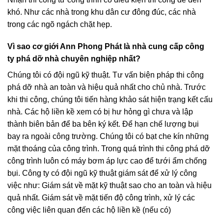
khó. Như các nhà trong khu dân cư đông đúc, các nhà
trong các ngõ ngách chặt hẹp.
Vì sao cơ giới Ann Phong Phát là nhà cung cấp công
ty phá dỡ nhà chuyên nghiệp nhất?
Chúng tôi có đội ngũ kỹ thuật. Tư vấn biện pháp thi công
phá dỡ nhà an toàn và hiệu quả nhất cho chủ nhà. Trước
khi thi công, chúng tôi tiến hàng khảo sát hiện trạng kết cấu
nhà. Các hộ liền kề xem có bị hư hỏng gì chưa và lập
thành biên bản để ba bên ký kết. Để hạn chế lượng bụi
bay ra ngoài công trường. Chúng tôi có bạt che kín những
mặt thoáng của công trình. Trong quá trình thi công phá dỡ
công trình luôn có máy bơm áp lực cao để tưới ẩm chống
bụi. Công ty có đội ngũ kỹ thuật giám sát để xử lý công
việc như: Giám sát về mặt kỹ thuật sao cho an toàn và hiệu
quả nhất. Giám sát về mặt tiến độ công trình, xử lý các
công việc liên quan đến các hộ liền kề (nếu có)