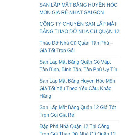
QUẬN 9 GIÁ RẺ NHẤT SÀI GÒN AN
PHONG PHÁT
SAN LẤP MẶT BẰNG HUYỆN HÓC
MÔN GIÁ RẺ NHẤT SÀI GÒN
CÔNG TY CHUYÊN SAN LẤP MẶT
BẰNG THÁO DỠ NHÀ CŨ QUẬN 12
Tháo Dỡ Nhà Cũ Quận Tân Phú –
Giá Tốt Trọn Gói
San Lấp Mặt Bằng Quận Gò Vấp,
Tân Bình, Bình Tân, Tân Phú Uy Tín
San Lấp Mặt Bằng Huyện Hóc Môn
Giá Tốt Yêu Theo Yêu Cầu. Khác
Hàng
San Lấp Mặt Bằng Quận 12 Giá Tốt
Trọn Gói Giá Rẻ