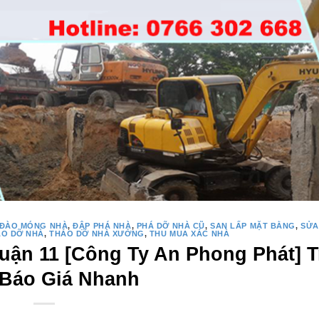
ĐÀO MÓNG NHÀ
,
ĐẬP PHÁ NHÀ
,
PHÁ DỠ NHÀ CŨ
,
SAN LẤP MẶT BẰNG
,
SỬA
ÁO DỠ NHÀ
,
THÁO DỠ NHÀ XƯỞNG
,
THU MUA XÁC NHÀ
ận 11 [Công Ty An Phong Phát] T