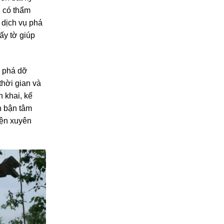
lên bất kỳ
n có thẩm
 dịch vụ phá
ấy tờ giúp
ị phá dỡ
thời gian và
n khai, kế
n bận tâm
iện xuyên