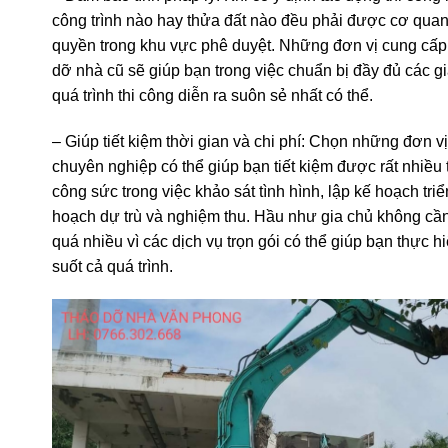
quá trình này sẽ được xử lý đúng quy định.
– Đảm bảo tính pháp lý: Khi có ý định tác động thi công 
công trình nào hay thửa đất nào đều phải được cơ qua
quyền trong khu vực phê duyệt. Những đơn vị cung cấp
dỡ nhà cũ sẽ giúp bạn trong việc chuẩn bị đầy đủ các gi
quá trình thi công diễn ra suôn sẻ nhất có thể.
– Giúp tiết kiệm thời gian và chi phí: Chọn những đơn v
chuyên nghiệp có thể giúp bạn tiết kiệm được rất nhiều 
công sức trong việc khảo sát tình hình, lập kế hoạch triể
hoạch dự trù và nghiệm thu. Hầu như gia chủ không cầ
quá nhiều vì các dịch vụ trọn gói có thể giúp bạn thực h
suốt cả quá trình.