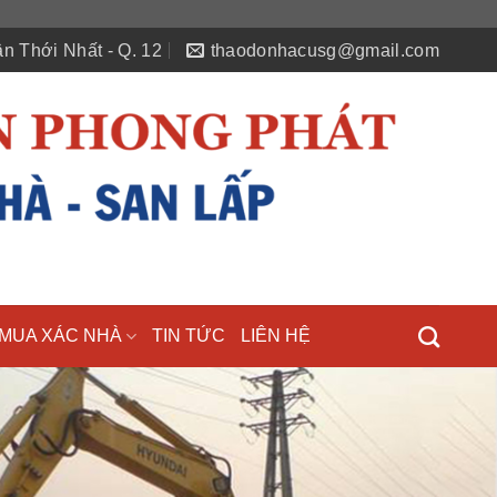
n Thới Nhất - Q. 12
thaodonhacusg@gmail.com
MUA XÁC NHÀ
TIN TỨC
LIÊN HỆ