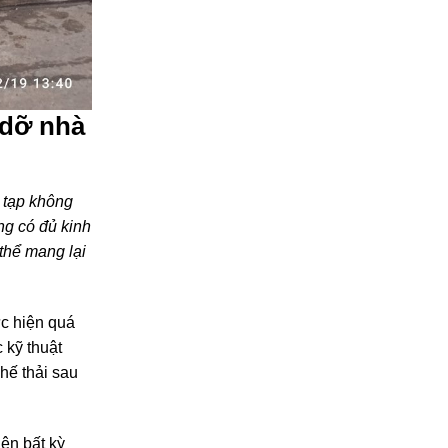
 dỡ nhà
 tạp không
ng có đủ kinh
thể mang lại
ực hiện quá
 kỹ thuật
phế thải sau