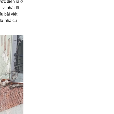
được sẽ là
 hơn được
ược diễn ra ở
n vị phá dỡ
u bài viết
dỡ nhà cũ