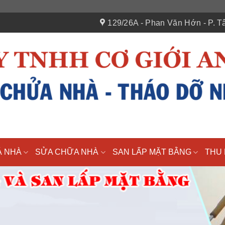
129/26A - Phan Văn Hớn - P. Tâ
Á NHÀ
SỬA CHỮA NHÀ
SAN LẤP MẶT BẰNG
THU 