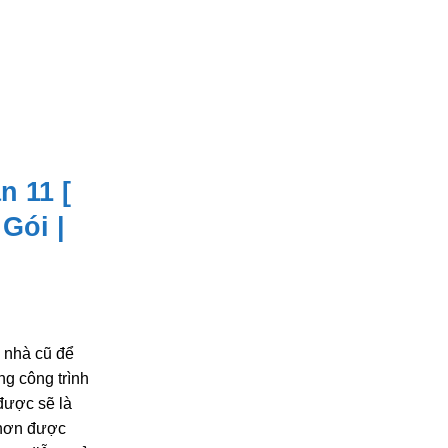
 Báo Giá Nhanh
 11 [
Gói |
 nhà cũ để
ng công trình