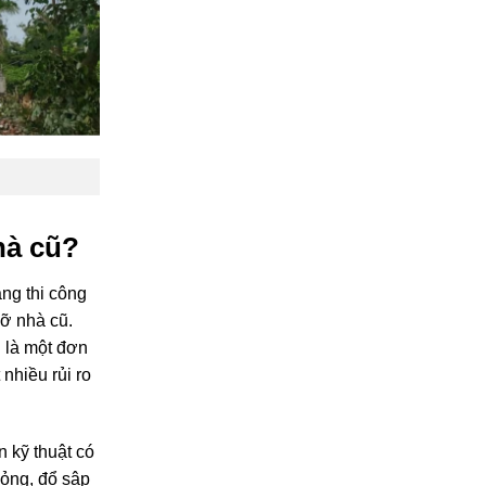
hà cũ?
ng thi công
dỡ nhà cũ.
i là một đơn
 nhiều rủi ro