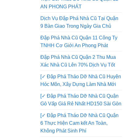
Đập Phá Nhà Quận 12 Thi Công
Trọn Gói Tháo Dỡ Nhà Cũ Quận 12
AN PHONG PHÁT
Dịch Vụ Đập Phá Nhà Cũ Tại Quận
9 Bàn Giao Trong Ngày Gia Chủ
Đập Phá Nhà Cũ Quận 11 Công Ty
TNHH Cơ Giới An Phong Phát
Đập Phá Nhà Cũ Quận 2 Thu Mua
Xác Nhà Cũ Lên 70% Dịch Vụ Tốt
[✓ Đập Phá Tháo Dỡ Nhà Cũ Huyện
Hóc Môn, Xây Dựng Làm Nhà Mới
[✓ Đập Phá Tháo Dỡ Nhà Cũ Quận
Gò Vấp Giá Rẻ Nhất HD150 Sài Gòn
[✓ Đập Phá Tháo Dỡ Nhà Cũ Quận