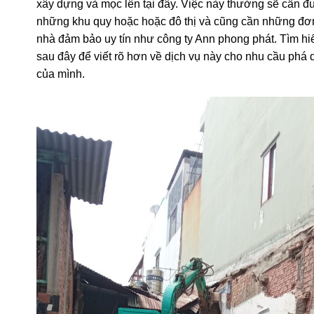
mới. Sau khi
phá dỡ nhà cũ Quận 11
t
hì kết quả nhận 
những ngôi nhà, biệt thự mới to hơn, đẹp hơn hiện đại
xây dựng và mọc lên tại đây. Việc này thường sẽ cần đ
những khu quy hoặc hoặc đô thị và cũng cần những đơ
nhà đảm bảo uy tín như công ty Ann phong phát. Tìm hiể
sau đây để viết rõ hơn về dịch vụ này cho nhu cầu phá 
của mình.