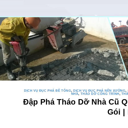
DỊCH VỤ ĐỤC PHÁ BÊ TÔNG
,
DỊCH VỤ ĐỤC PHÁ NỀN XƯỞNG
,
NHÀ
,
THÁO DỠ CÔNG TRÌNH
,
TH
Đập Phá Tháo Dỡ Nhà Cũ Qu