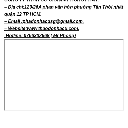
– Địa chỉ:129/26A phan văn hớn phường Tân Thới nhất
quận 12 TP HCM.
– Email :phadonhacusg@gmail.com.
– Website:www thaodonhacu.com.
-Hotline: 0766302668.( Mr Phong)