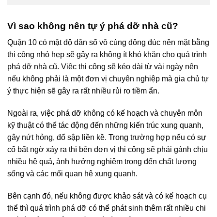
Vì sao không nên tự ý phá dỡ nhà cũ?
Quận 10 có mật độ dân số vô cùng đông đúc nên mặt bằng
thi công nhỏ hẹp sẽ gây ra không ít khó khăn cho quá trình
phá dỡ nhà cũ. Việc thi công sẽ kéo dài từ vài ngày nên
nếu không phải là một đơn vị chuyên nghiệp mà gia chủ tự
ý thực hiện sẽ gây ra rất nhiều rủi ro tiềm ẩn.
Ngoài ra, việc phá dỡ không có kế hoạch và chuyên môn
kỹ thuật có thể tác động đến những kiến trúc xung quanh,
gây nứt hỏng, đổ sập liền kề. Trong trường hợp nếu có sự
cố bất ngờ xảy ra thì bên đơn vị thi công sẽ phải gánh chịu
nhiều hệ quả, ảnh hưởng nghiêm trọng đến chất lượng
sống và các mối quan hệ xung quanh.
Bên cạnh đó, nếu không được khảo sát và có kế hoạch cụ
thể thì quá trình phá dỡ có thể phát sinh thêm rất nhiều chi