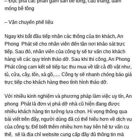
– Đục phá các phần gầm sàn bê tông, cầu thang, dầm
móng bê tông
– Vận chuyển phế liệu
Ngay khi bắt đầu tiếp nhận các thông của tin khách, An
Phong Phát sẽ cho nhân viên đến tận nơi khảo sát trực
tiếp. Sau đó, nhân viên của công ty sẽ tư vấn cho khách
hàng về các quy trình tháo dỡ. Sau khi thi công, An Phong
Phát cũng cam kết sẽ tiếp tục thu mua về tất cả đồ vật như,
tủ, cửa, cây, tôn, xà gồ,…. Công ty sẽ nhanh chóng báo giá
trực tiếp cho khách hàng theo tình hình tháo dỡ.
Với nhiều kinh nghiệm và phương pháp làm việc uy tín, An
phong Phát là đơn vị phá dỡ nhà cũ hiện đang được
nhiều khách hàng tin tưởng lựa chọn. Hi vọng thông qua
bài viết trên đây, người dùng đã có thể hiểu hơn về dịch vụ
của công ty. Để biết thêm nhiều hơn hay liên hệ tư vấn cụ
thể, sẽ là địa chỉ website cung cấp đầy đủ thông tin mà