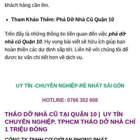
khách hàng cần tìm.
Tham Khảo Thêm: Phá Dỡ Nhà Cũ Quận 10
Trên đây là những thông tin liên quan đến việc
phá dỡ
nhà cũ Quận 10
. Hy vọng bài viết sẽ hữu ích giúp bạn
hoàn thiện các dự định sắp tới. Liên hệ với chúng tôi để
được tư vấn chi tiết hơn về dịch vụ.
UY TÍN -CHUYÊN NGHIỆP-RẺ NHẤT SÀI GÒN
HOTLINE:
0766 302 668
THÁO DỠ NHÀ CŨ TẠI QUẬN 10 | UY TÍN
CHUYÊN NGHIỆP. TPHCM THÁO DỠ NHÀ CHỈ
1 TRIỆU ĐỒNG
CÔNG TY TNHH CƠ GIỚI AN PHONG PHÁT.