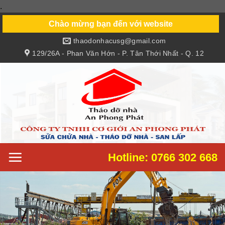
.
Skip
to
Chào mừng bạn đến với website
content
thaodonhacusg@gmail.com
129/26A - Phan Văn Hớn - P. Tân Thới Nhất - Q. 12
Hotline: 0766 302 668