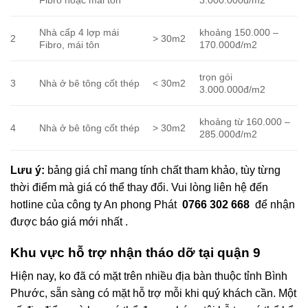
Fibro hoặc mái tôn
3.000.000đ/m2
Nhà cấp 4 lợp mái
khoảng 150.000 –
2
> 30m2
Fibro, mái tôn
170.000đ/m2
trọn gói
3
Nhà ở bê tông cốt thép
< 30m2
3.000.000đ/m2
khoảng từ 160.000 –
4
Nhà ở bê tông cốt thép
> 30m2
285.000đ/m2
Lưu ý:
bảng giá chỉ mang tính chất tham khảo, tùy từng
thời điểm mà giá có thể thay đổi. Vui lòng liên hệ đến
hotline của công ty An phong Phát
0766 302 668
để nhận
được báo giá mới nhất .
Khu vực hỗ trợ nhận tháo dỡ tại quận 9
Hiện nay, ko đã có mặt trên nhiều địa bàn thuộc tỉnh Bình
Phước, sẵn sàng có mặt hỗ trợ mỗi khi quý khách cần. Một