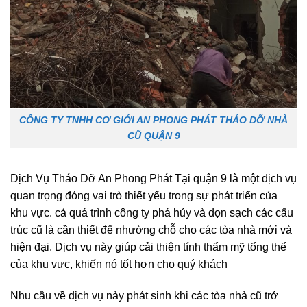
CÔNG TY TNHH CƠ GIỚI AN PHONG PHÁT THÁO DỠ NHÀ
CŨ QUẬN 9
Dịch Vụ Tháo Dỡ An Phong Phát Tại quận 9 là một dịch vụ
quan trọng đóng vai trò thiết yếu trong sự phát triển của
khu vực. cả quá trình công ty phá hủy và dọn sạch các cấu
trúc cũ là cần thiết để nhường chỗ cho các tòa nhà mới và
hiện đại. Dịch vụ này giúp cải thiện tính thẩm mỹ tổng thể
của khu vực, khiến nó tốt hơn cho quý khách
Nhu cầu về dịch vụ này phát sinh khi các tòa nhà cũ trở