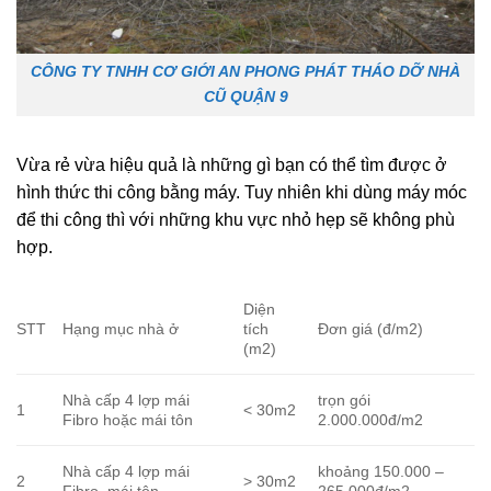
CÔNG TY TNHH CƠ GIỚI AN PHONG PHÁT THÁO DỠ NHÀ
CŨ QUẬN 9
Vừa rẻ vừa hiệu quả là những gì bạn có thể tìm được ở
hình thức thi công bằng máy. Tuy nhiên khi dùng máy móc
để thi công thì với những khu vực nhỏ hẹp sẽ không phù
hợp.
Diện
STT
Hạng mục nhà ở
tích
Đơn giá (đ/m2)
(m2)
Nhà cấp 4 lợp mái
trọn gói
1
< 30m2
Fibro hoặc mái tôn
2.000.000đ/m2
Nhà cấp 4 lợp mái
khoảng 150.000 –
2
> 30m2