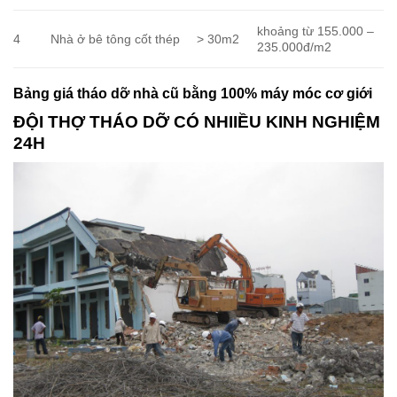
khoảng từ 155.000 –
4
Nhà ở bê tông cốt thép
> 30m2
235.000đ/m2
Bảng giá tháo dỡ nhà cũ bằng 100% máy móc cơ giới
ĐỘI THỢ THÁO DỠ CÓ NHIIỀU KINH NGHIỆM
24H