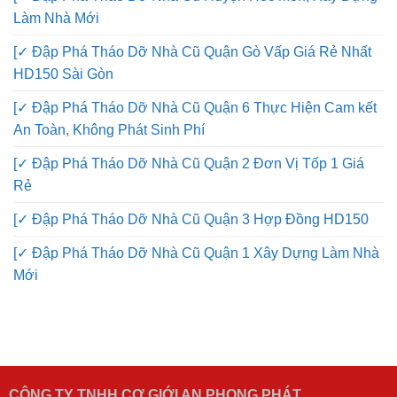
Làm Nhà Mới
[✓ Đập Phá Tháo Dỡ Nhà Cũ Quận Gò Vấp Giá Rẻ Nhất
HD150 Sài Gòn
[✓ Đập Phá Tháo Dỡ Nhà Cũ Quận 6 Thực Hiện Cam kết
An Toàn, Không Phát Sinh Phí
[✓ Đập Phá Tháo Dỡ Nhà Cũ Quận 2 Đơn Vị Tốp 1 Giá
Rẻ
[✓ Đập Phá Tháo Dỡ Nhà Cũ Quận 3 Hợp Đồng HD150
[✓ Đập Phá Tháo Dỡ Nhà Cũ Quận 1 Xây Dựng Làm Nhà
Mới
CÔNG TY TNHH CƠ GIỚI AN PHONG PHÁT