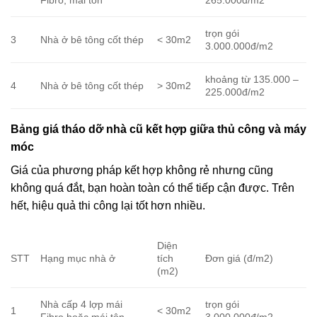
Fibro, mái tôn
265.000đ/m2
trọn gói
3
Nhà ở bê tông cốt thép
< 30m2
3.000.000đ/m2
khoảng từ 135.000 –
4
Nhà ở bê tông cốt thép
> 30m2
225.000đ/m2
Bảng giá tháo dỡ nhà cũ kết hợp giữa thủ công và máy
móc
Giá của phương pháp kết hợp không rẻ nhưng cũng
không quá đắt, bạn hoàn toàn có thể tiếp cận được. Trên
hết, hiệu quả thi công lại tốt hơn nhiều.
Diện
STT
Hạng mục nhà ở
tích
Đơn giá (đ/m2)
(m2)
Nhà cấp 4 lợp mái
trọn gói
1
< 30m2