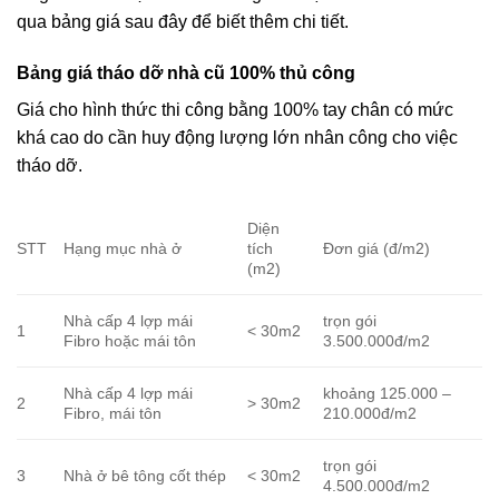
qua bảng giá sau đây để biết thêm chi tiết.
Bảng giá tháo dỡ nhà cũ 100% thủ công
Giá cho hình thức thi công bằng 100% tay chân có mức
khá cao do cần huy động lượng lớn nhân công cho việc
tháo dỡ.
Diện
STT
Hạng mục nhà ở
tích
Đơn giá (đ/m2)
(m2)
Nhà cấp 4 lợp mái
trọn gói
1
< 30m2
Fibro hoặc mái tôn
3.500.000đ/m2
Nhà cấp 4 lợp mái
khoảng 125.000 –
2
> 30m2
Fibro, mái tôn
210.000đ/m2
trọn gói
3
Nhà ở bê tông cốt thép
< 30m2
4.500.000đ/m2