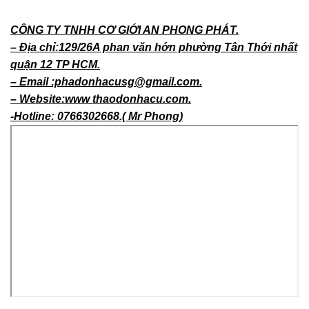
CÔNG TY TNHH CƠ GIỚI AN PHONG PHÁT.
– Địa chỉ:129/26A phan văn hớn phường Tân Thới nhất
quận 12 TP HCM.
– Email :phadonhacusg@gmail.com.
– Website:www thaodonhacu.com.
-Hotline: 0766302668.( Mr Phong)