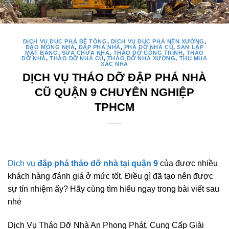
DỊCH VỤ ĐỤC PHÁ BÊ TÔNG
,
DỊCH VỤ ĐỤC PHÁ NỀN XƯỞNG
,
ĐÀO MÓNG NHÀ
,
ĐẬP PHÁ NHÀ
,
PHÁ DỠ NHÀ CŨ
,
SAN LẤP
MẶT BẰNG
,
SỬA CHỮA NHÀ
,
THÁO DỠ CÔNG TRÌNH
,
THÁO
DỠ NHÀ
,
THÁO DỠ NHÀ CŨ
,
THÁO DỠ NHÀ XƯỞNG
,
THU MUA
XÁC NHÀ
DỊCH VỤ THÁO DỠ ĐẬP PHÁ NHÀ
CŨ QUẬN 9 CHUYÊN NGHIỆP
TPHCM
Dịch vụ
đập phá tháo dỡ nhà tại quận 9
của được nhiều
khách hàng đánh giá ở mức tốt. Điều gì đã tạo nên được
sự tín nhiệm ấy? Hãy cùng tìm hiểu ngay trong bài viết sau
nhé
Dịch Vụ Tháo Dỡ Nhà An Phong Phát, Cung Cấp Giài