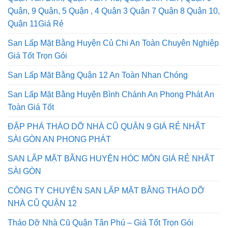
Quận, 9 Quận, 5 Quận , 4 Quận 3 Quận 7 Quận 8 Quận 10,
Quận 11Giá Rẻ
San Lấp Mặt Bằng Huyện Củ Chi An Toàn Chuyên Nghiệp
Giá Tốt Trọn Gói
San Lấp Mặt Bằng Quận 12 An Toàn Nhan Chóng
San Lấp Mặt Bằng Huyện Bình Chánh An Phong Phát An
Toàn Giá Tốt
ĐẬP PHÁ THÁO DỠ NHÀ CŨ QUẬN 9 GIÁ RẺ NHẤT
SÀI GÒN AN PHONG PHÁT
SAN LẤP MẶT BẰNG HUYỆN HÓC MÔN GIÁ RẺ NHẤT
SÀI GÒN
CÔNG TY CHUYÊN SAN LẤP MẶT BẰNG THÁO DỠ
NHÀ CŨ QUẬN 12
Tháo Dỡ Nhà Cũ Quận Tân Phú – Giá Tốt Trọn Gói