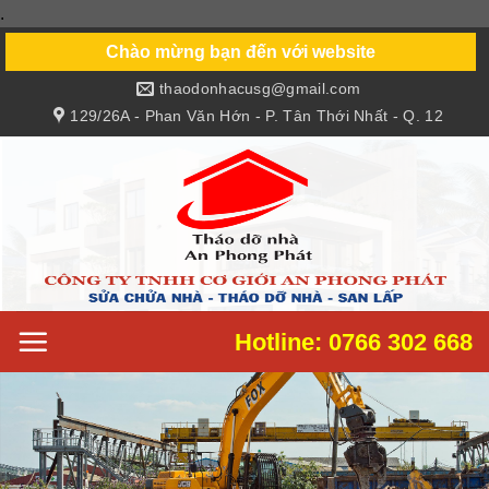
.
Skip
to
Chào mừng bạn đến với website
content
thaodonhacusg@gmail.com
129/26A - Phan Văn Hớn - P. Tân Thới Nhất - Q. 12
Hotline: 0766 302 668