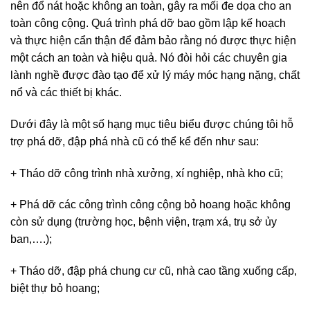
nên đổ nát hoặc không an toàn, gây ra mối đe dọa cho an
toàn công cộng. Quá trình phá dỡ bao gồm lập kế hoạch
và thực hiện cẩn thận để đảm bảo rằng nó được thực hiện
một cách an toàn và hiệu quả. Nó đòi hỏi các chuyên gia
lành nghề được đào tạo để xử lý máy móc hạng nặng, chất
nổ và các thiết bị khác.
Dưới đây là một số hạng mục tiêu biểu được chúng tôi hỗ
trợ phá dỡ, đập phá nhà cũ có thể kể đến như sau:
+ Tháo dỡ công trình nhà xưởng, xí nghiệp, nhà kho cũ;
+ Phá dỡ các công trình công cộng bỏ hoang hoặc không
còn sử dụng (trường học, bệnh viện, trạm xá, trụ sở ủy
ban,….);
+ Tháo dỡ, đập phá chung cư cũ, nhà cao tầng xuống cấp,
biệt thự bỏ hoang;