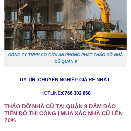
CÔNG TY TNHH CƠ GIỚI AN PHONG PHÁT THÁO DỠ NHÀ
CŨ QUẬN 9
UY TÍN -CHUYÊN NGHIỆP-GIÁ RẺ NHẤT
HOTLINE:
0766 302 668
THÁO DỠ NHÀ CŨ TẠI QUẬN 9 ĐẢM BẢO
TIẾN ĐỘ THI CÔNG | MUA XÁC NHÀ CŨ LÊN
70%