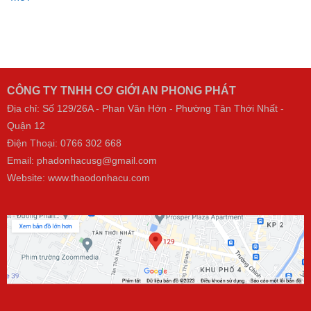
CÔNG TY TNHH CƠ GIỚI AN PHONG PHÁT
Địa chỉ: Số 129/26A - Phan Văn Hớn - Phường Tân Thới Nhất -
Quận 12
Điện Thoại:
0766 302 668
Email: phadonhacusg@gmail.com
Website:
www.thaodonhacu.com