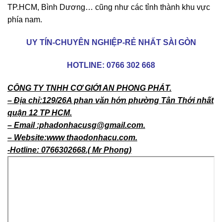
TP.HCM, Bình Dương… cũng như các tỉnh thành khu vực
phía nam.
UY TÍN-CHUYÊN NGHIỆP-RẺ NHẤT SÀI GÒN
HOTLINE:
0766 302 668
CÔNG TY TNHH CƠ GIỚI AN PHONG PHÁT.
– Địa chỉ:129/26A phan văn hớn phường Tân Thới nhất
quận 12 TP HCM.
– Email :phadonhacusg@gmail.com.
– Website:www thaodonhacu.com.
-Hotline: 0766302668.( Mr Phong)