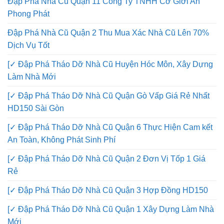
Đập Phá Nhà Cũ Quận 11 Công Ty TNHH Cơ Giới An
Phong Phát
Đập Phá Nhà Cũ Quận 2 Thu Mua Xác Nhà Cũ Lên 70%
Dịch Vụ Tốt
[✓ Đập Phá Tháo Dỡ Nhà Cũ Huyện Hóc Môn, Xây Dựng
Làm Nhà Mới
[✓ Đập Phá Tháo Dỡ Nhà Cũ Quận Gò Vấp Giá Rẻ Nhất
HD150 Sài Gòn
[✓ Đập Phá Tháo Dỡ Nhà Cũ Quận 6 Thực Hiện Cam kết
An Toàn, Không Phát Sinh Phí
[✓ Đập Phá Tháo Dỡ Nhà Cũ Quận 2 Đơn Vị Tốp 1 Giá
Rẻ
[✓ Đập Phá Tháo Dỡ Nhà Cũ Quận 3 Hợp Đồng HD150
[✓ Đập Phá Tháo Dỡ Nhà Cũ Quận 1 Xây Dựng Làm Nhà
Mới