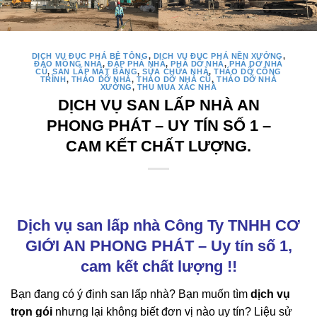
DỊCH VỤ ĐỤC PHÁ BÊ TÔNG
,
DỊCH VỤ ĐỤC PHÁ NỀN XƯỞNG
,
ĐÀO MÓNG NHÀ
,
ĐẬP PHÁ NHÀ
,
PHÁ DỠ NHÀ
,
PHÁ DỠ NHÀ
CŨ
,
SAN LẤP MẶT BẰNG
,
SỬA CHỮA NHÀ
,
THÁO DỠ CÔNG
TRÌNH
,
THÁO DỠ NHÀ
,
THÁO DỠ NHÀ CŨ
,
THÁO DỠ NHÀ
XƯỞNG
,
THU MUA XÁC NHÀ
DỊCH VỤ SAN LẤP NHÀ AN
PHONG PHÁT – UY TÍN SỐ 1 –
CAM KẾT CHẤT LƯỢNG.
Dịch vụ san lấp nhà Công Ty TNHH CƠ
GIỚI AN PHONG PHÁT – Uy tín số 1,
cam kết chất lượng !!
Bạn đang có ý định san lấp nhà? Bạn muốn tìm
dịch vụ
trọn gói
nhưng lại không biết đơn vị nào uy tín? Liệu sử