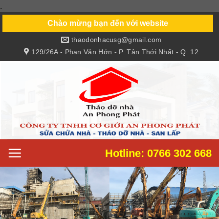
.
Skip
to
Chào mừng bạn đến với website
content
thaodonhacusg@gmail.com
129/26A - Phan Văn Hớn - P. Tân Thới Nhất - Q. 12
Hotline: 0766 302 668