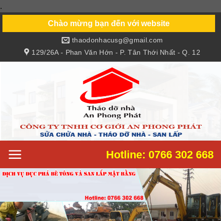
.
Skip
to
Chào mừng bạn đến với website
content
thaodonhacusg@gmail.com
129/26A - Phan Văn Hớn - P. Tân Thới Nhất - Q. 12
Hotline: 0766 302 668