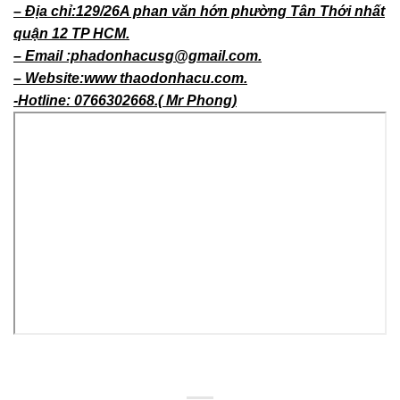
– Địa chỉ:129/26A phan văn hớn phường Tân Thới nhất
quận 12 TP HCM.
– Email :phadonhacusg@gmail.com.
– Website:www thaodonhacu.com.
-Hotline: 0766302668.( Mr Phong)