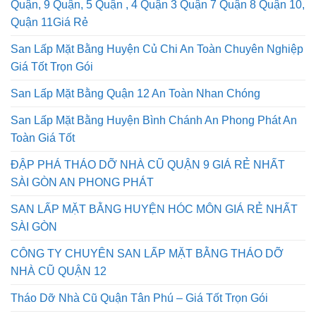
Quận, 9 Quận, 5 Quận , 4 Quận 3 Quận 7 Quận 8 Quận 10,
Quận 11Giá Rẻ
San Lấp Mặt Bằng Huyện Củ Chi An Toàn Chuyên Nghiệp
Giá Tốt Trọn Gói
San Lấp Mặt Bằng Quận 12 An Toàn Nhan Chóng
San Lấp Mặt Bằng Huyện Bình Chánh An Phong Phát An
Toàn Giá Tốt
ĐẬP PHÁ THÁO DỠ NHÀ CŨ QUẬN 9 GIÁ RẺ NHẤT
SÀI GÒN AN PHONG PHÁT
SAN LẤP MẶT BẰNG HUYỆN HÓC MÔN GIÁ RẺ NHẤT
SÀI GÒN
CÔNG TY CHUYÊN SAN LẤP MẶT BẰNG THÁO DỠ
NHÀ CŨ QUẬN 12
Tháo Dỡ Nhà Cũ Quận Tân Phú – Giá Tốt Trọn Gói