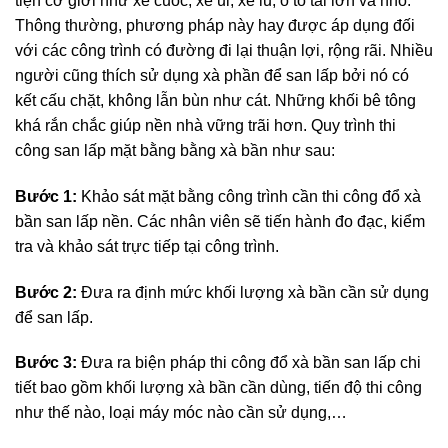
tiện cơ giới như xe cuốc, xe ủi, xe lu, ô tô tải lớn và nhỏ.
Thông thường, phương pháp này hay được áp dụng đối
với các công trình có đường đi lại thuận lợi, rộng rãi. Nhiều
người cũng thích sử dụng xà phần để san lấp bởi nó có
kết cấu chặt, không lẫn bùn như cát. Những khối bê tông
khá rắn chắc giúp nền nhà vững trãi hơn. Quy trình thi
công san lấp mặt bằng bằng xà bần như sau:
Bước 1:
Khảo sát mặt bằng công trình cần thi công đổ xà
bần san lấp nền. Các nhân viên sẽ tiến hành đo đạc, kiểm
tra và khảo sát trực tiếp tại công trình.
Bước 2:
Đưa ra định mức khối lượng xà bần cần sử dụng
để san lấp.
Bước 3:
Đưa ra biện pháp thi công đổ xà bần san lấp chi
tiết bao gồm khối lượng xà bần cần dùng, tiến độ thi công
như thế nào, loại máy móc nào cần sử dụng,…