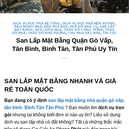
DỊCH VỤ ĐỤC PHÁ BÊ TÔNG
,
DỊCH VỤ ĐỤC PHÁ NỀN XƯỞNG
,
ĐÀO MÓNG NHÀ
,
ĐẬP PHÁ NHÀ
,
PHÁ DỠ NHÀ CŨ
,
SAN LẤP
MẶT BẰNG
,
SỬA CHỮA NHÀ
,
THÁO DỠ CÔNG TRÌNH
,
THÁO
DỠ NHÀ
,
THÁO DỠ NHÀ XƯỞNG
,
THU MUA XÁC NHÀ
,
TIN TỨC
San Lấp Mặt Bằng Quận Gò Vấp,
Tân Bình, Bình Tân, Tân Phú Uy Tín
SAN LẮP MẶT BẰNG NHANH VÀ GIÁ
RẺ TOÀN QUỐC
Bạn đang có ý định
san lấp mặt bằng nhà quận gò vấp,
tân bình. Bình Tân Tân Phú
? Bạn muốn tìm
dịch vụ trọn
gói
nhưng lại không biết đơn vị nào uy tín? Liệu sử dụng
dịch vụ san lấp nhà có đắt không? Tất cả những thắc mắc