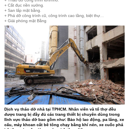
+ Tháo dỡ công trình lớn/nhỏ.
+ Cắt đục nền xưởng.
+ San lấp mặt bằng.
+ Phá dỡ công trình cũ, công trình cao tầng, biệt thự…
+ Giải phóng mặt Bằng
Dịch vụ tháo dỡ nhà tại TPHCM. Nhân viên và tổ thợ đều
được trang bị đầy đủ các trang thiết bị chuyên dùng trong
lĩnh vực tháo dỡ bao gồm như: Bảo hộ lao động, pa lăng, xe