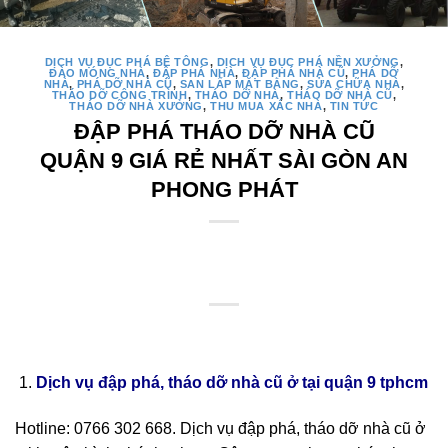
DỊCH VỤ ĐỤC PHÁ BÊ TÔNG
,
DỊCH VỤ ĐỤC PHÁ NỀN XƯỞNG
,
ĐÀO MÓNG NHÀ
,
ĐẬP PHÁ NHÀ
,
ĐẬP PHÁ NHÀ CŨ
,
PHÁ DỠ
NHÀ
,
PHÁ DỠ NHÀ CŨ
,
SAN LẤP MẶT BẰNG
,
SỬA CHỮA NHÀ
,
THÁO DỠ CÔNG TRÌNH
,
THÁO DỠ NHÀ
,
THÁO DỠ NHÀ CŨ
,
THÁO DỠ NHÀ XƯỞNG
,
THU MUA XÁC NHÀ
,
TIN TỨC
ĐẬP PHÁ THÁO DỠ NHÀ CŨ
QUẬN 9 GIÁ RẺ NHẤT SÀI GÒN AN
PHONG PHÁT
Dịch vụ đập phá, tháo dỡ nhà cũ ở tại quận 9 tphcm