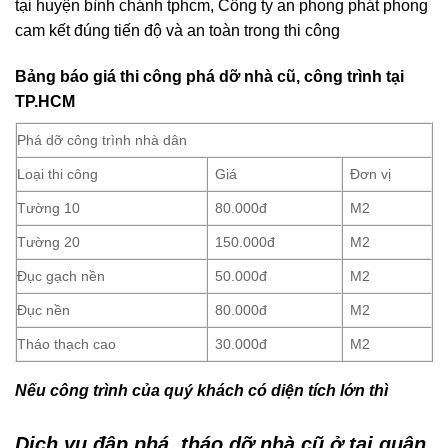
Hotline: 0766 302 668. Dịch vụ đập phá, tháo dỡ nhà cũ ở
tại huyện bình chánh tphcm, Công ty an phong phát phong
cam kết đúng tiến độ và an toàn trong thi công
Bảng báo giá thi công phá dỡ nhà cũ, công trình tại
TP.HCM
Phá dỡ công trình nhà dân
Loại thi công
Giá
Đơn vị
Tường 10
80.000đ
M2
Tường 20
150.000đ
M2
Đục gạch nền
50.000đ
M2
Đục nền
80.000đ
M2
Tháo thạch cao
30.000đ
M2
Nếu công trình của quý khách có diện tích lớn thì