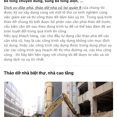
cẩu, máy khoan cắt bê tông chạy bằng khí nén, xe cuốc phá
bê tông chuyên dùng, súng bê tông điện, …
Dịch vụ đập phá, tháo dỡ nhà cũ tại quận 9
của chúng tôi
được kỹ sư xây dựng cùng với một tổ thợ có kinh nghiệm cùng
việc giám sát và thi công tháo dỡ đảm bảo uy tín. Trong quá trình
tháo dỡ chúng tôi biết được bộ phận nào cần phải tháo dỡ trước,
cấu kiện cần dỡ sau theo đúng trình tự để có thể bảo đảm độ an
toàn tuyệt đối trong quá trình thi công.
Nếu quý khách hàng, các chủ đầu tư đang cần tháo phá dỡ các
căn nhà cũ, hay là các công trình xây dựng không còn mục đích
sử dụng, hoặc các công trình xây dựng được trưng dụng phục vụ
các các công trình quy hoạch đô thị như đường xá, các khu công
cộng…thì hãy liên hện ngay với chúng tôi để được tư vấn và sử
dụng dịch vụ uy tín nhất
Tháo dỡ nhà biệt thự, nhà cao tầng