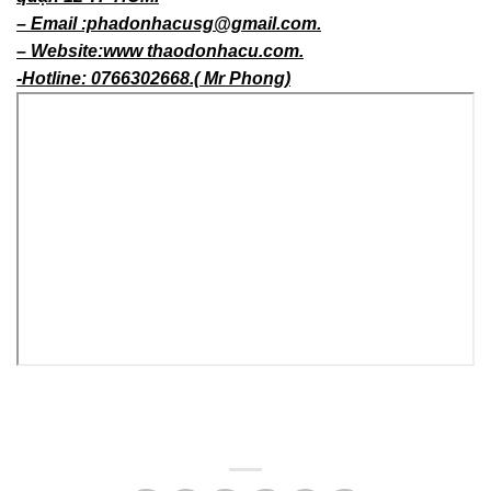
quận 12 TP HCM.
– Email :phadonhacusg@gmail.com.
– Website:www thaodonhacu.com.
-Hotline: 0766302668.( Mr Phong)