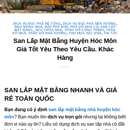
DỊCH VỤ ĐỤC PHÁ BÊ TÔNG
,
DỊCH VỤ ĐỤC PHÁ NỀN XƯỞNG
,
ĐÀO MÓNG NHÀ
,
ĐẬP PHÁ NHÀ
,
PHÁ DỠ NHÀ CŨ
,
SAN LẤP
MẶT BẰNG
,
SỬA CHỮA NHÀ
,
THÁO DỠ CÔNG TRÌNH
,
THÁO
DỠ NHÀ
,
THÁO DỠ NHÀ XƯỞNG
,
THU MUA XÁC NHÀ
,
TIN TỨC
San Lấp Mặt Bằng Huyện Hóc Môn
Giá Tốt Yêu Theo Yêu Cầu. Khác
Hàng
SAN LẮP MẶT BẰNG NHANH VÀ GIÁ
RẺ TOÀN QUỐC
Bạn đang có ý định
san lấp mặt bằng nhà huyện hóc
môn
? Bạn muốn tìm
dịch vụ trọn gói
nhưng lại không biết
đơn vị nào uy tín? Liệu sử dụng dịch vụ san lấp nhà có đắt