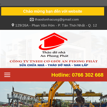
.
Skip
to
Chào mừng bạn đến với website
content
thaodonhacusg@gmail.com
129/26A - Phan Văn Hớn - P. Tân Thới Nhất - Q. 12
Hotline: 0766 302 668