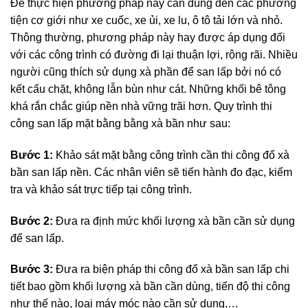
Để thực hiện phương pháp này cần dùng đến các phương
tiện cơ giới như xe cuốc, xe ủi, xe lu, ô tô tải lớn và nhỏ.
Thông thường, phương pháp này hay được áp dụng đối
với các công trình có đường đi lại thuận lợi, rộng rãi. Nhiều
người cũng thích sử dụng xà phần để san lấp bởi nó có
kết cấu chặt, không lẫn bùn như cát. Những khối bê tông
khá rắn chắc giúp nền nhà vững trãi hơn. Quy trình thi
công san lấp mặt bằng bằng xà bần như sau:
Bước 1:
Khảo sát mặt bằng công trình cần thi công đổ xà
bần san lấp nền. Các nhân viên sẽ tiến hành đo đạc, kiểm
tra và khảo sát trực tiếp tại công trình.
Bước 2:
Đưa ra định mức khối lượng xà bần cần sử dụng
để san lấp.
Bước 3:
Đưa ra biện pháp thi công đổ xà bần san lấp chi
tiết bao gồm khối lượng xà bần cần dùng, tiến độ thi công
như thế nào, loại máy móc nào cần sử dụng,…