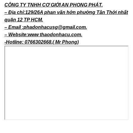
CÔNG TY TNHH CƠ GIỚI AN PHONG PHÁT.
– Địa chỉ:129/26A phan văn hớn phường Tân Thới nhất
quận 12 TP HCM.
– Email :phadonhacusg@gmail.com.
– Website:www thaodonhacu.com.
-Hotline: 0766302668.( Mr Phong)