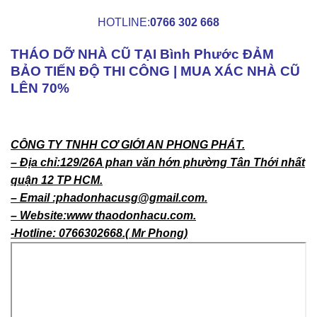
HOTLINE:
0766 302 668
THÁO DỠ NHÀ CŨ TẠI Bình Phước ĐẢM
BẢO TIẾN ĐỘ THI CÔNG | MUA XÁC NHÀ CŨ
LÊN 70%
CÔNG TY TNHH CƠ GIỚI AN PHONG PHÁT.
– Địa chỉ:129/26A phan văn hớn phường Tân Thới nhất
quận 12 TP HCM.
– Email :phadonhacusg@gmail.com.
– Website:www thaodonhacu.com.
-Hotline: 0766302668.( Mr Phong)