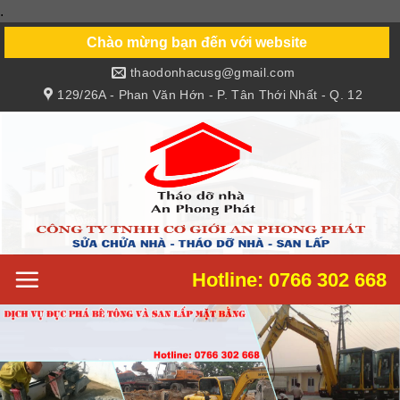
.
Skip
to
Chào mừng bạn đến với website
content
thaodonhacusg@gmail.com
129/26A - Phan Văn Hớn - P. Tân Thới Nhất - Q. 12
Hotline: 0766 302 668