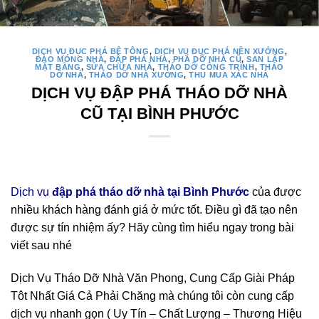
DỊCH VỤ ĐỤC PHÁ BÊ TÔNG
,
DỊCH VỤ ĐỤC PHÁ NỀN XƯỞNG
,
ĐÀO MÓNG NHÀ
,
ĐẬP PHÁ NHÀ
,
PHÁ DỠ NHÀ CŨ
,
SAN LẤP
MẶT BẰNG
,
SỬA CHỮA NHÀ
,
THÁO DỠ CÔNG TRÌNH
,
THÁO
DỠ NHÀ
,
THÁO DỠ NHÀ XƯỞNG
,
THU MUA XÁC NHÀ
DỊCH VỤ ĐẬP PHÁ THÁO DỠ NHÀ
CŨ TẠI BÌNH PHƯỚC
Dịch vụ
đập phá tháo dỡ nhà tại Bình Phước
của được
nhiều khách hàng đánh giá ở mức tốt. Điều gì đã tạo nên
được sự tín nhiệm ấy? Hãy cùng tìm hiểu ngay trong bài
viết sau nhé
Dịch Vụ Tháo Dỡ Nhà Văn Phong, Cung Cấp Giài Pháp
Tôt Nhất Giá Cả Phải Chăng mà chúng tôi còn cung cấp