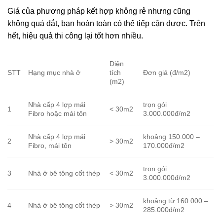
Giá của phương pháp kết hợp không rẻ nhưng cũng
không quá đắt, bạn hoàn toàn có thể tiếp cận được. Trên
hết, hiệu quả thi công lại tốt hơn nhiều.
Diện
STT
Hạng mục nhà ở
tích
Đơn giá (đ/m2)
(m2)
Nhà cấp 4 lợp mái
trọn gói
1
< 30m2
Fibro hoặc mái tôn
3.000.000đ/m2
Nhà cấp 4 lợp mái
khoảng 150.000 –
2
> 30m2
Fibro, mái tôn
170.000đ/m2
trọn gói
3
Nhà ở bê tông cốt thép
< 30m2
3.000.000đ/m2
khoảng từ 160.000 –
4
Nhà ở bê tông cốt thép
> 30m2
285.000đ/m2