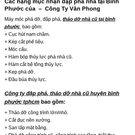
Các hạng mục nhận đập phá nhà tại Bình
Phước của – Công Ty Văn Phong
Máy móc phá dỡ, đập phá,
tháo dỡ nhà cũ tại bình
phước
bao gồm:
+ Cục hút nam châm.
+ Kép cắt phế liệu.
+ Móc cẩu.
+ Hàm bóp thủy lực phá nhà cũ.
+ Hàm cắt bê tông thủy lực.
+ Kẹp phá dỡ.
+ Đầu búa thủy lực.
Công ty đập phá, tháo dỡ nhà cũ huyện bình
phước tphcm
bao gồm:
+ Tháo dỡ công trình lớn/nhỏ.
+ Cắt đục nền xưởng.
+ San lấp mặt bằng.