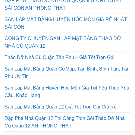
ĐẬP PHÁ THÁO DỠ NHÀ CŨ QUẬN 9 GIÁ RẺ NHẤT
SÀI GÒN AN PHONG PHÁT
SAN LẤP MẶT BẰNG HUYỆN HÓC MÔN GIÁ RẺ NHẤT
SÀI GÒN
CÔNG TY CHUYÊN SAN LẤP MẶT BẰNG THÁO DỠ
NHÀ CŨ QUẬN 12
Tháo Dỡ Nhà Cũ Quận Tân Phú – Giá Tốt Trọn Gói
San Lấp Mặt Bằng Quận Gò Vấp, Tân Bình, Bình Tân, Tân
Phú Uy Tín
San Lấp Mặt Bằng Huyện Hóc Môn Giá Tốt Yêu Theo Yêu
Cầu. Khác Hàng
San Lấp Mặt Bằng Quận 12 Giá Tốt Trọn Gói Giá Rẻ
Đập Phá Nhà Quận 12 Thi Công Trọn Gói Tháo Dỡ Nhà
Cũ Quận 12 AN PHONG PHÁT