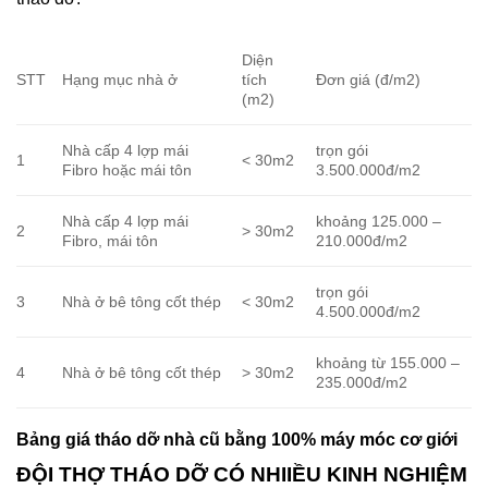
tháo dỡ.
Diện
STT
Hạng mục nhà ở
tích
Đơn giá (đ/m2)
(m2)
Nhà cấp 4 lợp mái
trọn gói
1
< 30m2
Fibro hoặc mái tôn
3.500.000đ/m2
Nhà cấp 4 lợp mái
khoảng 125.000 –
2
> 30m2
Fibro, mái tôn
210.000đ/m2
trọn gói
3
Nhà ở bê tông cốt thép
< 30m2
4.500.000đ/m2
khoảng từ 155.000 –
4
Nhà ở bê tông cốt thép
> 30m2
235.000đ/m2
Bảng giá tháo dỡ nhà cũ bằng 100% máy móc cơ giới
ĐỘI THỢ THÁO DỠ CÓ NHIIỀU KINH NGHIỆM