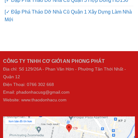
[✓ Đập Phá Tháo Dỡ Nhà Cũ Quận 3 Hợp Đồng HD150
[✓ Đập Phá Tháo Dỡ Nhà Cũ Quận 1 Xây Dựng Làm Nhà
Mới
CÔNG TY TNHH CƠ GIỚI AN PHONG PHÁT
Địa chỉ: Số 129/26A - Phan Văn Hớn - Phường Tân Thới Nhất -
Quận 12
Điện Thoại:
0766 302 668
Email: phadonhacusg@gmail.com
Website:
www.thaodonhacu.com