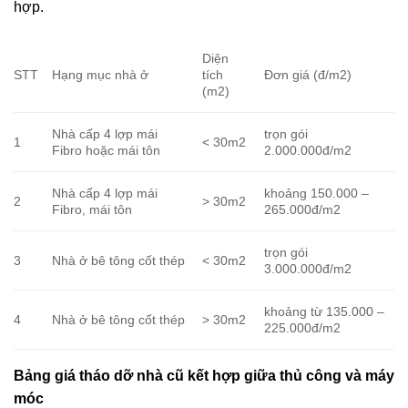
hợp.
Diện
STT
Hạng mục nhà ở
tích
Đơn giá (đ/m2)
(m2)
Nhà cấp 4 lợp mái
trọn gói
1
< 30m2
Fibro hoặc mái tôn
2.000.000đ/m2
Nhà cấp 4 lợp mái
khoảng 150.000 –
2
> 30m2
Fibro, mái tôn
265.000đ/m2
trọn gói
3
Nhà ở bê tông cốt thép
< 30m2
3.000.000đ/m2
khoảng từ 135.000 –
4
Nhà ở bê tông cốt thép
> 30m2
225.000đ/m2
Bảng giá tháo dỡ nhà cũ kết hợp giữa thủ công và máy
móc