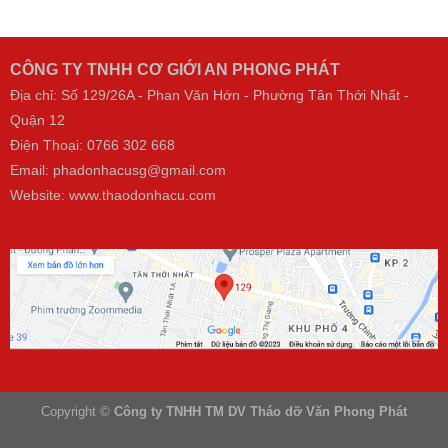
CÔNG TY TNHH CƠ GIỚI AN PHONG PHÁT
Địa chỉ: Số 129/26A - Phan Văn Hớn - Phường Tân Thới Nhất -
Quận 12
Điện Thoại:
0766 302 668
Email: phadonhacusg@gmail.com
Website:
www.thaodonhacu.com
Copyright ©
Công ty TNHH TM DV Tháo dỡ Văn Phong Phát