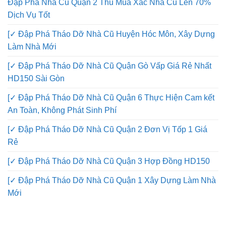
Đập Phá Nhà Cũ Quận 2 Thu Mua Xác Nhà Cũ Lên 70%
Dịch Vụ Tốt
[✓ Đập Phá Tháo Dỡ Nhà Cũ Huyện Hóc Môn, Xây Dựng
Làm Nhà Mới
[✓ Đập Phá Tháo Dỡ Nhà Cũ Quận Gò Vấp Giá Rẻ Nhất
HD150 Sài Gòn
[✓ Đập Phá Tháo Dỡ Nhà Cũ Quận 6 Thực Hiện Cam kết
An Toàn, Không Phát Sinh Phí
[✓ Đập Phá Tháo Dỡ Nhà Cũ Quận 2 Đơn Vị Tốp 1 Giá
Rẻ
[✓ Đập Phá Tháo Dỡ Nhà Cũ Quận 3 Hợp Đồng HD150
[✓ Đập Phá Tháo Dỡ Nhà Cũ Quận 1 Xây Dựng Làm Nhà
Mới