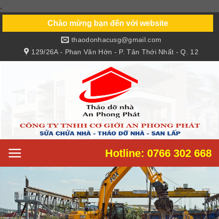
.
Skip
to
Chào mừng bạn đến với website
content
thaodonhacusg@gmail.com
129/26A - Phan Văn Hớn - P. Tân Thới Nhất - Q. 12
Hotline: 0766 302 668