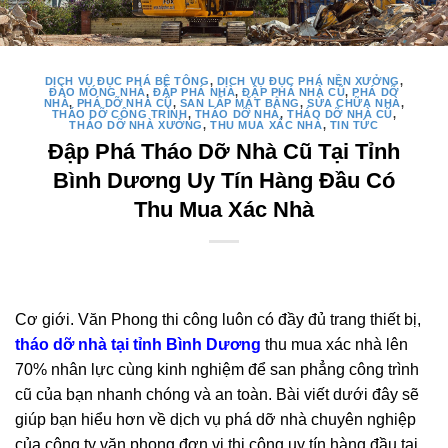
DỊCH VỤ ĐỤC PHÁ BÊ TÔNG
,
DỊCH VỤ ĐỤC PHÁ NỀN XƯỞNG
,
ĐÀO MÓNG NHÀ
,
ĐẬP PHÁ NHÀ
,
ĐẬP PHÁ NHÀ CŨ
,
PHÁ DỠ
NHÀ
,
PHÁ DỠ NHÀ CŨ
,
SAN LẤP MẶT BẰNG
,
SỬA CHỮA NHÀ
,
THÁO DỠ CÔNG TRÌNH
,
THÁO DỠ NHÀ
,
THÁO DỠ NHÀ CŨ
,
THÁO DỠ NHÀ XƯỞNG
,
THU MUA XÁC NHÀ
,
TIN TỨC
Đập Phá Tháo Dỡ Nhà Cũ Tại Tỉnh
Bình Dương Uy Tín Hàng Đầu Có
Thu Mua Xác Nhà
Cơ giới. Văn Phong thi công luôn có đầy đủ trang thiết bị,
tháo dỡ nhà tại tỉnh Bình Dương
thu mua xác nhà lên
70% nhân lực cùng kinh nghiệm để san phẳng công trình
cũ của bạn nhanh chóng và an toàn. Bài viết dưới đây sẽ
giúp bạn hiểu hơn về dịch vụ phá dỡ nhà chuyên nghiệp
của công ty văn phong đơn vị thi công uy tín hàng đầu tại