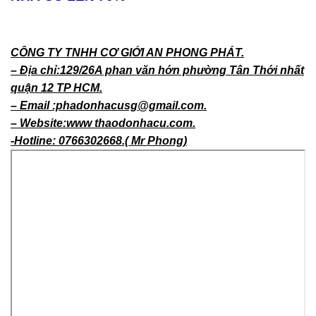
CÔNG TY TNHH CƠ GIỚI AN PHONG PHÁT.
– Địa chỉ:129/26A phan văn hớn phường Tân Thới nhất
quận 12 TP HCM.
– Email :phadonhacusg@gmail.com.
– Website:www thaodonhacu.com.
-Hotline: 0766302668.( Mr Phong)