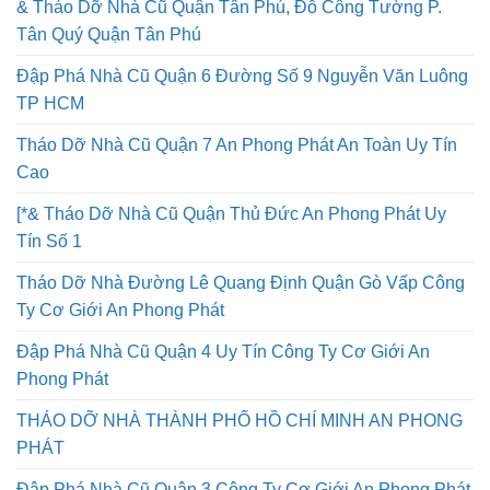
& Tháo Dỡ Nhà Cũ Quận Tân Phú, Đỗ Công Tường P.
Tân Quý Quận Tân Phú
Đập Phá Nhà Cũ Quận 6 Đường Số 9 Nguyễn Văn Luông
TP HCM
Tháo Dỡ Nhà Cũ Quận 7 An Phong Phát An Toàn Uy Tín
Cao
[*& Tháo Dỡ Nhà Cũ Quận Thủ Đức An Phong Phát Uy
Tín Số 1
Tháo Dỡ Nhà Đường Lê Quang Định Quận Gò Vấp Công
Ty Cơ Giới An Phong Phát
Đập Phá Nhà Cũ Quận 4 Uy Tín Công Ty Cơ Giới An
Phong Phát
THÁO DỠ NHÀ THÀNH PHỐ HỒ CHÍ MINH AN PHONG
PHÁT
Đập Phá Nhà Cũ Quận 3 Công Ty Cơ Giới An Phong Phát