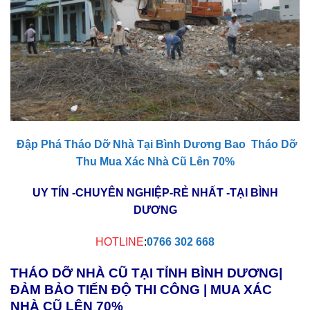
Đập Phá Tháo Dỡ Nhà Tại Bình Dương Bao Tháo Dỡ
Thu Mua Xác Nhà Cũ Lên 70%
UY TÍN -CHUYÊN NGHIỆP-RẺ NHẤT -TẠI BÌNH
DƯƠNG
HOTLINE
:
0766 302 668
THÁO DỠ NHÀ CŨ TẠI TỈNH BÌNH DƯƠNG|
ĐẢM BẢO TIẾN ĐỘ THI CÔNG | MUA XÁC
NHÀ CŨ LÊN 70%