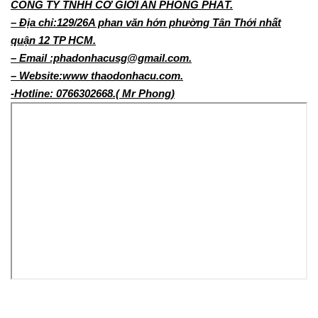
CÔNG TY TNHH CƠ GIỚI AN PHONG PHÁT.
– Địa chỉ:129/26A phan văn hớn phường Tân Thới nhất
quận 12 TP HCM.
– Email :phadonhacusg@gmail.com.
– Website:www thaodonhacu.com.
-Hotline: 0766302668.( Mr Phong)