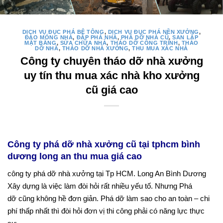
DỊCH VỤ ĐỤC PHÁ BÊ TÔNG
,
DỊCH VỤ ĐỤC PHÁ NỀN XƯỞNG
,
ĐÀO MÓNG NHÀ
,
ĐẬP PHÁ NHÀ
,
PHÁ DỠ NHÀ CŨ
,
SAN LẤP
MẶT BẰNG
,
SỬA CHỮA NHÀ
,
THÁO DỠ CÔNG TRÌNH
,
THÁO
DỠ NHÀ
,
THÁO DỠ NHÀ XƯỞNG
,
THU MUA XÁC NHÀ
Công ty chuyên tháo dỡ nhà xưởng
uy tín thu mua xác nhà kho xưởng
cũ giá cao
Công ty phá dỡ nhà xưởng cũ tại tphcm bình
dương long an thu mua giá cao
công ty phá dỡ nhà xưởng tại Tp HCM. Long An Bình Dương
Xây dựng là việc làm đòi hỏi rất nhiều yếu tố. Nhưng Phá
dỡ cũng không hề đơn giản. Phá dỡ làm sao cho an toàn – chi
phí thấp nhất thì đòi hỏi đơn vị thi công phải có năng lực thực