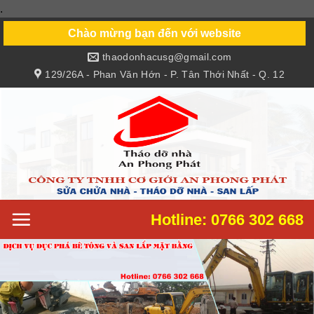
.
Skip
to
Chào mừng bạn đến với website
content
thaodonhacusg@gmail.com
129/26A - Phan Văn Hớn - P. Tân Thới Nhất - Q. 12
Hotline: 0766 302 668