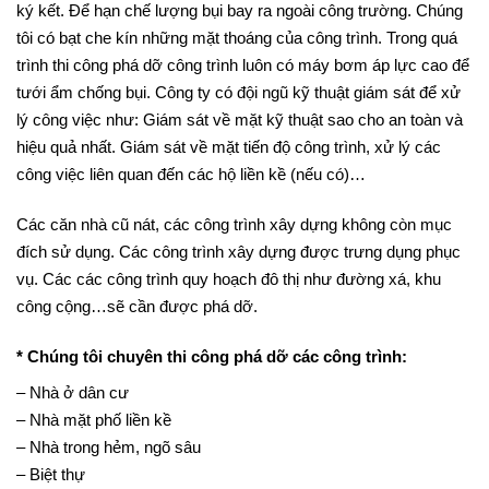
kề xem có bị hư hỏng gì chưa và lập thành biên bản để ba bên
ký kết. Để hạn chế lượng bụi bay ra ngoài công trường. Chúng
tôi có bạt che kín những mặt thoáng của công trình. Trong quá
trình thi công phá dỡ công trình luôn có máy bơm áp lực cao để
tưới ẩm chống bụi. Công ty có đội ngũ kỹ thuật giám sát để xử
lý công việc như: Giám sát về mặt kỹ thuật sao cho an toàn và
hiệu quả nhất. Giám sát về mặt tiến độ công trình, xử lý các
công việc liên quan đến các hộ liền kề (nếu có)…
Các căn nhà cũ nát, các công trình xây dựng không còn mục
đích sử dụng. Các công trình xây dựng được trưng dụng phục
vụ. Các các công trình quy hoạch đô thị như đường xá, khu
công cộng…sẽ cần được phá dỡ.
* Chúng tôi chuyên thi công phá dỡ các công trình:
– Nhà ở dân cư
– Nhà mặt phố liền kề
– Nhà trong hẻm, ngõ sâu