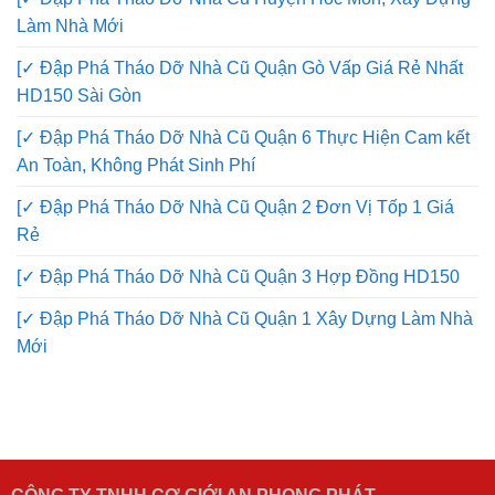
[✓ Đập Phá Tháo Dỡ Nhà Cũ Huyện Hóc Môn, Xây Dựng
Làm Nhà Mới
[✓ Đập Phá Tháo Dỡ Nhà Cũ Quận Gò Vấp Giá Rẻ Nhất
HD150 Sài Gòn
[✓ Đập Phá Tháo Dỡ Nhà Cũ Quận 6 Thực Hiện Cam kết
An Toàn, Không Phát Sinh Phí
[✓ Đập Phá Tháo Dỡ Nhà Cũ Quận 2 Đơn Vị Tốp 1 Giá
Rẻ
[✓ Đập Phá Tháo Dỡ Nhà Cũ Quận 3 Hợp Đồng HD150
[✓ Đập Phá Tháo Dỡ Nhà Cũ Quận 1 Xây Dựng Làm Nhà
Mới