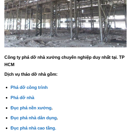
Công ty phá dỡ nhà xưởng chuyên nghiệp duy nhất tại. TP
HCM
Dịch vụ tháo dỡ nhà gồm:
Phá dỡ công trình
Phá dỡ nhà
Đục phá nền xưởng
.
Đục phá nhà dân dụng
.