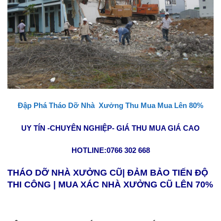
Đập Phá Tháo Dỡ Nhà Xưởng Thu Mua Mua Lên 80%
UY TÍN -CHUYÊN NGHIỆP- GIÁ THU MUA GIÁ CAO
HOTLINE:0766 302 668
THÁO DỠ NHÀ XƯỞNG CŨ| ĐẢM BẢO TIẾN ĐỘ
THI CÔNG | MUA XÁC NHÀ XƯỞNG CŨ LÊN 70%