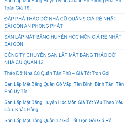
San Lấp Mặt Bằng Huyện Bình Chánh An Phong Phát An
Toàn Giá Tốt
ĐẬP PHÁ THÁO DỠ NHÀ CŨ QUẬN 9 GIÁ RẺ NHẤT
SÀI GÒN AN PHONG PHÁT
SAN LẤP MẶT BẰNG HUYỆN HÓC MÔN GIÁ RẺ NHẤT
SÀI GÒN
CÔNG TY CHUYÊN SAN LẤP MẶT BẰNG THÁO DỠ
NHÀ CŨ QUẬN 12
Tháo Dỡ Nhà Cũ Quận Tân Phú – Giá Tốt Trọn Gói
San Lấp Mặt Bằng Quận Gò Vấp, Tân Bình, Bình Tân, Tân
Phú Uy Tín
San Lấp Mặt Bằng Huyện Hóc Môn Giá Tốt Yêu Theo Yêu
Cầu. Khác Hàng
San Lấp Mặt Bằng Quận 12 Giá Tốt Trọn Gói Giá Rẻ