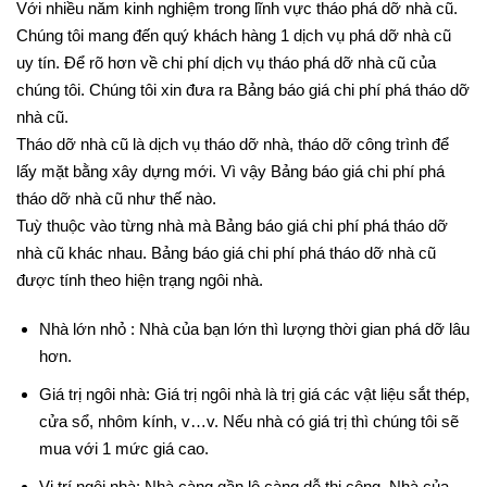
Với nhiều năm kinh nghiệm trong lĩnh vực tháo phá dỡ nhà cũ.
Chúng tôi mang đến quý khách hàng 1 dịch vụ phá dỡ nhà cũ
uy tín. Để rõ hơn về chi phí dịch vụ tháo phá dỡ nhà cũ của
chúng tôi. Chúng tôi xin đưa ra Bảng báo giá chi phí phá tháo dỡ
nhà cũ.
Tháo dỡ nhà cũ là dịch vụ tháo dỡ nhà, tháo dỡ công trình để
lấy mặt bằng xây dựng mới. Vì vậy Bảng báo giá chi phí phá
tháo dỡ nhà cũ như thế nào.
Tuỳ thuộc vào từng nhà mà Bảng báo giá chi phí phá tháo dỡ
nhà cũ khác nhau. Bảng báo giá chi phí phá tháo dỡ nhà cũ
được tính theo hiện trạng ngôi nhà.
Nhà lớn nhỏ : Nhà của bạn lớn thì lượng thời gian phá dỡ lâu
hơn.
Giá trị ngôi nhà: Giá trị ngôi nhà là trị giá các vật liệu sắt thép,
cửa sổ, nhôm kính, v…v. Nếu nhà có giá trị thì chúng tôi sẽ
mua với 1 mức giá cao.
Vị trí ngôi nhà: Nhà càng gần lộ càng dễ thi công. Nhà của