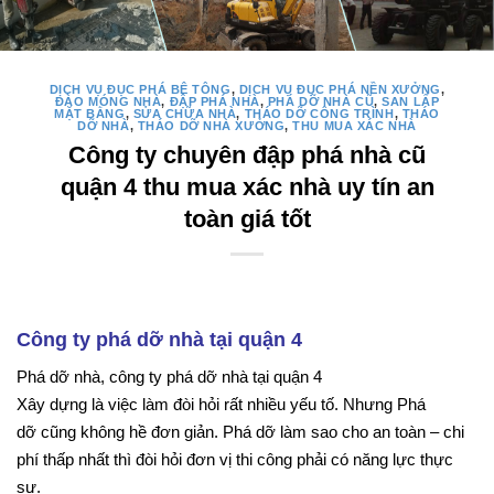
DỊCH VỤ ĐỤC PHÁ BÊ TÔNG
,
DỊCH VỤ ĐỤC PHÁ NỀN XƯỞNG
,
ĐÀO MÓNG NHÀ
,
ĐẬP PHÁ NHÀ
,
PHÁ DỠ NHÀ CŨ
,
SAN LẤP
MẶT BẰNG
,
SỬA CHỮA NHÀ
,
THÁO DỠ CÔNG TRÌNH
,
THÁO
DỠ NHÀ
,
THÁO DỠ NHÀ XƯỞNG
,
THU MUA XÁC NHÀ
Công ty chuyên đập phá nhà cũ
quận 4 thu mua xác nhà uy tín an
toàn giá tốt
Công ty phá dỡ nhà tại quận 4
Phá dỡ nhà, công ty phá dỡ nhà tại quận 4
Xây dựng là việc làm đòi hỏi rất nhiều yếu tố. Nhưng Phá
dỡ cũng không hề đơn giản. Phá dỡ làm sao cho an toàn – chi
phí thấp nhất thì đòi hỏi đơn vị thi công phải có năng lực thực
sự.