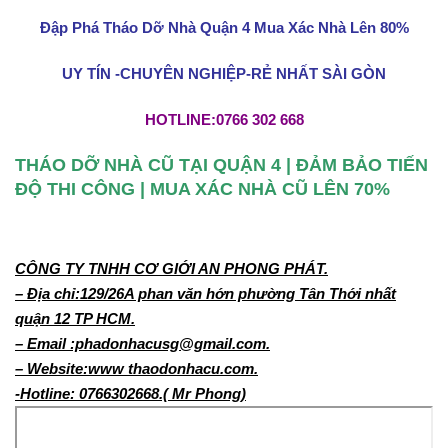
Đập Phá Tháo Dỡ Nhà Quận 4 Mua Xác Nhà Lên 80%
UY TÍN -CHUYÊN NGHIỆP-RẺ NHẤT SÀI GÒN
HOTLINE:0766 302 668
THÁO DỠ NHÀ CŨ TẠI QUẬN 4 | ĐẢM BẢO TIẾN
ĐỘ THI CÔNG | MUA XÁC NHÀ CŨ LÊN 70%
CÔNG TY TNHH CƠ GIỚI AN PHONG PHÁT.
– Địa chỉ:129/26A phan văn hớn phường Tân Thới nhất
quận 12 TP HCM.
– Email :phadonhacusg@gmail.com.
– Website:www thaodonhacu.com.
-Hotline: 0766302668.( Mr Phong)