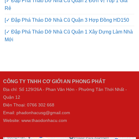
[✓ Đập Phá Tháo Dỡ Nhà Cũ Quận 2 Đơn Vị Tốp 1 Giá
Rẻ
[✓ Đập Phá Tháo Dỡ Nhà Cũ Quận 3 Hợp Đồng HD150
[✓ Đập Phá Tháo Dỡ Nhà Cũ Quận 1 Xây Dựng Làm Nhà
Mới
CÔNG TY TNHH CƠ GIỚI AN PHONG PHÁT
Địa chỉ: Số 129/26A - Phan Văn Hớn - Phường Tân Thới Nhất -
Quận 12
Điện Thoại:
0766 302 668
Email: phadonhacusg@gmail.com
Website:
www.thaodonhacu.com