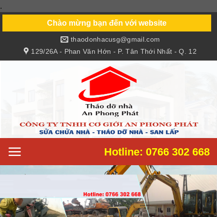
.
Skip
to
Chào mừng bạn đến với website
content
thaodonhacusg@gmail.com
129/26A - Phan Văn Hớn - P. Tân Thới Nhất - Q. 12
Hotline: 0766 302 668