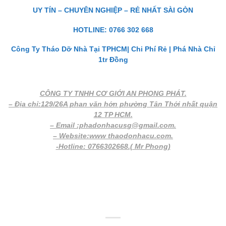
UY TÍN – CHUYÊN NGHIỆP – RẺ NHẤT SÀI GÒN
HOTLINE: 0766 302 668
Công Ty Tháo Dỡ Nhà Tại TPHCM| Chi Phí Rẻ | Phá Nhà Chỉ
1tr Đồng
CÔNG TY TNHH CƠ GIỚI AN PHONG PHÁT.
– Địa chỉ:129/26A phan văn hớn phường Tân Thới nhất quận
12 TP HCM.
– Email :phadonhacusg@gmail.com.
– Website:www thaodonhacu.com.
-Hotline: 0766302668.( Mr Phong)