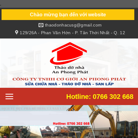
.
Skip
to
Chào mừng bạn đến với website
content
thaodonhacusg@gmail.com
129/26A - Phan Văn Hớn - P. Tân Thới Nhất - Q. 12
Hotline: 0766 302 668