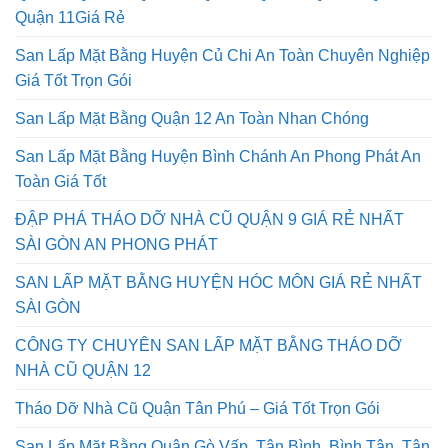
Quận 11Giá Rẻ
San Lấp Mặt Bằng Huyện Củ Chi An Toàn Chuyên Nghiệp
Giá Tốt Trọn Gói
San Lấp Mặt Bằng Quận 12 An Toàn Nhan Chóng
San Lấp Mặt Bằng Huyện Bình Chánh An Phong Phát An
Toàn Giá Tốt
ĐẬP PHÁ THÁO DỠ NHÀ CŨ QUẬN 9 GIÁ RẺ NHẤT
SÀI GÒN AN PHONG PHÁT
SAN LẤP MẶT BẰNG HUYỆN HÓC MÔN GIÁ RẺ NHẤT
SÀI GÒN
CÔNG TY CHUYÊN SAN LẤP MẶT BẰNG THÁO DỠ
NHÀ CŨ QUẬN 12
Tháo Dỡ Nhà Cũ Quận Tân Phú – Giá Tốt Trọn Gói
San Lấp Mặt Bằng Quận Gò Vấp, Tân Bình, Bình Tân, Tân