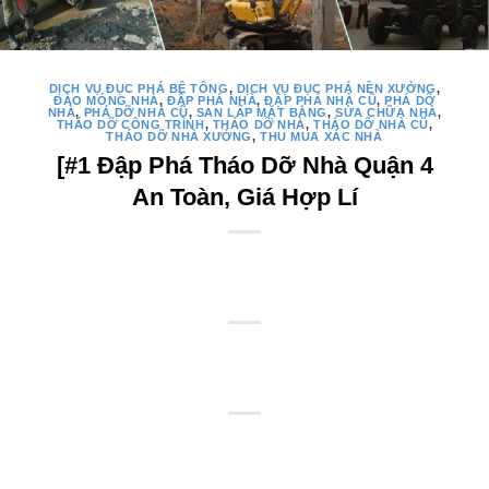
DỊCH VỤ ĐỤC PHÁ BÊ TÔNG
,
DỊCH VỤ ĐỤC PHÁ NỀN XƯỞNG
,
ĐÀO MÓNG NHÀ
,
ĐẬP PHÁ NHÀ
,
ĐẬP PHÁ NHÀ CŨ
,
PHÁ DỠ
NHÀ
,
PHÁ DỠ NHÀ CŨ
,
SAN LẤP MẶT BẰNG
,
SỬA CHỮA NHÀ
,
THÁO DỠ CÔNG TRÌNH
,
THÁO DỠ NHÀ
,
THÁO DỠ NHÀ CŨ
,
THÁO DỠ NHÀ XƯỞNG
,
THU MUA XÁC NHÀ
[#1 Đập Phá Tháo Dỡ Nhà Quận 4
An Toàn, Giá Hợp Lí