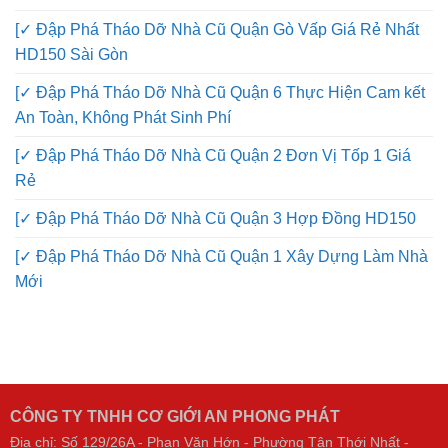
[✓ Đập Phá Tháo Dỡ Nhà Cũ Quận Gò Vấp Giá Rẻ Nhất
HD150 Sài Gòn
[✓ Đập Phá Tháo Dỡ Nhà Cũ Quận 6 Thực Hiện Cam kết
An Toàn, Không Phát Sinh Phí
[✓ Đập Phá Tháo Dỡ Nhà Cũ Quận 2 Đơn Vị Tốp 1 Giá
Rẻ
[✓ Đập Phá Tháo Dỡ Nhà Cũ Quận 3 Hợp Đồng HD150
[✓ Đập Phá Tháo Dỡ Nhà Cũ Quận 1 Xây Dựng Làm Nhà
Mới
CÔNG TY TNHH CƠ GIỚI AN PHONG PHÁT
Địa chỉ: Số 129/26A - Phan Văn Hớn - Phường Tân Thới Nhất -