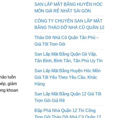
QUẬN 9 GIÁ RẺ NHẤT SÀI GÒN AN
PHONG PHÁT
SAN LẤP MẶT BẰNG HUYỆN HÓC
MÔN GIÁ RẺ NHẤT SÀI GÒN
CÔNG TY CHUYÊN SAN LẤP MẶT
BẰNG THÁO DỠ NHÀ CŨ QUẬN 12
Tháo Dỡ Nhà Cũ Quận Tân Phú –
Giá Tốt Trọn Gói
San Lấp Mặt Bằng Quận Gò Vấp,
Tân Bình, Bình Tân, Tân Phú Uy Tín
San Lấp Mặt Bằng Huyện Hóc Môn
 hảo luôn
Giá Tốt Yêu Theo Yêu Cầu. Khác
phép, giám
Hàng
rong khoan
San Lấp Mặt Bằng Quận 12 Giá Tốt
Trọn Gói Giá Rẻ