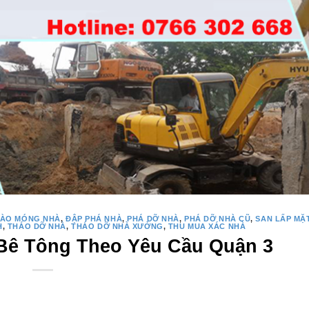
ÀO MÓNG NHÀ
,
ĐẬP PHÁ NHÀ
,
PHÁ DỠ NHÀ
,
PHÁ DỠ NHÀ CŨ
,
SAN LẤP MẶ
H
,
THÁO DỠ NHÀ
,
THÁO DỠ NHÀ XƯỞNG
,
THU MUA XÁC NHÀ
Bê Tông Theo Yêu Cầu Quận 3