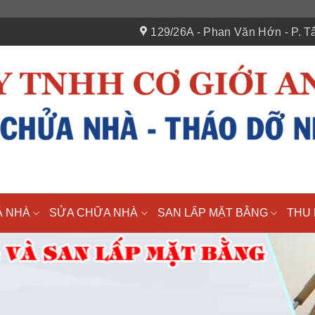
129/26A - Phan Văn Hớn - P. Tâ
Á NHÀ
SỬA CHỮA NHÀ
SAN LẤP MẶT BẰNG
THU 