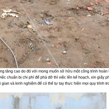
àng tăng cao do đó với mong muốn sở hữu một công trình hoàn
iệc chuẩn bị chi phí để phá dỡ thì việc lên kế hoạch, xin giấy 
i gian và kinh nghiệm để có thể tự tay thực hiện mọi quy trình t