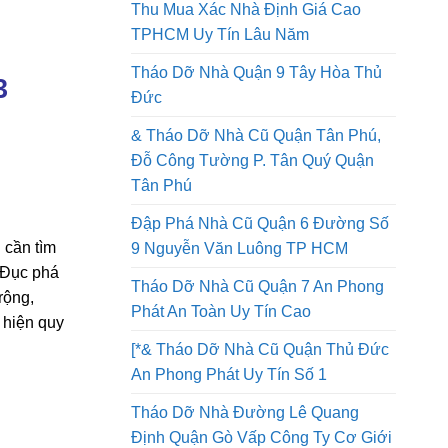
Tháo Dỡ Nhà Quận 8 Thi Công An
Toàn Lao Động Công Ty Uy Tín
Thu Mua Xác Nhà Định Giá Cao
TPHCM Uy Tín Lâu Năm
Tháo Dỡ Nhà Quận 9 Tây Hòa Thủ
3
Đức
& Tháo Dỡ Nhà Cũ Quận Tân Phú,
Đỗ Công Tường P. Tân Quý Quận
Tân Phú
Đập Phá Nhà Cũ Quận 6 Đường Số
 cần tìm
9 Nguyễn Văn Luông TP HCM
.Đục phá
Tháo Dỡ Nhà Cũ Quận 7 An Phong
rộng,
Phát An Toàn Uy Tín Cao
c hiện quy
[*& Tháo Dỡ Nhà Cũ Quận Thủ Đức
An Phong Phát Uy Tín Số 1