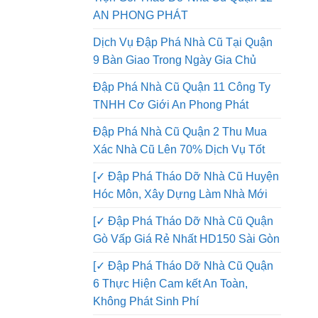
Đập Phá Nhà Quận 12 Thi Công
Trọn Gói Tháo Dỡ Nhà Cũ Quận 12
AN PHONG PHÁT
Dịch Vụ Đập Phá Nhà Cũ Tại Quận
9 Bàn Giao Trong Ngày Gia Chủ
Đập Phá Nhà Cũ Quận 11 Công Ty
TNHH Cơ Giới An Phong Phát
Đập Phá Nhà Cũ Quận 2 Thu Mua
Xác Nhà Cũ Lên 70% Dịch Vụ Tốt
[✓ Đập Phá Tháo Dỡ Nhà Cũ Huyện
Hóc Môn, Xây Dựng Làm Nhà Mới
[✓ Đập Phá Tháo Dỡ Nhà Cũ Quận
Gò Vấp Giá Rẻ Nhất HD150 Sài Gòn
[✓ Đập Phá Tháo Dỡ Nhà Cũ Quận