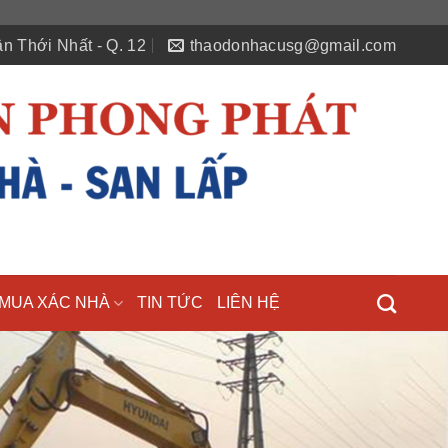
n Thới Nhất - Q. 12
thaodonhacusg@gmail.com
MUA XÁC NHÀ
TIN TỨC
LIÊN HỆ