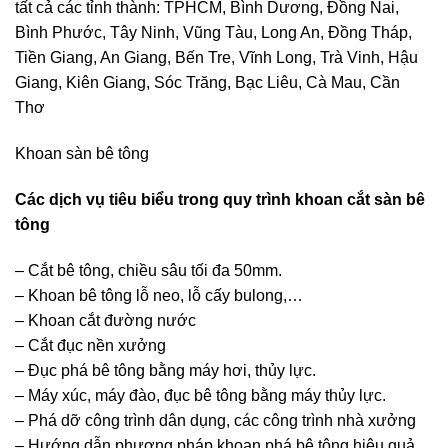
tất cả các tỉnh thành: TPHCM, Bình Dương, Đồng Nai,
Bình Phước, Tây Ninh, Vũng Tàu, Long An, Đồng Tháp,
Tiền Giang, An Giang, Bến Tre, Vĩnh Long, Trà Vinh, Hậu
Giang, Kiên Giang, Sóc Trăng, Bạc Liêu, Cà Mau, Cần
Thơ
Khoan sàn bê tông
Các dịch vụ tiêu biểu trong quy trình khoan cắt sàn bê
tông
– Cắt bê tông, chiều sâu tối đa 50mm.
– Khoan bê tông lỗ neo, lỗ cấy bulong,…
– Khoan cắt đường nước
– Cắt đục nền xưởng
– Đục phá bê tông bằng máy hơi, thủy lực.
– Máy xúc, máy đào, đục bê tông bằng máy thủy lực.
– Phá dỡ công trình dân dụng, các công trình nhà xưởng
– Hướng dẫn phương pháp khoan phá bê tông hiệu quả