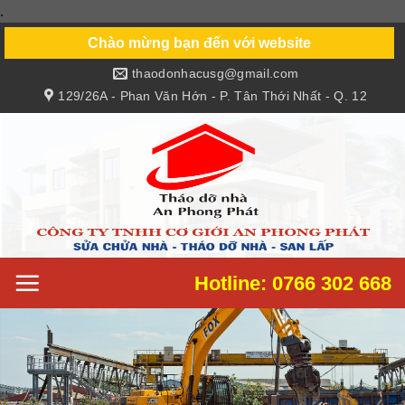
.
Skip
to
Chào mừng bạn đến với website
content
thaodonhacusg@gmail.com
129/26A - Phan Văn Hớn - P. Tân Thới Nhất - Q. 12
Hotline: 0766 302 668