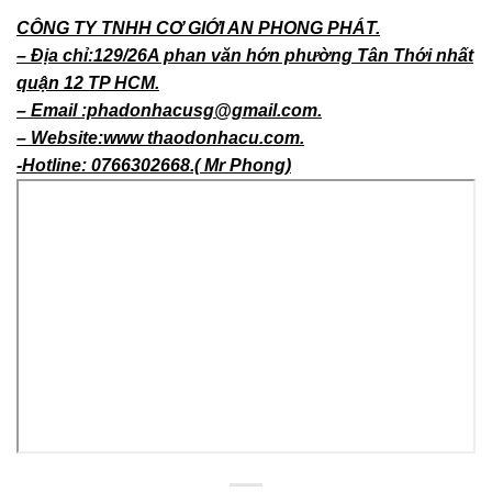
CÔNG TY TNHH CƠ GIỚI AN PHONG PHÁT.
– Địa chỉ:129/26A phan văn hớn phường Tân Thới nhất
quận 12 TP HCM.
– Email :phadonhacusg@gmail.com.
– Website:www thaodonhacu.com.
-Hotline: 0766302668.( Mr Phong)