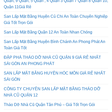
Quận, 9 Quận, 5 Quận , 4 Quận 3 Quận 7 Quận 8 Quận 10,
Quận 11Giá Rẻ
San Lấp Mặt Bằng Huyện Củ Chi An Toàn Chuyên Nghiệp
Giá Tốt Trọn Gói
San Lấp Mặt Bằng Quận 12 An Toàn Nhan Chóng
San Lấp Mặt Bằng Huyện Bình Chánh An Phong Phát An
Toàn Giá Tốt
ĐẬP PHÁ THÁO DỠ NHÀ CŨ QUẬN 9 GIÁ RẺ NHẤT
SÀI GÒN AN PHONG PHÁT
SAN LẤP MẶT BẰNG HUYỆN HÓC MÔN GIÁ RẺ NHẤT
SÀI GÒN
CÔNG TY CHUYÊN SAN LẤP MẶT BẰNG THÁO DỠ
NHÀ CŨ QUẬN 12
Tháo Dỡ Nhà Cũ Quận Tân Phú – Giá Tốt Trọn Gói