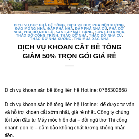
DỊCH VỤ ĐỤC PHÁ BÊ TÔNG
,
DỊCH VỤ ĐỤC PHÁ NỀN XƯỞNG
,
ĐÀO MÓNG NHÀ
,
ĐẬP PHÁ NHÀ
,
ĐẬP PHÁ NHÀ CŨ
,
PHÁ DỠ
NHÀ
,
PHÁ DỠ NHÀ CŨ
,
SAN LẤP MẶT BẰNG
,
SỬA CHỮA NHÀ
,
THÁO DỠ CÔNG TRÌNH
,
THÁO DỠ NHÀ
,
THÁO DỠ NHÀ CŨ
,
THÁO DỠ NHÀ XƯỞNG
,
THU MUA XÁC NHÀ
DỊCH VỤ KHOAN CẮT BÊ TÔNG
GIẢM 50% TRỌN GÓI GIÁ RẺ
Dịch vụ khoan sàn bê tông liên hệ Hotline: 0766302668
Dịch vụ khoan sàn bê tông liên hệ Hotline: để được tư vấn
và hỗ trợ khoan cắt sớm nhất, giá rẻ nhất. Công ty chúng
tôi luôn đầu tư Máy móc hiện đại – đội ngũ thợ Thi công
nhanh gọn lẹ – đảm bảo không chất lượng không nhận
tiền.