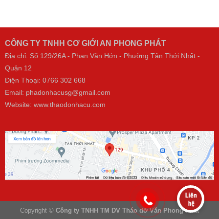
CÔNG TY TNHH CƠ GIỚI AN PHONG PHÁT
Địa chỉ: Số 129/26A - Phan Văn Hớn - Phường Tân Thới Nhất -
Quận 12
Điện Thoại:
0766 302 668
Email: phadonhacusg@gmail.com
Website:
www.thaodonhacu.com
Copyright ©
Công ty TNHH TM DV Tháo dỡ Văn Phong Phát