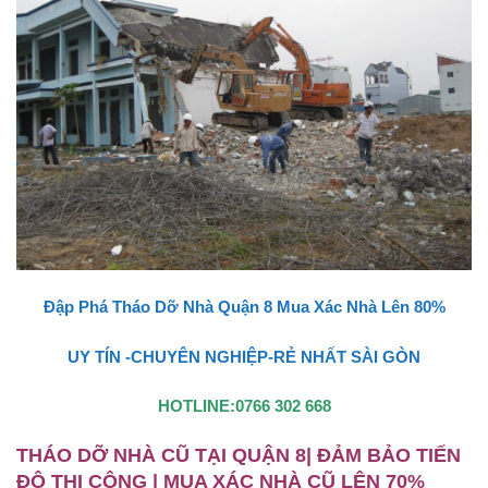
Đập Phá Tháo Dỡ Nhà Quận 8 Mua Xác Nhà Lên 80%
UY TÍN -CHUYÊN NGHIỆP-RẺ NHẤT SÀI GÒN
HOTLINE:0766 302 668
THÁO DỠ NHÀ CŨ TẠI QUẬN 8| ĐẢM BẢO TIẾN
ĐỘ THI CÔNG | MUA XÁC NHÀ CŨ LÊN 70%