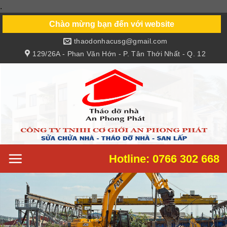
.
Skip
to
Chào mừng bạn đến với website
content
thaodonhacusg@gmail.com
129/26A - Phan Văn Hớn - P. Tân Thới Nhất - Q. 12
Hotline: 0766 302 668