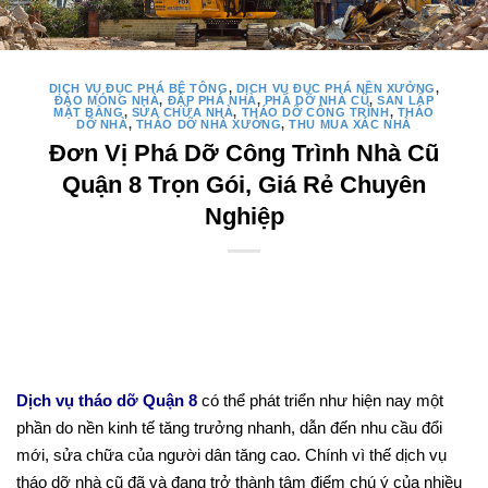
DỊCH VỤ ĐỤC PHÁ BÊ TÔNG
,
DỊCH VỤ ĐỤC PHÁ NỀN XƯỞNG
,
ĐÀO MÓNG NHÀ
,
ĐẬP PHÁ NHÀ
,
PHÁ DỠ NHÀ CŨ
,
SAN LẤP
MẶT BẰNG
,
SỬA CHỮA NHÀ
,
THÁO DỠ CÔNG TRÌNH
,
THÁO
DỠ NHÀ
,
THÁO DỠ NHÀ XƯỞNG
,
THU MUA XÁC NHÀ
Đơn Vị Phá Dỡ Công Trình Nhà Cũ
Quận 8 Trọn Gói, Giá Rẻ Chuyên
Nghiệp
Dịch vụ tháo dỡ Quận 8
có thể phát triển như hiện nay một
phần do nền kinh tế tăng trưởng nhanh, dẫn đến nhu cầu đổi
mới, sửa chữa của người dân tăng cao. Chính vì thế dịch vụ
tháo dỡ nhà cũ đã và đang trở thành tâm điểm chú ý của nhiều