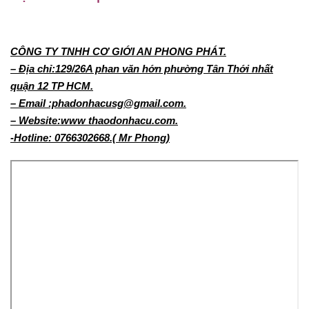
CÔNG TY TNHH CƠ GIỚI AN PHONG PHÁT.
– Địa chỉ:129/26A phan văn hớn phường Tân Thới nhất
quận 12 TP HCM.
– Email :phadonhacusg@gmail.com.
– Website:www thaodonhacu.com.
-Hotline: 0766302668.( Mr Phong)