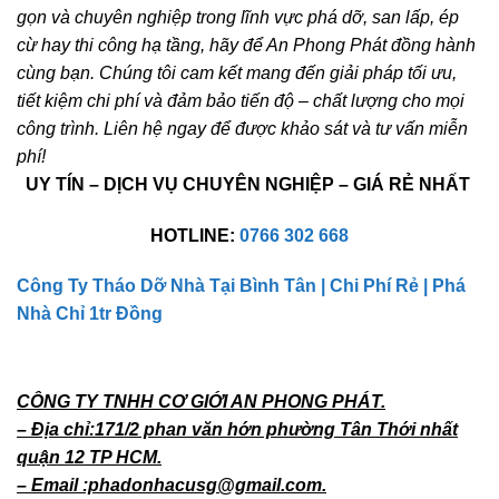
gọn và chuyên nghiệp trong lĩnh vực phá dỡ, san lấp, ép
cừ hay thi công hạ tầng, hãy để An Phong Phát đồng hành
cùng bạn. Chúng tôi cam kết mang đến giải pháp tối ưu,
tiết kiệm chi phí và đảm bảo tiến độ – chất lượng cho mọi
công trình. Liên hệ ngay để được khảo sát và tư vấn miễn
phí!
UY TÍN – DỊCH VỤ CHUYÊN NGHIỆP – GIÁ RẺ NHẤT
HOTLINE:
0766 302 668
Công Ty Tháo Dỡ Nhà Tại Bình Tân
|
Chi Phí Rẻ | Phá
Nhà Chỉ 1tr Đồng
CÔNG TY TNHH CƠ GIỚI AN PHONG PHÁT.
– Địa chỉ:171/2 phan văn hớn phường Tân Thới nhất
quận 12 TP HCM.
– Email :phadonhacusg@gmail.com.