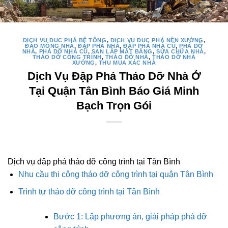
DỊCH VỤ ĐỤC PHÁ BÊ TÔNG
,
DỊCH VỤ ĐỤC PHÁ NỀN XƯỞNG
,
ĐÀO MÓNG NHÀ
,
ĐẬP PHÁ NHÀ
,
ĐẬP PHÁ NHÀ CŨ
,
PHÁ DỠ
NHÀ
,
PHÁ DỠ NHÀ CŨ
,
SAN LẤP MẶT BẰNG
,
SỬA CHỮA NHÀ
,
THÁO DỠ CÔNG TRÌNH
,
THÁO DỠ NHÀ
,
THÁO DỠ NHÀ
XƯỞNG
,
THU MUA XÁC NHÀ
Dịch Vụ Đập Phá Tháo Dỡ Nhà Ở
Tại Quận Tân Bình Báo Giá Minh
Bạch Trọn Gói
Dịch vụ đập phá tháo dỡ công trình tại Tân Bình
Nhu cầu thi công tháo dỡ công trình tại quận Tân Bình
Trình tự tháo dỡ công trình tại Tân Bình
Bước 1: Lập phương án, giải pháp phá dỡ