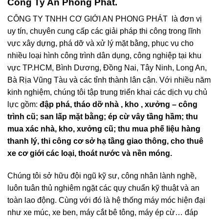
Công Ty An Phong Phát.
CÔNG TY TNHH CƠ GIỚI AN PHONG PHÁT là đơn vị
uy tín, chuyên cung cấp các giải pháp thi công trong lĩnh
vực xây dựng, phá dỡ và xử lý mặt bằng, phục vụ cho
nhiều loại hình công trình dân dụng, công nghiệp tại khu
vực TP.HCM, Bình Dương, Đồng Nai, Tây Ninh, Long An,
Bà Rịa Vũng Tàu và các tỉnh thành lân cận. Với nhiều năm
kinh nghiệm, chúng tôi tập trung triển khai các dịch vụ chủ
lực gồm:
đập phá, tháo dỡ nhà , kho , xưởng – công
trình cũ; san lấp mặt bằng; ép cừ vây tầng hầm; thu
mua xác nhà, kho, xưởng cũ; thu mua phế liệu hàng
thanh lý, thi công cơ sở hạ tầng giao thông, cho thuê
xe cơ giới các loại, thoát nước và nền móng.
Chúng tôi sở hữu đội ngũ kỹ sư, công nhân lành nghề,
luôn tuân thủ nghiêm ngặt các quy chuẩn kỹ thuật và an
toàn lao động. Cùng với đó là hệ thống máy móc hiện đại
như xe múc, xe ben, máy cắt bê tông, máy ép cừ… đáp