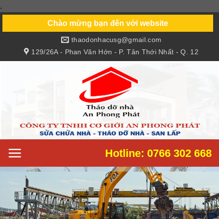
.
Skip
to
Chào mừng bạn đến với website
content
thaodonhacusg@gmail.com
129/26A - Phan Văn Hớn - P. Tân Thới Nhất - Q. 12
Hotline: 0766 302 668