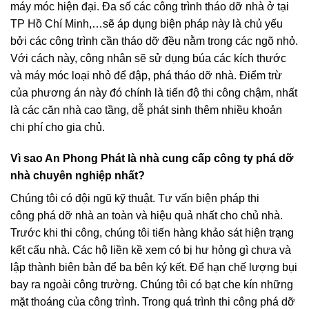
máy móc hiện đại. Đa số các công trình tháo dỡ nhà ở tại
TP Hồ Chí Minh,…sẽ áp dụng biện pháp này là chủ yếu
bởi các công trình cần tháo dỡ đều nằm trong các ngõ nhỏ.
Với cách này, công nhân sẽ sử dụng búa các kích thước
và máy móc loại nhỏ để đập, phá tháo dỡ nhà. Điểm trừ
của phương án này đó chính là tiến độ thi công chậm, nhất
là các căn nhà cao tầng, dễ phát sinh thêm nhiều khoản
chi phí cho gia chủ.
Vì sao An Phong Phát là nhà cung cấp công ty phá dỡ
nhà chuyên nghiệp nhất?
Chúng tôi có đội ngũ kỹ thuật. Tư vấn biện pháp thi
công phá dỡ nhà an toàn và hiệu quả nhất cho chủ nhà.
Trước khi thi công, chúng tôi tiến hàng khảo sát hiện trạng
kết cấu nhà. Các hộ liền kề xem có bị hư hỏng gì chưa và
lập thành biên bản để ba bên ký kết. Để hạn chế lượng bụi
bay ra ngoài công trường. Chúng tôi có bạt che kín những
mặt thoáng của công trình. Trong quá trình thi công phá dỡ