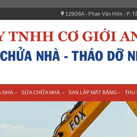
129/26A - Phan Văn Hớn - P. Tâ
Á NHÀ
SỬA CHỮA NHÀ
SAN LẤP MẶT BẰNG
THU 