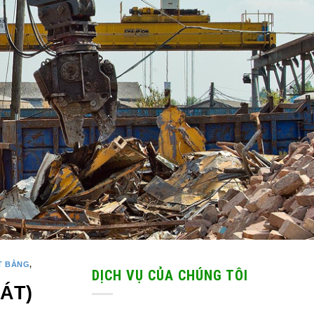
T BẰNG
,
DỊCH VỤ CỦA CHÚNG TÔI
ÁT)