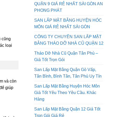
QUẬN 9 GIÁ RẺ NHẤT SÀI GÒN AN
PHONG PHÁT
SAN LẤP MẶT BẰNG HUYỆN HÓC
MÔN GIÁ RẺ NHẤT SÀI GÒN
CÔNG TY CHUYÊN SAN LẤP MẶT
ũ cũng
BẰNG THÁO DỠ NHÀ CŨ QUẬN 12
ác loại
Tháo Dỡ Nhà Cũ Quận Tân Phú –
Giá Tốt Trọn Gói
San Lấp Mặt Bằng Quận Gò Vấp,
Tân Bình, Bình Tân, Tân Phú Uy Tín
ệm và còn
San Lấp Mặt Bằng Huyện Hóc Môn
 để giúp
Giá Tốt Yêu Theo Yêu Cầu. Khác
Hàng
San Lấp Mặt Bằng Quận 12 Giá Tốt
Trọn Gói Giá Rẻ
áo dỡ hoàn