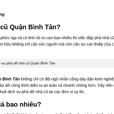
ởng
à cũ Quận Bình Tân?
 phức tạp và có tính rủi ro cao bao nhiêu thì việc đập phá nhà c
iện hữu không chỉ cần sức người mà còn cần sự can thiệp của c
ch vụ phá dỡ nhà cũ Quận Bình Tân
n Bình Tân
không chỉ có đội ngũ nhân công dày dặn kinh nghi
háo dỡ công trình diễn ra an toàn và nhanh chóng hơn. Vậy nên
huê dịch vụ phá dỡ nhà cũ tại các đơn vị uy tín.
iá bao nhiêu?
h phố Hồ Chí Minh nói chung, có rất nhiều công trình cũ cần th