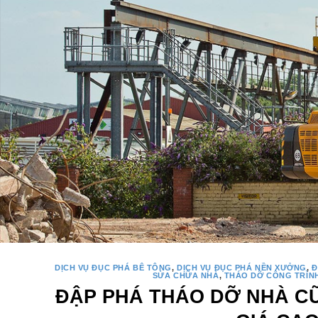
DỊCH VỤ ĐỤC PHÁ BÊ TÔNG
,
DỊCH VỤ ĐỤC PHÁ NỀN XƯỞNG
,
Đ
SỬA CHỮA NHÀ
,
THÁO DỠ CÔNG TRÌN
ĐẬP PHÁ THÁO DỠ NHÀ CŨ
GIÁ CA