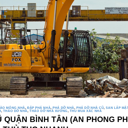
ÀO MÓNG NHÀ
,
ĐẬP PHÁ NHÀ
,
PHÁ DỠ NHÀ
,
PHÁ DỠ NHÀ CŨ
,
SAN LẤP MẶ
H
,
THÁO DỠ NHÀ
,
THÁO DỠ NHÀ XƯỞNG
,
THU MUA XÁC NHÀ
 QUẬN BÌNH TÂN (AN PHONG PH
O THỦ TỤC NHANH