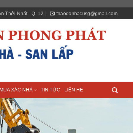
n Thới Nhất - Q. 12
thaodonhacusg@gmail.com
MUA XÁC NHÀ
TIN TỨC
LIÊN HỆ