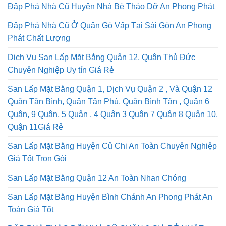
Tháo Dỡ Nhà Cũ Quận Gò Vấp Dịch Vụ Thi Công Trọn
Gói An Phong Phát
Đập Phá Nhà Cũ Huyện Nhà Bè Tháo Dỡ An Phong Phát
Đập Phá Nhà Cũ Ở Quận Gò Vấp Tại Sài Gòn An Phong
Phát Chất Lượng
Dịch Vụ San Lấp Mặt Bằng Quận 12, Quận Thủ Đức
Chuyên Nghiệp Uy tín Giá Rẻ
San Lấp Mặt Bằng Quận 1, Dịch Vụ Quận 2 , Và Quận 12
Quận Tân Bình, Quận Tân Phú, Quận Bình Tân , Quận 6
Quận, 9 Quận, 5 Quận , 4 Quận 3 Quận 7 Quận 8 Quận 10,
Quận 11Giá Rẻ
San Lấp Mặt Bằng Huyện Củ Chi An Toàn Chuyên Nghiệp
Giá Tốt Trọn Gói
San Lấp Mặt Bằng Quận 12 An Toàn Nhan Chóng