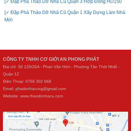
[✓ Đập Phá Tháo Dỡ Nhà Cũ Quận 2 Đơn Vị Tốp 1 Giá
Rẻ
[✓ Đập Phá Tháo Dỡ Nhà Cũ Quận 3 Hợp Đồng HD150
[✓ Đập Phá Tháo Dỡ Nhà Cũ Quận 1 Xây Dựng Làm Nhà
Mới
CÔNG TY TNHH CƠ GIỚI AN PHONG PHÁT
Địa chỉ: Số 129/26A - Phan Văn Hớn - Phường Tân Thới Nhất -
Quận 12
Điện Thoại:
0766 302 668
Email: phadonhacusg@gmail.com
Website:
www.thaodonhacu.com