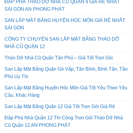
San Lấp Mặt Bằng Huyện Bình Chánh An Phong Phát An
Toàn Giá Tốt
ĐẬP PHÁ THÁO DỠ NHÀ CŨ QUẬN 9 GIÁ RẺ NHẤT
SÀI GÒN AN PHONG PHÁT
SAN LẤP MẶT BẰNG HUYỆN HÓC MÔN GIÁ RẺ NHẤT
SÀI GÒN
CÔNG TY CHUYÊN SAN LẤP MẶT BẰNG THÁO DỠ
NHÀ CŨ QUẬN 12
Tháo Dỡ Nhà Cũ Quận Tân Phú – Giá Tốt Trọn Gói
San Lấp Mặt Bằng Quận Gò Vấp, Tân Bình, Bình Tân, Tân
Phú Uy Tín
San Lấp Mặt Bằng Huyện Hóc Môn Giá Tốt Yêu Theo Yêu
Cầu. Khác Hàng
San Lấp Mặt Bằng Quận 12 Giá Tốt Trọn Gói Giá Rẻ