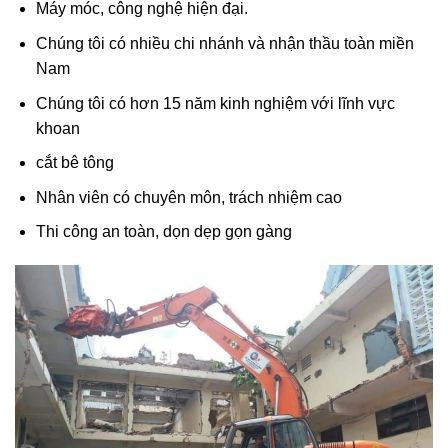
khác trên địa bàn khác
Vì sao nên chọn dịch vụ của chúng tôi:
Máy móc, công nghệ hiện đại.
Chúng tôi có nhiều chi nhánh và nhận thầu toàn miền
Nam
Chúng tôi có hơn 15 năm kinh nghiệm với lĩnh vực
khoan
cắt bê tông
Nhân viên có chuyên môn, trách nhiệm cao
Thi công an toàn, dọn dẹp gọn gàng