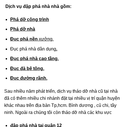
Đập Phá Nhà Tại Bình Tân | Mua Xác Nhà Giá Cao | Tối
Ưu Chi Phí
Dịch vụ đập phá nhà nhà gồm:
Phá dỡ công trình
Phá dỡ nhà
Đục phá nền
xưởn
g.
Đục phá nhà dân dụng
.
Đục phá nhà cao tầng.
Đục đà bê tông.
Đục đường rãnh.
Sau nhiều năm phát triển, dịch vụ
tháo dỡ nhà cũ
tại nhà
đã có thêm nhiều chi nhánh đặt tại nhiều vị trí quận huyện