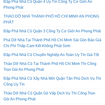
Tháo Dỡ Nhà Đường Lê Quang Định Quận Gò Vấp Công
Ty Cơ Giới An Phong Phát
Đập Phá Nhà Cũ Quận 4 Uy Tín Công Ty Cơ Giới An
Phong Phát
THÁO DỠ NHÀ THÀNH PHỐ HỒ CHÍ MINH AN PHONG
PHÁT
Đập Phá Nhà Cũ Quận 3 Công Ty Cơ Giới An Phong Phát
Phá Dỡ Nhà Tại Thành Phố Hồ Chí Minh Sài Gòn Báo Giá
Chi Phí Thấp Cam Kết Không Phát Sinh
Đập Phá Nhà Cũ Chuyên Nghiệp An Toàn Uy Tín Giá Tốt
Tháo Dỡ Nhà Cũ Tại Thành Phố Hồ Chí Minh Thi Công
Trọn Gói An Phong Phát
Đập Phá Nhà Cũ Xây Nhà Mới Quận Tân Phú Dịch Vụ Thi
Công Uy Tín