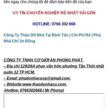
Với phương châm “Xứng đáng với niềm tin của bạn”, dịch
cụ
tháo dỡ nhà cũ
của chúng tôi luôn có chất lượng xứng
dáng với niềm tin và kỹ vọng của Quý khách hang. Hãy
liên ngay cho chúng tôi đẻ đảm bảo tiến độ của bạn
UY TÍN-CHUYÊN NGHIỆP-RẺ NHẤT SÀI GÒN
HOTLINE:
0766 302 668
Công Ty Tháo Dỡ Nhà Tại Bình Tân | Chi Phí Rẻ | Phá
Nhà Chỉ 1tr Đồng
CÔNG TY TNHH CƠ GIỚI AN PHONG PHÁT.
– Địa chỉ:129/26A phan văn hớn phường Tân Thới nhất
quận 12 TP HCM.
– Email :phadonhacusg@gmail.com.
– Website:www thaodonhacu.com.