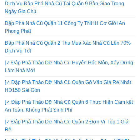
Đập Phá Nhà Quận 12 Thi Công Trọn Gói Tháo Dỡ Nhà
Cũ Quận 12 AN PHONG PHÁT
Dịch Vụ Đập Phá Nhà Cũ Tại Quận 9 Bàn Giao Trong
Ngày Gia Chủ
Đập Phá Nhà Cũ Quận 11 Công Ty TNHH Cơ Giới An
Phong Phát
Đập Phá Nhà Cũ Quận 2 Thu Mua Xác Nhà Cũ Lên 70%
Dịch Vụ Tốt
[✓ Đập Phá Tháo Dỡ Nhà Cũ Huyện Hóc Môn, Xây Dựng
Làm Nhà Mới
[✓ Đập Phá Tháo Dỡ Nhà Cũ Quận Gò Vấp Giá Rẻ Nhất
HD150 Sài Gòn
[✓ Đập Phá Tháo Dỡ Nhà Cũ Quận 6 Thực Hiện Cam kết
An Toàn, Không Phát Sinh Phí