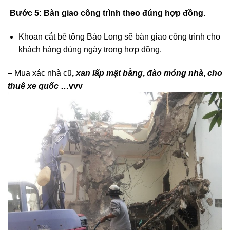
hay giảm chủ thầu vui lòng xác nhận cụ thể công việc
để thuận tiện cho việc làm phụ lục hợp đồng và quyết
toán thanh lý hợp đồng được suôn sẻ chính xác.
Bước 5:
Bàn giao công trình theo đúng hợp đồng.
Khoan cắt bê tông Bảo Long sẽ bàn giao công trình cho
khách hàng đúng ngày trong hợp đồng.
–
Mua xác nhà cũ
,
xan lấp mặt bằng
,
đào móng nhà
,
cho
thuê xe quốc
…vvv