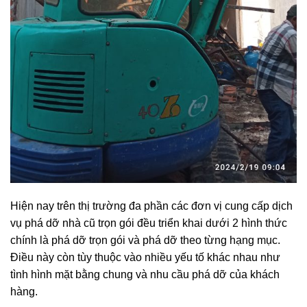
Hiện nay trên thị trường đa phần các đơn vị cung cấp dịch
vụ phá dỡ nhà cũ trọn gói đều triển khai dưới 2 hình thức
chính là phá dỡ trọn gói và phá dỡ theo từng hạng mục.
Điều này còn tùy thuộc vào nhiều yếu tố khác nhau như
tình hình mặt bằng chung và nhu cầu phá dỡ của khách
hàng.