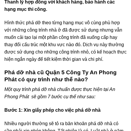
Thanh lý hợp đồng với khách hàng, bảo hành các
hạng mục thi công.
Hình thức phá dỡ theo từng hạng mục vô cùng phù hợp
với những công trình nhà ở đã được sử dụng nhưng vẫn
muốn cải tạo lại một phần công trình đã xuống cấp hay
thay đổi cấu trúc một khu vực nào đó. Dịch vụ này thường
được sử dụng cho những công trình nhỏ, có kế hoạch thực
hiện ngắn ngày để tiết kiệm thời gian và chi phí.
Phá dỡ nhà cũ Quận 5 Công Ty An Phong
Phát có quy trình như thế nào?
Một quy trình phá dỡ nhà chuẩn được thực hiện tại An
Phong Phát sẽ gồm 7 bước cụ thể như sau:
Bước 1: Xin giấy phép cho việc phá dỡ nhà
Nhiều người thường sẽ tỏ ra băn khoăn phá dỡ nhà có
cần phải xin phép không. Tất nhiên là có. Luật nhà ở năm