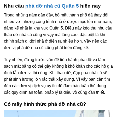
Nhu cầu
phá dỡ nhà cũ Quận 5
hiện nay
Trong những năm gần đây, bộ mặt thành phố đã thay đổi
nhiều với những công trình nhà ở được mọc lên như nấm,
đáng kể nhất là khu vực Quận 5. Điều này kéo thu nhu cầu
tháo dỡ nhà cũ cũng vì vậy mà tăng cao, đặc biệt là khi
chính sách di dời nhà ở diễn ra nhiều hơn. Vậy nên các
đơn vị phá dỡ nhà cũ cũng phát triển đáng kể.
Tuy nhiên, đứng trước vấn đề tiến hành phá dỡ và làm
sạch mặt bằng có thể gây không ít khó khăn cho các hộ gia
đình lẫn đơn vị thi công. Khi tháo dỡ, đập phá nhà cũ sẽ
phát sinh lượng lớn rác thải xây dựng. Vì vậy bạn cần tìm
đến các đơn vị dịch vụ uy tín để đảm bảo tuân thủ đúng
các quy định an toàn, pháp lý là điều vô cùng cần thiết.
Có mấy hình thức phá dỡ nhà cũ?