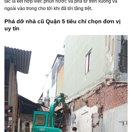
tắc là kết hợp việc phun nước và phá từ trên xuống và
ngoài vào trong cho tới khi đã tới tầng trệt.
Phá dỡ nhà cũ Quận 5 tiêu chí chọn đơn vị
uy tín