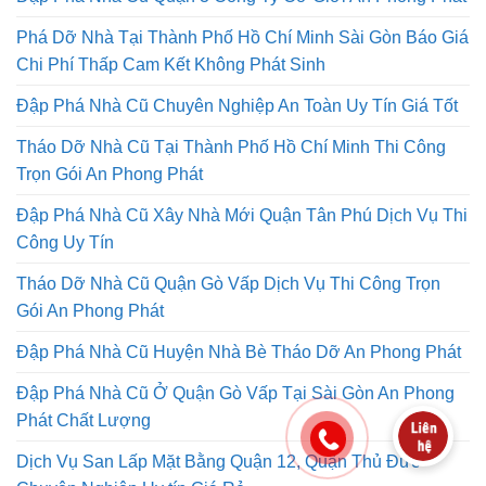
Phá Dỡ Nhà Tại Thành Phố Hồ Chí Minh Sài Gòn Báo Giá
Chi Phí Thấp Cam Kết Không Phát Sinh
Đập Phá Nhà Cũ Chuyên Nghiệp An Toàn Uy Tín Giá Tốt
Tháo Dỡ Nhà Cũ Tại Thành Phố Hồ Chí Minh Thi Công
Trọn Gói An Phong Phát
Đập Phá Nhà Cũ Xây Nhà Mới Quận Tân Phú Dịch Vụ Thi
Công Uy Tín
Tháo Dỡ Nhà Cũ Quận Gò Vấp Dịch Vụ Thi Công Trọn
Gói An Phong Phát
Đập Phá Nhà Cũ Huyện Nhà Bè Tháo Dỡ An Phong Phát
Đập Phá Nhà Cũ Ở Quận Gò Vấp Tại Sài Gòn An Phong
Phát Chất Lượng
Dịch Vụ San Lấp Mặt Bằng Quận 12, Quận Thủ Đức