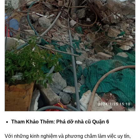
Tham Khảo Thêm: Phá dỡ nhà cũ Quận 6
Với những kinh nghiệm và phương châm làm việc uy tín,