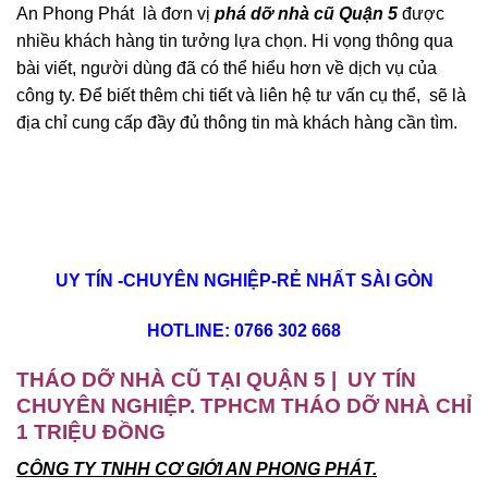
An Phong Phát là đơn vị
phá dỡ nhà cũ Quận 5
được
nhiều khách hàng tin tưởng lựa chọn. Hi vọng thông qua
bài viết, người dùng đã có thể hiểu hơn về dịch vụ của
công ty. Để biết thêm chi tiết và liên hệ tư vấn cụ thể, sẽ là
địa chỉ cung cấp đầy đủ thông tin mà khách hàng cần tìm.
UY TÍN -CHUYÊN NGHIỆP-RẺ NHẤT SÀI GÒN
HOTLINE:
0766 302 668
THÁO DỠ NHÀ CŨ TẠI QUẬN 5 | UY TÍN
CHUYÊN NGHIỆP. TPHCM THÁO DỠ NHÀ CHỈ
1 TRIỆU ĐỒNG
CÔNG TY TNHH CƠ GIỚI AN PHONG PHÁT.