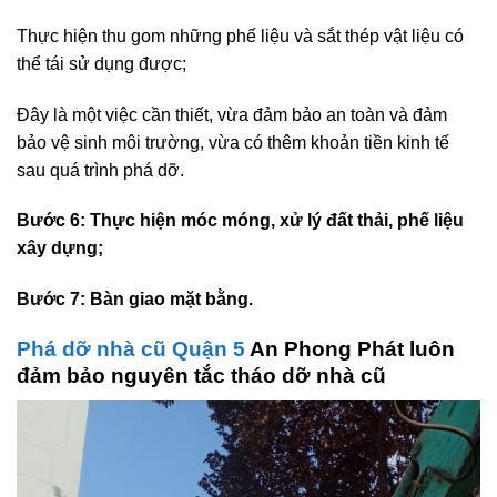
Thực hiện thu gom những phế liệu và sắt thép vật liệu có
thể tái sử dụng được;
Đây là một việc cần thiết, vừa đảm bảo an toàn và đảm
bảo vệ sinh môi trường, vừa có thêm khoản tiền kinh tế
sau quá trình phá dỡ.
Bước 6: Thực hiện móc móng, xử lý đất thải, phế liệu
xây dựng;
Bước 7: Bàn giao mặt bằng.
Phá dỡ nhà cũ Quận 5
An Phong Phát luôn
đảm bảo nguyên tắc tháo dỡ nhà cũ